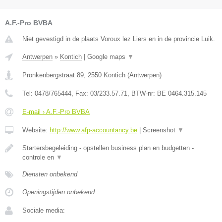
A.F.-Pro BVBA
Niet gevestigd in de plaats Voroux lez Liers en in de provincie Luik.
Antwerpen
»
Kontich
|
Google maps
▼
Pronkenbergstraat 89
,
2550
Kontich
(
Antwerpen
)
Tel:
0478/765444
, Fax:
03/233.57.71
, BTW-nr:
BE 0464.315.145
E-mail › A.F.-Pro BVBA
Website:
http://www.afp-accountancy.be
|
Screenshot
▼
Startersbegeleiding - opstellen business plan en budgetten -
controle en
▼
Diensten onbekend
Openingstijden onbekend
Sociale media: