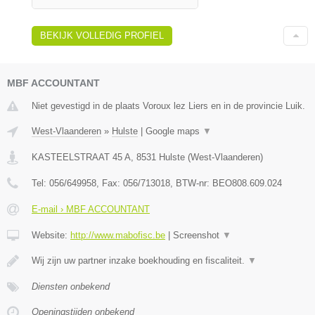
BEKIJK VOLLEDIG PROFIEL
MBF ACCOUNTANT
Niet gevestigd in de plaats Voroux lez Liers en in de provincie Luik.
West-Vlaanderen
»
Hulste
|
Google maps
▼
KASTEELSTRAAT 45 A
,
8531
Hulste
(
West-Vlaanderen
)
Tel:
056/649958
, Fax:
056/713018
, BTW-nr:
BEO808.609.024
E-mail › MBF ACCOUNTANT
Website:
http://www.mabofisc.be
|
Screenshot
▼
Wij zijn uw partner inzake boekhouding en fiscaliteit.
▼
Diensten onbekend
Openingstijden onbekend