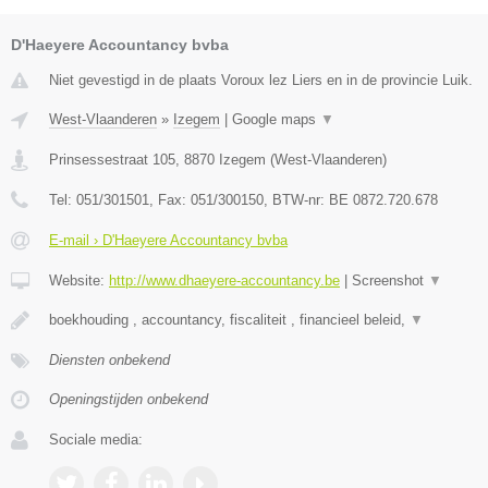
D'Haeyere Accountancy bvba
Niet gevestigd in de plaats Voroux lez Liers en in de provincie Luik.
West-Vlaanderen
»
Izegem
|
Google maps
▼
Prinsessestraat 105
,
8870
Izegem
(
West-Vlaanderen
)
Tel:
051/301501
, Fax:
051/300150
, BTW-nr:
BE 0872.720.678
E-mail › D'Haeyere Accountancy bvba
Website:
http://www.dhaeyere-accountancy.be
|
Screenshot
▼
boekhouding , accountancy, fiscaliteit , financieel beleid,
▼
Diensten onbekend
Openingstijden onbekend
Sociale media: