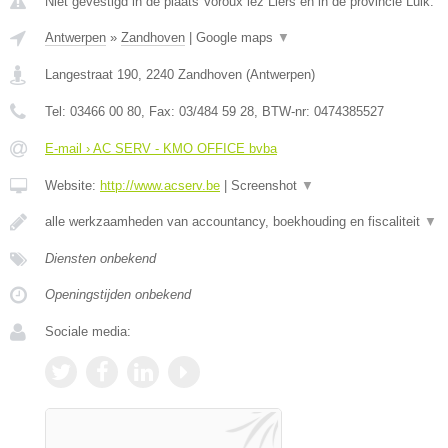
Niet gevestigd in de plaats Voroux lez Liers en in de provincie Luik.
Antwerpen
»
Zandhoven
|
Google maps
▼
Langestraat 190
,
2240
Zandhoven
(
Antwerpen
)
Tel:
03466 00 80
, Fax:
03/484 59 28
, BTW-nr:
0474385527
E-mail › AC SERV - KMO OFFICE bvba
Website:
http://www.acserv.be
|
Screenshot
▼
alle werkzaamheden van accountancy, boekhouding en fiscaliteit
▼
Diensten onbekend
Openingstijden onbekend
Sociale media: