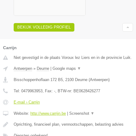
BEKIJK VOLLEDIG PROFIEL
Carrijn
Niet gevestigd in de plaats Voroux lez Liers en in de provincie Luik.
Antwerpen
»
Deurne
|
Google maps
▼
Bisschoppenhoflaan 172 B5
,
2100
Deurne
(
Antwerpen
)
Tel:
0479963953
, Fax:
-
, BTW-nr:
BE0628426277
E-mail › Carrijn
Website:
http://www.carrijn.be
|
Screenshot
▼
Oprichting, financieel plan, vennootschappen, belasting advies
Diensten onbekend