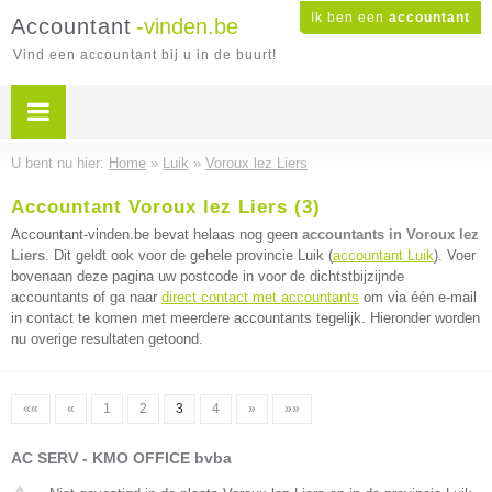
Ik ben een
accountant
Accountant
-vinden.be
Vind een accountant bij u in de buurt!
U bent nu hier:
Home
»
Luik
»
Voroux lez Liers
Accountant Voroux lez Liers (3)
Accountant-vinden.be bevat helaas nog geen
accountants in Voroux lez
Liers
. Dit geldt ook voor de gehele provincie Luik (
accountant Luik
). Voer
bovenaan deze pagina uw postcode in voor de dichtstbijzijnde
accountants of ga naar
direct contact met accountants
om via één e-mail
in contact te komen met meerdere accountants tegelijk. Hieronder worden
nu overige resultaten getoond.
««
«
1
2
3
4
»
»»
AC SERV - KMO OFFICE bvba