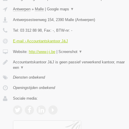
Antwerpen
»
Malle
|
Google maps
▼
Antwerpsesteenweg 154
,
2390
Malle
(
Antwerpen
)
Tel:
03 312 88 98
, Fax:
-
, BTW-nr:
-
E-mail › Accountantskantoor J&J
Website:
http://www.j-j.be
|
Screenshot
▼
Accountantskantoor J&J is geen passief verwerkend kantoor, maar
een
▼
Diensten onbekend
Openingstijden onbekend
Sociale media: