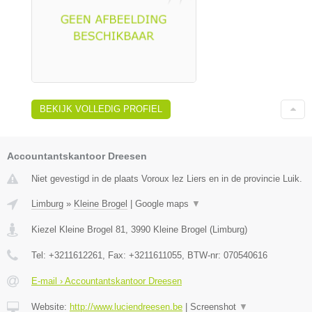
BEKIJK VOLLEDIG PROFIEL
Accountantskantoor Dreesen
Niet gevestigd in de plaats Voroux lez Liers en in de provincie Luik.
Limburg
»
Kleine Brogel
|
Google maps
▼
Kiezel Kleine Brogel 81
,
3990
Kleine Brogel
(
Limburg
)
Tel:
+3211612261
, Fax:
+3211611055
, BTW-nr:
070540616
E-mail › Accountantskantoor Dreesen
Website:
http://www.luciendreesen.be
|
Screenshot
▼