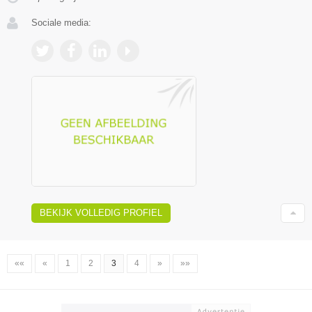
Sociale media:
BEKIJK VOLLEDIG PROFIEL
««
«
1
2
3
4
»
»»