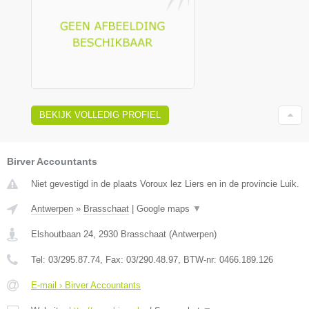
BEKIJK VOLLEDIG PROFIEL
Birver Accountants
Niet gevestigd in de plaats Voroux lez Liers en in de provincie Luik.
Antwerpen
»
Brasschaat
|
Google maps
▼
Elshoutbaan 24
,
2930
Brasschaat
(
Antwerpen
)
Tel:
03/295.87.74
, Fax:
03/290.48.97
, BTW-nr:
0466.189.126
E-mail › Birver Accountants