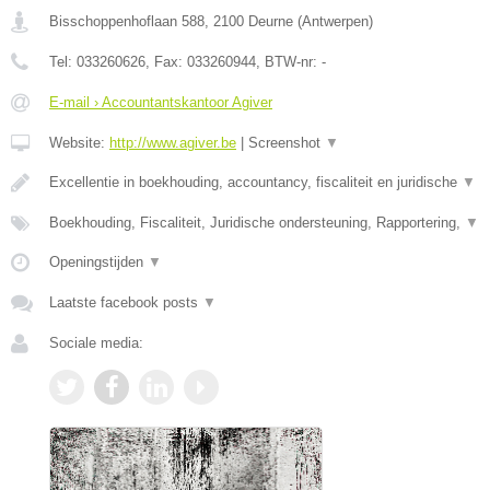
Bisschoppenhoflaan 588
,
2100
Deurne
(
Antwerpen
)
Tel:
033260626
, Fax:
033260944
, BTW-nr:
-
E-mail › Accountantskantoor Agiver
Website:
http://www.agiver.be
|
Screenshot
▼
Excellentie in boekhouding, accountancy, fiscaliteit en juridische
▼
Boekhouding, Fiscaliteit, Juridische ondersteuning, Rapportering,
▼
Openingstijden
▼
Laatste facebook posts
▼
Sociale media: