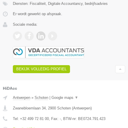
Diensten: Fiscaliteit, Digitale Accountancy, bedrijfsadvies
Er wordt gewerkt op afspraak.
Sociale media:
BEKIJK VOLLEDIG PROFIEL
HiDAcc
Antwerpen
»
Schoten
|
Google maps
▼
Zwanebloemlaan 34
,
2900
Schoten
(
Antwerpen
)
Tel:
+32 499 72 81 00
, Fax:
-
, BTW-nr:
BE0724.791.423