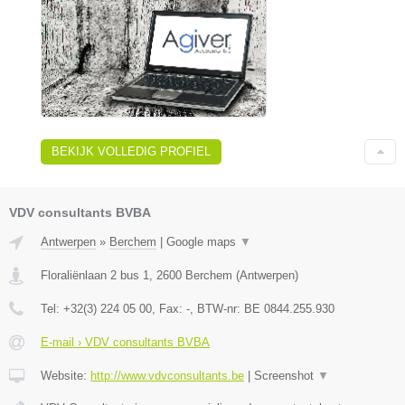
BEKIJK VOLLEDIG PROFIEL
VDV consultants BVBA
Antwerpen
»
Berchem
|
Google maps
▼
Floraliënlaan 2 bus 1
,
2600
Berchem
(
Antwerpen
)
Tel:
+32(3) 224 05 00
, Fax:
-
, BTW-nr:
BE 0844.255.930
E-mail › VDV consultants BVBA
Website:
http://www.vdvconsultants.be
|
Screenshot
▼