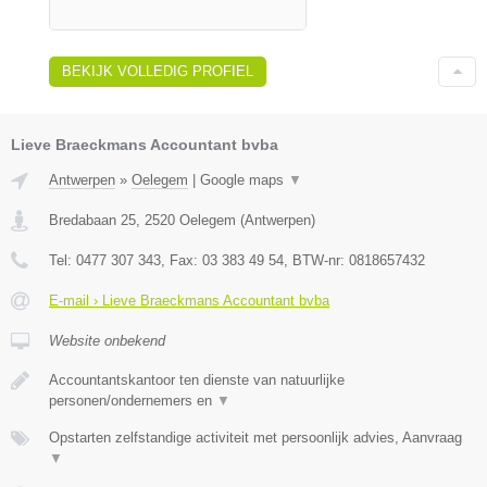
BEKIJK VOLLEDIG PROFIEL
Lieve Braeckmans Accountant bvba
Antwerpen
»
Oelegem
|
Google maps
▼
Bredabaan 25
,
2520
Oelegem
(
Antwerpen
)
Tel:
0477 307 343
, Fax:
03 383 49 54
, BTW-nr:
0818657432
E-mail › Lieve Braeckmans Accountant bvba
Website onbekend
Accountantskantoor ten dienste van natuurlijke
personen/ondernemers en
▼
Opstarten zelfstandige activiteit met persoonlijk advies, Aanvraag
▼