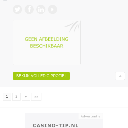
BEKIJK VOLLEDIG PROFIEL
1
2
»
»»