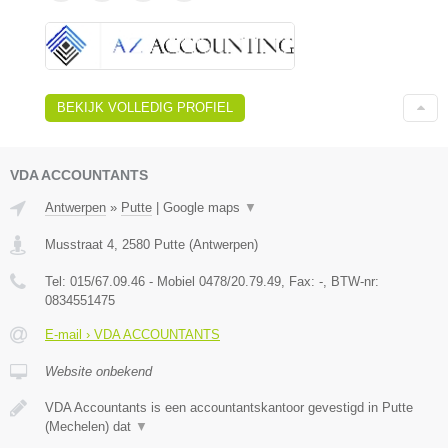
BEKIJK VOLLEDIG PROFIEL
VDA ACCOUNTANTS
Antwerpen
»
Putte
|
Google maps
▼
Musstraat 4
,
2580
Putte
(
Antwerpen
)
Tel:
015/67.09.46 - Mobiel 0478/20.79.49
, Fax:
-
, BTW-nr:
0834551475
E-mail › VDA ACCOUNTANTS
Website onbekend
VDA Accountants is een accountantskantoor gevestigd in Putte
(Mechelen) dat
▼