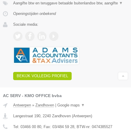
Aangifte btw en teruggave betaalde buitenlandse btw, aangifte
▼
Openingstijden onbekend
Sociale media:
BEKIJK VOLLEDIG PROFIEL
AC SERV - KMO OFFICE bvba
Antwerpen
»
Zandhoven
|
Google maps
▼
Langestraat 190
,
2240
Zandhoven
(
Antwerpen
)
Tel:
03466 00 80
, Fax:
03/484 59 28
, BTW-nr:
0474385527