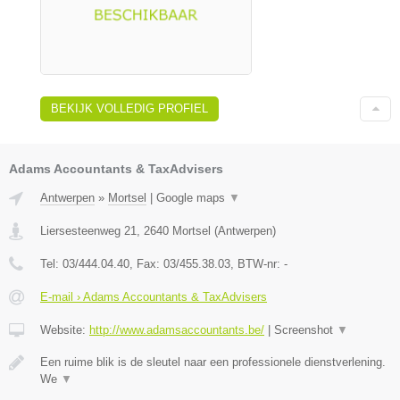
BEKIJK VOLLEDIG PROFIEL
Adams Accountants & TaxAdvisers
Antwerpen
»
Mortsel
|
Google maps
▼
Liersesteenweg 21
,
2640
Mortsel
(
Antwerpen
)
Tel:
03/444.04.40
, Fax:
03/455.38.03
, BTW-nr:
-
E-mail › Adams Accountants & TaxAdvisers
Website:
http://www.adamsaccountants.be/
|
Screenshot
▼
Een ruime blik is de sleutel naar een professionele dienstverlening.
We
▼