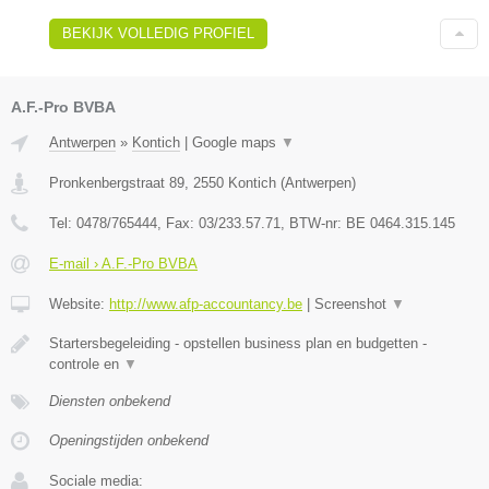
BEKIJK VOLLEDIG PROFIEL
A.F.-Pro BVBA
Antwerpen
»
Kontich
|
Google maps
▼
Pronkenbergstraat 89
,
2550
Kontich
(
Antwerpen
)
Tel:
0478/765444
, Fax:
03/233.57.71
, BTW-nr:
BE 0464.315.145
E-mail › A.F.-Pro BVBA
Website:
http://www.afp-accountancy.be
|
Screenshot
▼
Startersbegeleiding - opstellen business plan en budgetten -
controle en
▼
Diensten onbekend
Openingstijden onbekend
Sociale media: