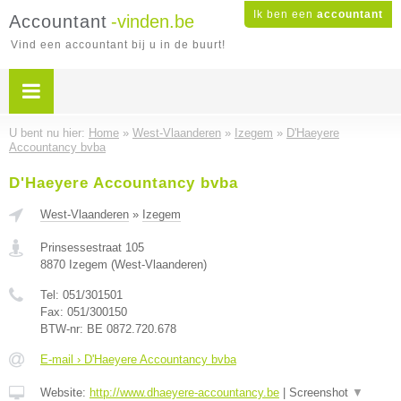
Ik ben een
accountant
Accountant
-vinden.be
Vind een accountant bij u in de buurt!
U bent nu hier:
Home
»
West-Vlaanderen
»
Izegem
»
D'Haeyere
Accountancy bvba
D'Haeyere Accountancy bvba
West-Vlaanderen
»
Izegem
Prinsessestraat 105
8870
Izegem
(
West-Vlaanderen
)
Tel:
051/301501
Fax:
051/300150
BTW-nr:
BE 0872.720.678
E-mail › D'Haeyere Accountancy bvba
Website:
http://www.dhaeyere-accountancy.be
|
Screenshot
▼