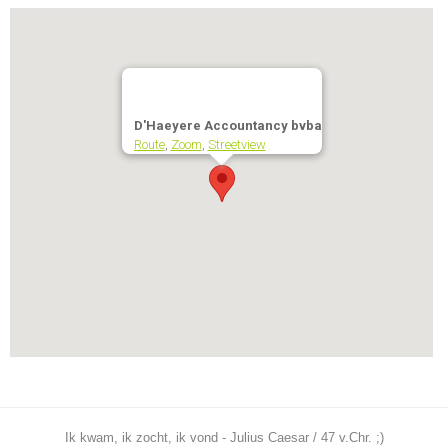
D'Haeyere Accountancy bvba
Route
,
Zoom
,
Streetview
Ik kwam, ik zocht, ik vond - Julius Caesar / 47 v.Chr. ;)