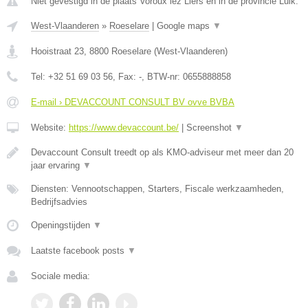
Niet gevestigd in de plaats Voroux lez Liers en in de provincie Luik.
West-Vlaanderen
»
Roeselare
|
Google maps
▼
Hooistraat 23
,
8800
Roeselare
(
West-Vlaanderen
)
Tel:
+32 51 69 03 56
, Fax:
-
, BTW-nr:
0655888858
E-mail › DEVACCOUNT CONSULT BV ovve BVBA
Website:
https://www.devaccount.be/
|
Screenshot
▼
Devaccount Consult treedt op als KMO-adviseur met meer dan 20
jaar ervaring
▼
Diensten: Vennootschappen, Starters, Fiscale werkzaamheden,
Bedrijfsadvies
Openingstijden
▼
Laatste facebook posts
▼
Sociale media: