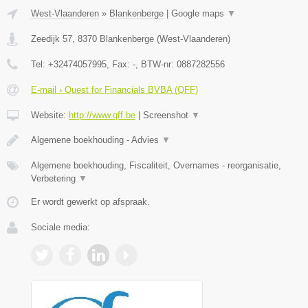
West-Vlaanderen
»
Blankenberge
|
Google maps
▼
Zeedijk 57
,
8370
Blankenberge
(
West-Vlaanderen
)
Tel:
+32474057995
, Fax:
-
, BTW-nr:
0887282556
E-mail › Quest for Financials BVBA (QFF)
Website:
http://www.qff.be
|
Screenshot
▼
Algemene boekhouding - Advies
▼
Algemene boekhouding, Fiscaliteit, Overnames - reorganisatie,
Verbetering
▼
Er wordt gewerkt op afspraak.
Sociale media: