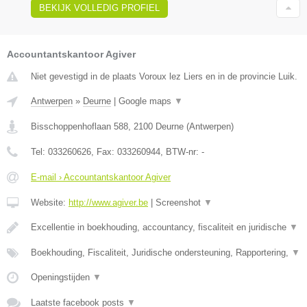
BEKIJK VOLLEDIG PROFIEL
Accountantskantoor Agiver
Niet gevestigd in de plaats Voroux lez Liers en in de provincie Luik.
Antwerpen
»
Deurne
|
Google maps
▼
Bisschoppenhoflaan 588
,
2100
Deurne
(
Antwerpen
)
Tel:
033260626
, Fax:
033260944
, BTW-nr:
-
E-mail › Accountantskantoor Agiver
Website:
http://www.agiver.be
|
Screenshot
▼
Excellentie in boekhouding, accountancy, fiscaliteit en juridische
▼
Boekhouding, Fiscaliteit, Juridische ondersteuning, Rapportering,
▼
Openingstijden
▼
Laatste facebook posts
▼