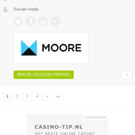
Sociale media:
BEKIJK VOLLEDIG PROFIEL
1
2
3
4
»
»»