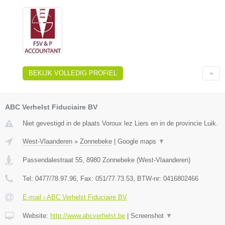
BEKIJK VOLLEDIG PROFIEL
ABC Verhelst Fiduciaire BV
Niet gevestigd in de plaats Voroux lez Liers en in de provincie Luik.
West-Vlaanderen
»
Zonnebeke
|
Google maps
▼
Passendalestraat 55
,
8980
Zonnebeke
(
West-Vlaanderen
)
Tel:
0477/78.97.96
, Fax:
051/77.73.53
, BTW-nr:
0416802466
E-mail › ABC Verhelst Fiduciaire BV
Website:
http://www.abcverhelst.be
|
Screenshot
▼