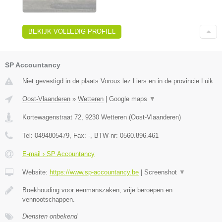
BEKIJK VOLLEDIG PROFIEL
SP Accountancy
Niet gevestigd in de plaats Voroux lez Liers en in de provincie Luik.
Oost-Vlaanderen
»
Wetteren
|
Google maps
▼
Kortewagenstraat 72
,
9230
Wetteren
(
Oost-Vlaanderen
)
Tel:
0494805479
, Fax:
-
, BTW-nr:
0560.896.461
E-mail › SP Accountancy
Website:
https://www.sp-accountancy.be
|
Screenshot
▼
Boekhouding voor eenmanszaken, vrije beroepen en
vennootschappen.
Diensten onbekend