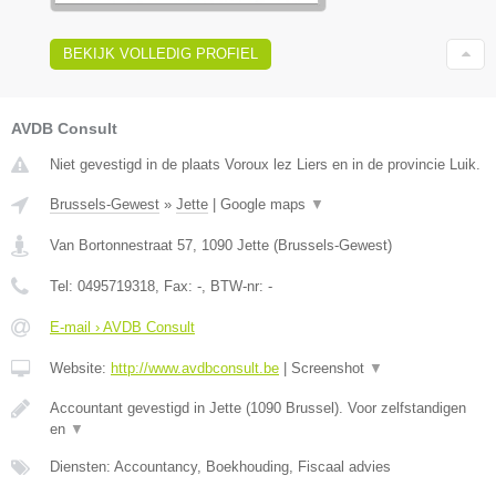
BEKIJK VOLLEDIG PROFIEL
AVDB Consult
Niet gevestigd in de plaats Voroux lez Liers en in de provincie Luik.
Brussels-Gewest
»
Jette
|
Google maps
▼
Van Bortonnestraat 57
,
1090
Jette
(
Brussels-Gewest
)
Tel:
0495719318
, Fax:
-
, BTW-nr:
-
E-mail › AVDB Consult
Website:
http://www.avdbconsult.be
|
Screenshot
▼
Accountant gevestigd in Jette (1090 Brussel). Voor zelfstandigen
en
▼
Diensten: Accountancy, Boekhouding, Fiscaal advies