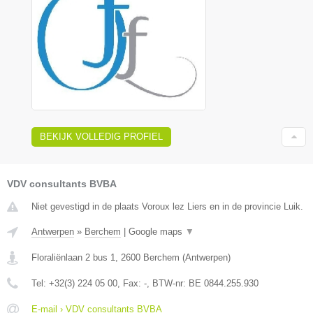
BEKIJK VOLLEDIG PROFIEL
VDV consultants BVBA
Niet gevestigd in de plaats Voroux lez Liers en in de provincie Luik.
Antwerpen
»
Berchem
|
Google maps
▼
Floraliënlaan 2 bus 1
,
2600
Berchem
(
Antwerpen
)
Tel:
+32(3) 224 05 00
, Fax:
-
, BTW-nr:
BE 0844.255.930
E-mail › VDV consultants BVBA