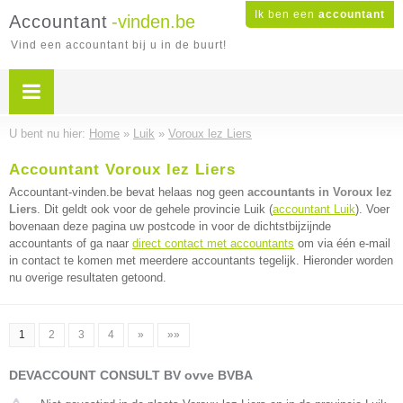
Ik ben een
accountant
Accountant
-vinden.be
Vind een accountant bij u in de buurt!
U bent nu hier:
Home
»
Luik
»
Voroux lez Liers
Accountant Voroux lez Liers
Accountant-vinden.be bevat helaas nog geen
accountants in Voroux lez
Liers
. Dit geldt ook voor de gehele provincie Luik (
accountant Luik
). Voer
bovenaan deze pagina uw postcode in voor de dichtstbijzijnde
accountants of ga naar
direct contact met accountants
om via één e-mail
in contact te komen met meerdere accountants tegelijk. Hieronder worden
nu overige resultaten getoond.
1
2
3
4
»
»»
DEVACCOUNT CONSULT BV ovve BVBA