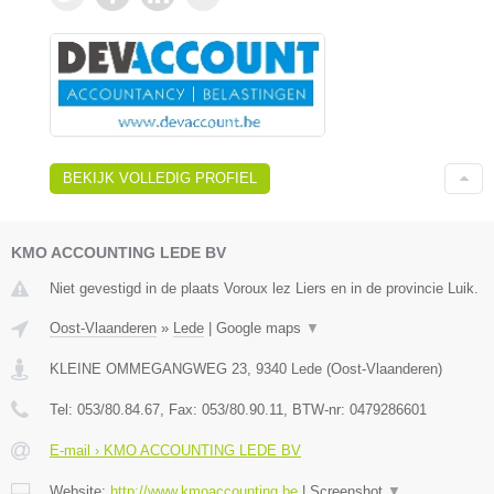
BEKIJK VOLLEDIG PROFIEL
KMO ACCOUNTING LEDE BV
Niet gevestigd in de plaats Voroux lez Liers en in de provincie Luik.
Oost-Vlaanderen
»
Lede
|
Google maps
▼
KLEINE OMMEGANGWEG 23
,
9340
Lede
(
Oost-Vlaanderen
)
Tel:
053/80.84.67
, Fax:
053/80.90.11
, BTW-nr:
0479286601
E-mail › KMO ACCOUNTING LEDE BV
Website:
http://www.kmoaccounting.be
|
Screenshot
▼