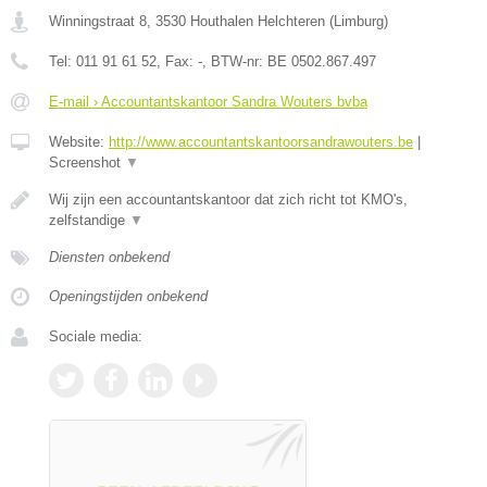
Winningstraat 8
,
3530
Houthalen Helchteren
(
Limburg
)
Tel:
011 91 61 52
, Fax:
-
, BTW-nr:
BE 0502.867.497
E-mail › Accountantskantoor Sandra Wouters bvba
Website:
http://www.accountantskantoorsandrawouters.be
|
Screenshot
▼
Wij zijn een accountantskantoor dat zich richt tot KMO's,
zelfstandige
▼
Diensten onbekend
Openingstijden onbekend
Sociale media: