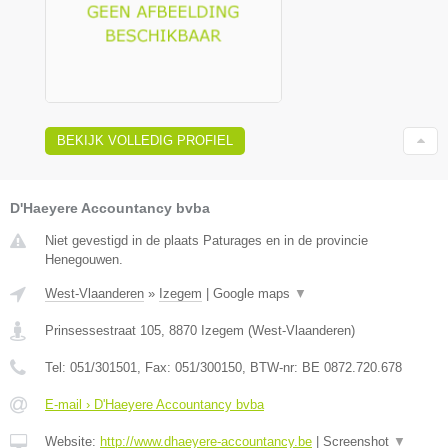
BEKIJK VOLLEDIG PROFIEL
D'Haeyere Accountancy bvba
Niet gevestigd in de plaats Paturages en in de provincie
Henegouwen.
West-Vlaanderen
»
Izegem
|
Google maps
▼
Prinsessestraat 105
,
8870
Izegem
(
West-Vlaanderen
)
Tel:
051/301501
, Fax:
051/300150
, BTW-nr:
BE 0872.720.678
E-mail › D'Haeyere Accountancy bvba
Website:
http://www.dhaeyere-accountancy.be
|
Screenshot
▼