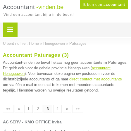
Ik ben een
accountant
Accountant
-vinden.be
Vind een accountant bij u in de buurt!
U bent nu hier:
Home
»
Henegouwen
»
Paturages
Accountant Paturages (3)
Accountant-vinden.be bevat helaas nog geen
accountants in Paturages
.
Dit geldt ook voor de gehele provincie Henegouwen (
accountant
Henegouwen
). Voer bovenaan deze pagina uw postcode in voor de
dichtstbijzijnde accountants of ga naar
direct contact met accountants
om via één e-mail in contact te komen met meerdere accountants
tegelijk. Hieronder worden nu overige resultaten getoond.
««
«
1
2
3
4
»
»»
AC SERV - KMO OFFICE bvba