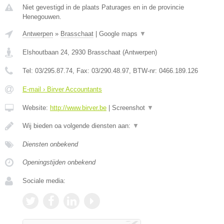
Niet gevestigd in de plaats Paturages en in de provincie
Henegouwen.
Antwerpen
»
Brasschaat
|
Google maps
▼
Elshoutbaan 24
,
2930
Brasschaat
(
Antwerpen
)
Tel:
03/295.87.74
, Fax:
03/290.48.97
, BTW-nr:
0466.189.126
E-mail › Birver Accountants
Website:
http://www.birver.be
|
Screenshot
▼
Wij bieden oa volgende diensten aan:
▼
Diensten onbekend
Openingstijden onbekend
Sociale media: