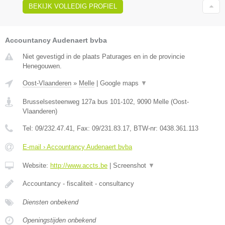
BEKIJK VOLLEDIG PROFIEL
Accountancy Audenaert bvba
Niet gevestigd in de plaats Paturages en in de provincie
Henegouwen.
Oost-Vlaanderen
»
Melle
|
Google maps
▼
Brusselsesteenweg 127a bus 101-102
,
9090
Melle
(
Oost-
Vlaanderen
)
Tel:
09/232.47.41
, Fax:
09/231.83.17
, BTW-nr:
0438.361.113
E-mail › Accountancy Audenaert bvba
Website:
http://www.accts.be
|
Screenshot
▼
Accountancy - fiscaliteit - consultancy
Diensten onbekend
Openingstijden onbekend