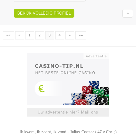
BEKIJK VOLLEDIG PROFIEL
««
«
1
2
3
4
»
»»
Uw advertentie hier? Mail ons
Ik kwam, ik zocht, ik vond - Julius Caesar / 47 v.Chr. ;)