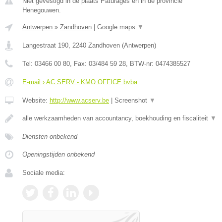
Niet gevestigd in de plaats Paturages en in de provincie
Henegouwen.
Antwerpen
»
Zandhoven
|
Google maps
▼
Langestraat 190
,
2240
Zandhoven
(
Antwerpen
)
Tel:
03466 00 80
, Fax:
03/484 59 28
, BTW-nr:
0474385527
E-mail › AC SERV - KMO OFFICE bvba
Website:
http://www.acserv.be
|
Screenshot
▼
alle werkzaamheden van accountancy, boekhouding en fiscaliteit
▼
Diensten onbekend
Openingstijden onbekend
Sociale media: