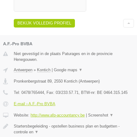
BEKIJK VOLLEDIG PROFIEL
A.F.-Pro BVBA
Niet gevestigd in de plaats Paturages en in de provincie
Henegouwen.
Antwerpen
»
Kontich
|
Google maps
▼
Pronkenbergstraat 89
,
2550
Kontich
(
Antwerpen
)
Tel:
0478/765444
, Fax:
03/233.57.71
, BTW-nr:
BE 0464.315.145
E-mail › A.F.-Pro BVBA
Website:
http://www.afp-accountancy.be
|
Screenshot
▼
Startersbegeleiding - opstellen business plan en budgetten -
controle en
▼