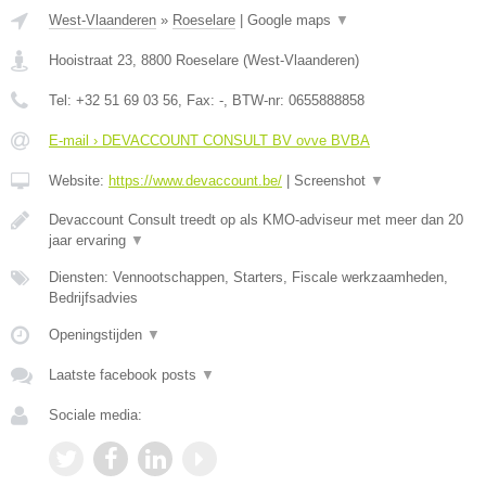
West-Vlaanderen
»
Roeselare
|
Google maps
▼
Hooistraat 23
,
8800
Roeselare
(
West-Vlaanderen
)
Tel:
+32 51 69 03 56
, Fax:
-
, BTW-nr:
0655888858
E-mail › DEVACCOUNT CONSULT BV ovve BVBA
Website:
https://www.devaccount.be/
|
Screenshot
▼
Devaccount Consult treedt op als KMO-adviseur met meer dan 20
jaar ervaring
▼
Diensten: Vennootschappen, Starters, Fiscale werkzaamheden,
Bedrijfsadvies
Openingstijden
▼
Laatste facebook posts
▼
Sociale media: