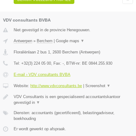
VDV consultants BVBA
Niet gevestigd in de provincie Henegouwen.
Antwerpen
»
Berchem
|
Google maps
▼
Floraliënlaan 2 bus 1
,
2600
Berchem
(
Antwerpen
)
Tel:
+32(3) 224 05 00
, Fax:
-
, BTW-nr:
BE 0844.255.930
E-mail › VDV consultants BVBA
Website:
http://www.vdvconsultants.be
|
Screenshot
▼
VDV Consultants is een gespecialiseerd accountantskantoor
gevestigd in
▼
Diensten: accountants (gecertificeerd), belastingadviseur,
boekhouding
Er wordt gewerkt op afspraak.