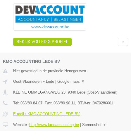
BEKIJK VOLLEDIG PROFIEL
KMO ACCOUNTING LEDE BV
Niet gevestigd in de provincie Henegouwen.
Oost-Vlaanderen
»
Lede
|
Google maps
▼
KLEINE OMMEGANGWEG 23
,
9340
Lede
(
Oost-Vlaanderen
)
Tel:
053/80.84.67
, Fax:
053/80.90.11
, BTW-nr:
0479286601
E-mail › KMO ACCOUNTING LEDE BV
Website:
http://www.kmoaccounting.be
|
Screenshot
▼