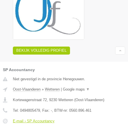
BEKIJK VOLLEDIG PROFIEL
SP Accountancy
Niet gevestigd in de provincie Henegouwen.
Oost-Vlaanderen
»
Wetteren
|
Google maps
▼
Kortewagenstraat 72
,
9230
Wetteren
(
Oost-Vlaanderen
)
Tel:
0494805479
, Fax:
-
, BTW-nr:
0560.896.461
E-mail › SP Accountancy