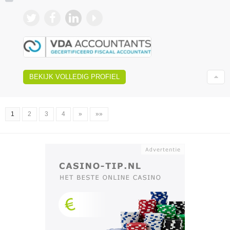
BEKIJK VOLLEDIG PROFIEL
1
2
3
4
»
»»