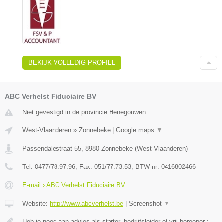
BEKIJK VOLLEDIG PROFIEL
ABC Verhelst Fiduciaire BV
Niet gevestigd in de provincie Henegouwen.
West-Vlaanderen
»
Zonnebeke
|
Google maps
▼
Passendalestraat 55
,
8980
Zonnebeke
(
West-Vlaanderen
)
Tel:
0477/78.97.96
, Fax:
051/77.73.53
, BTW-nr:
0416802466
E-mail › ABC Verhelst Fiduciaire BV
Website:
http://www.abcverhelst.be
|
Screenshot
▼
Heb je nood aan advies als starter, bedrijfsleider of vrij beroeper :