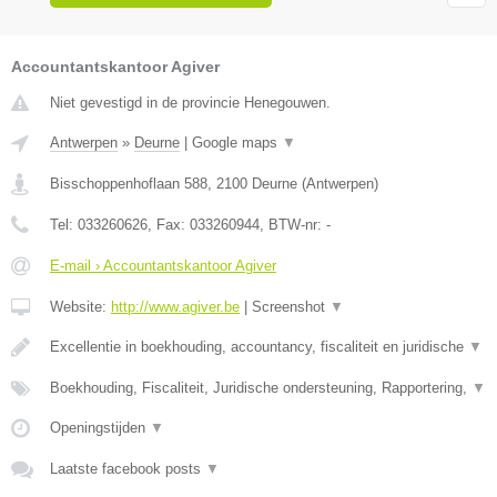
Accountantskantoor Agiver
Niet gevestigd in de provincie Henegouwen.
Antwerpen
»
Deurne
|
Google maps
▼
Bisschoppenhoflaan 588
,
2100
Deurne
(
Antwerpen
)
Tel:
033260626
, Fax:
033260944
, BTW-nr:
-
E-mail › Accountantskantoor Agiver
Website:
http://www.agiver.be
|
Screenshot
▼
Excellentie in boekhouding, accountancy, fiscaliteit en juridische
▼
Boekhouding, Fiscaliteit, Juridische ondersteuning, Rapportering,
▼
Openingstijden
▼
Laatste facebook posts
▼