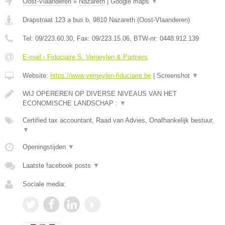
Oost-Vlaanderen
»
Nazareth
|
Google maps
▼
Drapstraat 123 a bus b
,
9810
Nazareth
(
Oost-Vlaanderen
)
Tel:
09/223.60.30
, Fax:
09/223.15.06
, BTW-nr:
0448.912.139
E-mail › Fiduciaire S. Vergeylen & Partners
Website:
https://www.vergeylen-fiduciaire.be
|
Screenshot
▼
WIJ OPEREREN OP DIVERSE NIVEAUS VAN HET
ECONOMISCHE LANDSCHAP :
▼
Certified tax accountant, Raad van Advies, Onafhankelijk bestuur,
▼
Openingstijden
▼
Laatste facebook posts
▼
Sociale media: