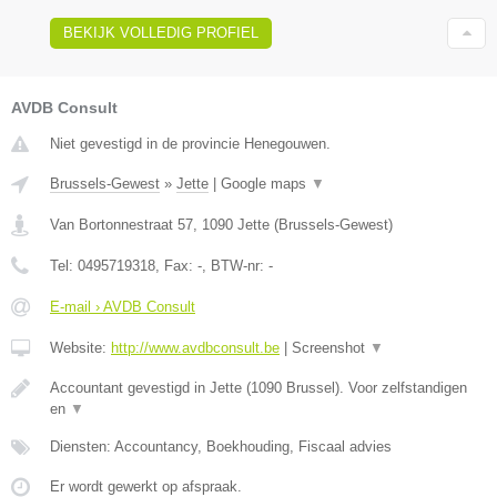
BEKIJK VOLLEDIG PROFIEL
AVDB Consult
Niet gevestigd in de provincie Henegouwen.
Brussels-Gewest
»
Jette
|
Google maps
▼
Van Bortonnestraat 57
,
1090
Jette
(
Brussels-Gewest
)
Tel:
0495719318
, Fax:
-
, BTW-nr:
-
E-mail › AVDB Consult
Website:
http://www.avdbconsult.be
|
Screenshot
▼
Accountant gevestigd in Jette (1090 Brussel). Voor zelfstandigen
en
▼
Diensten: Accountancy, Boekhouding, Fiscaal advies
Er wordt gewerkt op afspraak.