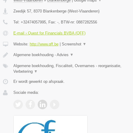
West-Vlaanderen
»
Blankenberge
|
Google maps
▼
Zeedijk 57
,
8370
Blankenberge
(
West-Vlaanderen
)
Tel:
+32474057995
, Fax:
-
, BTW-nr:
0887282556
E-mail › Quest for Financials BVBA (QFF)
Website:
http://www.qff.be
|
Screenshot
▼
Algemene boekhouding - Advies
▼
Algemene boekhouding, Fiscaliteit, Overnames - reorganisatie,
Verbetering
▼
Er wordt gewerkt op afspraak.
Sociale media: