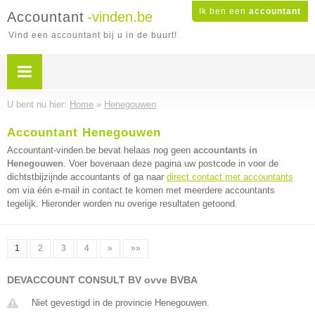
Ik ben een
accountant
Accountant
-vinden.be
Vind een accountant bij u in de buurt!
U bent nu hier:
Home
»
Henegouwen
Accountant Henegouwen
Accountant-vinden.be bevat helaas nog geen
accountants in
Henegouwen
. Voer bovenaan deze pagina uw postcode in voor de
dichtstbijzijnde accountants of ga naar
direct contact met accountants
om via één e-mail in contact te komen met meerdere accountants
tegelijk. Hieronder worden nu overige resultaten getoond.
1
2
3
4
»
»»
DEVACCOUNT CONSULT BV ovve BVBA
Niet gevestigd in de provincie Henegouwen.