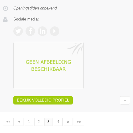
Openingstijden onbekend
Sociale media:
BEKIJK VOLLEDIG PROFIEL
««
«
1
2
3
4
»
»»