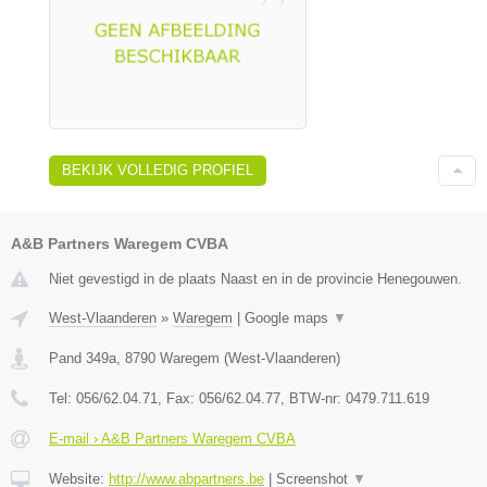
BEKIJK VOLLEDIG PROFIEL
A&B Partners Waregem CVBA
Niet gevestigd in de plaats Naast en in de provincie Henegouwen.
West-Vlaanderen
»
Waregem
|
Google maps
▼
Pand 349a
,
8790
Waregem
(
West-Vlaanderen
)
Tel:
056/62.04.71
, Fax:
056/62.04.77
, BTW-nr:
0479.711.619
E-mail › A&B Partners Waregem CVBA
Website:
http://www.abpartners.be
|
Screenshot
▼