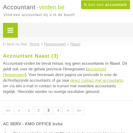
Ik ben een
accountant
Accountant
-vinden.be
Vind een accountant bij u in de buurt!
U bent nu hier:
Home
»
Henegouwen
»
Naast
Accountant Naast (3)
Accountant-vinden.be bevat helaas nog geen
accountants in Naast
. Dit
geldt ook voor de gehele provincie Henegouwen (
accountant
Henegouwen
). Voer bovenaan deze pagina uw postcode in voor de
dichtstbijzijnde accountants of ga naar
direct contact met accountants
om via één e-mail in contact te komen met meerdere accountants
tegelijk. Hieronder worden nu overige resultaten getoond.
««
«
1
2
3
4
»
»»
AC SERV - KMO OFFICE bvba