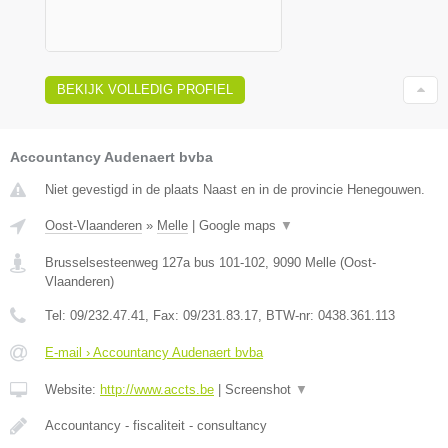
BEKIJK VOLLEDIG PROFIEL
Accountancy Audenaert bvba
Niet gevestigd in de plaats Naast en in de provincie Henegouwen.
Oost-Vlaanderen
»
Melle
|
Google maps
▼
Brusselsesteenweg 127a bus 101-102
,
9090
Melle
(
Oost-
Vlaanderen
)
Tel:
09/232.47.41
, Fax:
09/231.83.17
, BTW-nr:
0438.361.113
E-mail › Accountancy Audenaert bvba
Website:
http://www.accts.be
|
Screenshot
▼
Accountancy - fiscaliteit - consultancy