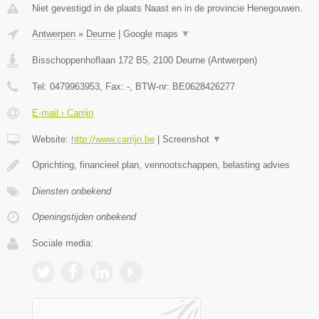
Niet gevestigd in de plaats Naast en in de provincie Henegouwen.
Antwerpen
»
Deurne
|
Google maps
▼
Bisschoppenhoflaan 172 B5
,
2100
Deurne
(
Antwerpen
)
Tel:
0479963953
, Fax:
-
, BTW-nr:
BE0628426277
E-mail › Carrijn
Website:
http://www.carrijn.be
|
Screenshot
▼
Oprichting, financieel plan, vennootschappen, belasting advies
Diensten onbekend
Openingstijden onbekend
Sociale media: