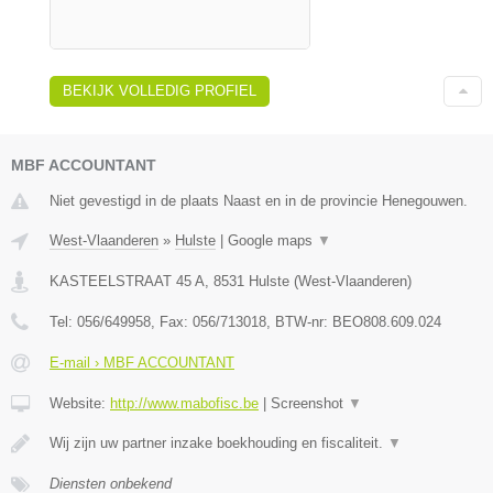
BEKIJK VOLLEDIG PROFIEL
MBF ACCOUNTANT
Niet gevestigd in de plaats Naast en in de provincie Henegouwen.
West-Vlaanderen
»
Hulste
|
Google maps
▼
KASTEELSTRAAT 45 A
,
8531
Hulste
(
West-Vlaanderen
)
Tel:
056/649958
, Fax:
056/713018
, BTW-nr:
BEO808.609.024
E-mail › MBF ACCOUNTANT
Website:
http://www.mabofisc.be
|
Screenshot
▼
Wij zijn uw partner inzake boekhouding en fiscaliteit.
▼
Diensten onbekend