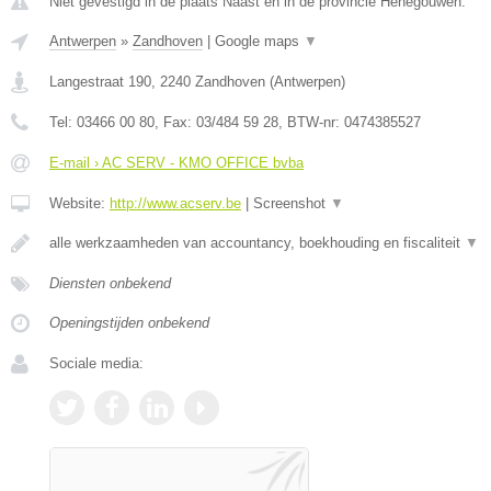
Niet gevestigd in de plaats Naast en in de provincie Henegouwen.
Antwerpen
»
Zandhoven
|
Google maps
▼
Langestraat 190
,
2240
Zandhoven
(
Antwerpen
)
Tel:
03466 00 80
, Fax:
03/484 59 28
, BTW-nr:
0474385527
E-mail › AC SERV - KMO OFFICE bvba
Website:
http://www.acserv.be
|
Screenshot
▼
alle werkzaamheden van accountancy, boekhouding en fiscaliteit
▼
Diensten onbekend
Openingstijden onbekend
Sociale media: