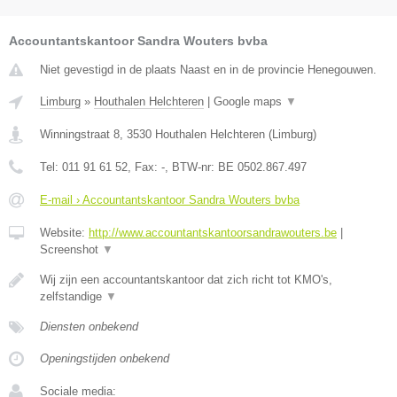
Accountantskantoor Sandra Wouters bvba
Niet gevestigd in de plaats Naast en in de provincie Henegouwen.
Limburg
»
Houthalen Helchteren
|
Google maps
▼
Winningstraat 8
,
3530
Houthalen Helchteren
(
Limburg
)
Tel:
011 91 61 52
, Fax:
-
, BTW-nr:
BE 0502.867.497
E-mail › Accountantskantoor Sandra Wouters bvba
Website:
http://www.accountantskantoorsandrawouters.be
|
Screenshot
▼
Wij zijn een accountantskantoor dat zich richt tot KMO's,
zelfstandige
▼
Diensten onbekend
Openingstijden onbekend
Sociale media: