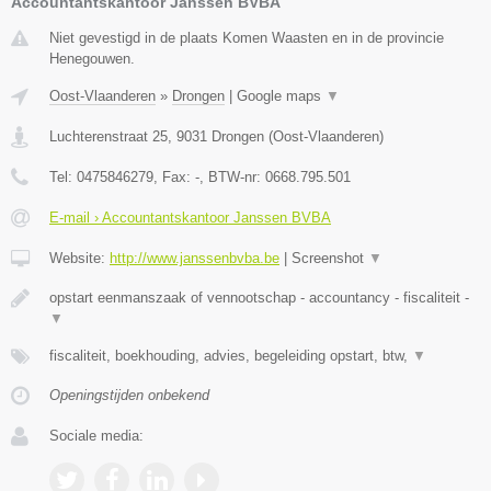
Accountantskantoor Janssen BVBA
Niet gevestigd in de plaats Komen Waasten en in de provincie
Henegouwen.
Oost-Vlaanderen
»
Drongen
|
Google maps
▼
Luchterenstraat 25
,
9031
Drongen
(
Oost-Vlaanderen
)
Tel:
0475846279
, Fax:
-
, BTW-nr:
0668.795.501
E-mail › Accountantskantoor Janssen BVBA
Website:
http://www.janssenbvba.be
|
Screenshot
▼
opstart eenmanszaak of vennootschap - accountancy - fiscaliteit -
▼
fiscaliteit, boekhouding, advies, begeleiding opstart, btw,
▼
Openingstijden onbekend
Sociale media: