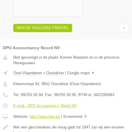
BEKIJK VOLLEDIG PROFIEL
DPO Accountancy Noord NV
Niet gevestigd in de plaats Komen Waasten en in de provincie
Henegouwen.
Oost-Vlaanderen
»
Oostakker
|
Google maps
▼
Kleemstraat 84
,
9041
Oostakker
(
Oost-Vlaanderen
)
Tel:
09/255.50.94
, Fax:
09/255.50.95
, BTW-nr:
0422265843
E-mail › DPO Accountancy Noord NV
Website:
http://www.dpo.be
|
Screenshot
▼
Met een geschiedenis die terug gaat tot 1947 zijn wij een ervaren