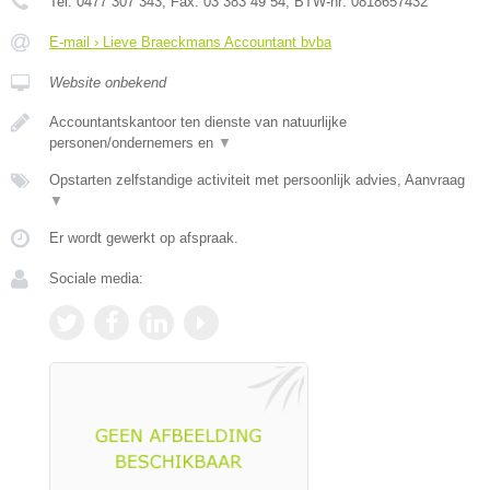
Tel:
0477 307 343
, Fax:
03 383 49 54
, BTW-nr:
0818657432
E-mail › Lieve Braeckmans Accountant bvba
Website onbekend
Accountantskantoor ten dienste van natuurlijke
personen/ondernemers en
▼
Opstarten zelfstandige activiteit met persoonlijk advies, Aanvraag
▼
Er wordt gewerkt op afspraak.
Sociale media: