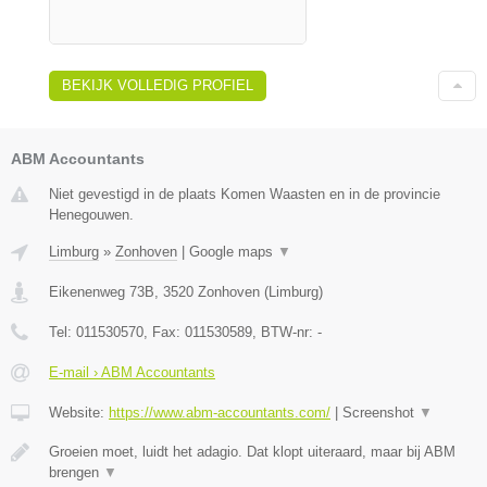
BEKIJK VOLLEDIG PROFIEL
ABM Accountants
Niet gevestigd in de plaats Komen Waasten en in de provincie
Henegouwen.
Limburg
»
Zonhoven
|
Google maps
▼
Eikenenweg 73B
,
3520
Zonhoven
(
Limburg
)
Tel:
011530570
, Fax:
011530589
, BTW-nr:
-
E-mail › ABM Accountants
Website:
https://www.abm-accountants.com/
|
Screenshot
▼
Groeien moet, luidt het adagio. Dat klopt uiteraard, maar bij ABM
brengen
▼