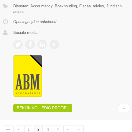
Diensten: Accountancy, Boekhouding, Fiscaal advies, Juridisch
advies
Openingstijden onbekend
Sociale media:
BEKIJK VOLLEDIG PROFIEL
««
«
1
2
3
4
»
»»