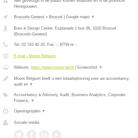
Niet gevestigd in de plaats Komen Waasten en in de provincie
Henegouwen.
Brussels-Gewest
»
Brussel
|
Google maps
▼
Buro & Design Center, Esplanade 1 bus 96
,
1020
Brussel
(
Brussels-Gewest
)
Tel:
02 743 40 20
, Fax:
-
, BTW-nr:
-
E-mail › Moore Belgium
Website:
https://www.moore.be/nl
|
Screenshot
▼
Moore Belgium biedt u een totaaloplossing voor uw accountancy,
audit en
▼
Accountancy & Advisory, Audit, Business Analytics, Corporate
Finance,
▼
Openingstijden
▼
Sociale media: