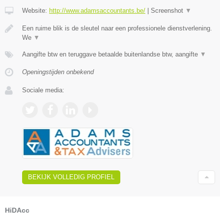
Website:
http://www.adamsaccountants.be/
|
Screenshot
▼
Een ruime blik is de sleutel naar een professionele dienstverlening.
We
▼
Aangifte btw en teruggave betaalde buitenlandse btw, aangifte
▼
Openingstijden onbekend
Sociale media:
BEKIJK VOLLEDIG PROFIEL
HiDAcc