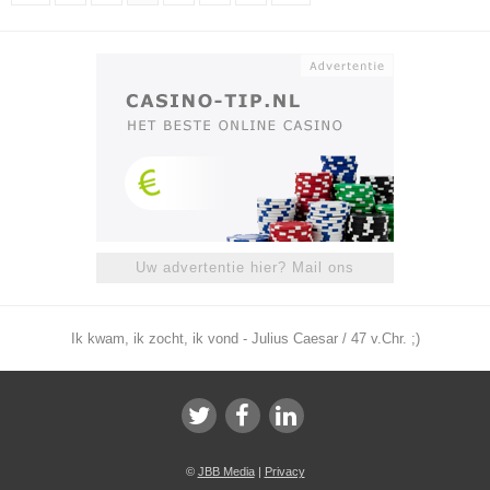
Uw advertentie hier? Mail ons
Ik kwam, ik zocht, ik vond - Julius Caesar / 47 v.Chr. ;)
©
JBB Media
|
Privacy