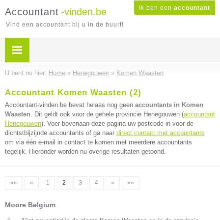
Ik ben een
accountant
Accountant
-vinden.be
Vind een accountant bij u in de buurt!
U bent nu hier:
Home
»
Henegouwen
»
Komen Waasten
Accountant Komen Waasten (2)
Accountant-vinden.be bevat helaas nog geen
accountants in Komen
Waasten
. Dit geldt ook voor de gehele provincie Henegouwen (
accountant
Henegouwen
). Voer bovenaan deze pagina uw postcode in voor de
dichtstbijzijnde accountants of ga naar
direct contact met accountants
om via één e-mail in contact te komen met meerdere accountants
tegelijk. Hieronder worden nu overige resultaten getoond.
««
«
1
2
3
4
»
»»
Moore Belgium