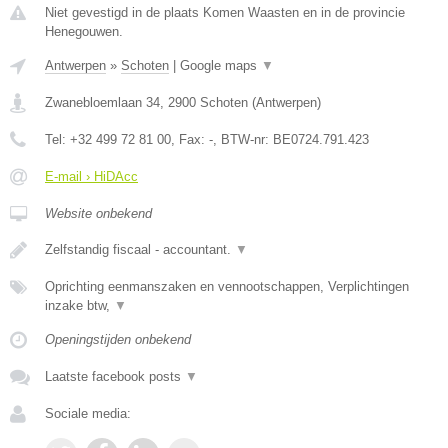
Niet gevestigd in de plaats Komen Waasten en in de provincie
Henegouwen.
Antwerpen
»
Schoten
|
Google maps
▼
Zwanebloemlaan 34
,
2900
Schoten
(
Antwerpen
)
Tel:
+32 499 72 81 00
, Fax:
-
, BTW-nr:
BE0724.791.423
E-mail › HiDAcc
Website onbekend
Zelfstandig fiscaal - accountant.
▼
Oprichting eenmanszaken en vennootschappen, Verplichtingen
inzake btw,
▼
Openingstijden onbekend
Laatste facebook posts
▼
Sociale media: