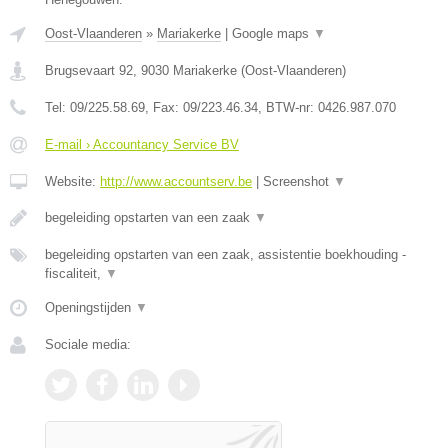
Oost-Vlaanderen
»
Mariakerke
|
Google maps
▼
Brugsevaart 92
,
9030
Mariakerke
(
Oost-Vlaanderen
)
Tel:
09/225.58.69
, Fax:
09/223.46.34
, BTW-nr:
0426.987.070
E-mail › Accountancy Service BV
Website:
http://www.accountserv.be
|
Screenshot
▼
begeleiding opstarten van een zaak
▼
begeleiding opstarten van een zaak, assistentie boekhouding -
fiscaliteit,
▼
Openingstijden
▼
Sociale media: