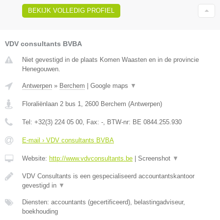
BEKIJK VOLLEDIG PROFIEL
VDV consultants BVBA
Niet gevestigd in de plaats Komen Waasten en in de provincie
Henegouwen.
Antwerpen
»
Berchem
|
Google maps
▼
Floraliënlaan 2 bus 1
,
2600
Berchem
(
Antwerpen
)
Tel:
+32(3) 224 05 00
, Fax:
-
, BTW-nr:
BE 0844.255.930
E-mail › VDV consultants BVBA
Website:
http://www.vdvconsultants.be
|
Screenshot
▼
VDV Consultants is een gespecialiseerd accountantskantoor
gevestigd in
▼
Diensten: accountants (gecertificeerd), belastingadviseur,
boekhouding