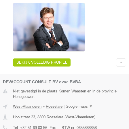
BEKIJK VOLLEDIG PROFIEL
DEVACCOUNT CONSULT BV ovve BVBA
Niet gevestigd in de plaats Komen Waasten en in de provincie
Henegouwen.
West-Vlaanderen
»
Roeselare
|
Google maps
▼
Hooistraat 23
,
8800
Roeselare
(
West-Vlaanderen
)
Tel:
+32 51 69 03 56
, Fax:
-
, BTW-nr:
0655888858