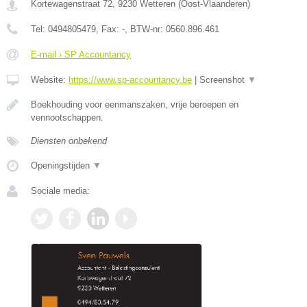
Kortewagenstraat 72
,
9230
Wetteren
(
Oost-Vlaanderen
)
Tel:
0494805479
, Fax:
-
, BTW-nr:
0560.896.461
E-mail › SP Accountancy
Website:
https://www.sp-accountancy.be
|
Screenshot
▼
Boekhouding voor eenmanszaken, vrije beroepen en
vennootschappen.
Diensten onbekend
Openingstijden
▼
Sociale media: