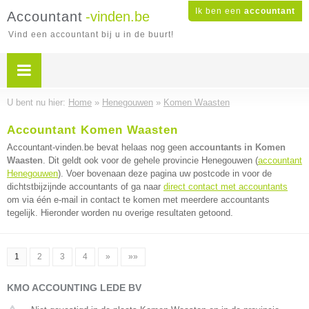
Ik ben een
accountant
Accountant
-vinden.be
Vind een accountant bij u in de buurt!
U bent nu hier:
Home
»
Henegouwen
»
Komen Waasten
Accountant Komen Waasten
Accountant-vinden.be bevat helaas nog geen
accountants in Komen
Waasten
. Dit geldt ook voor de gehele provincie Henegouwen (
accountant
Henegouwen
). Voer bovenaan deze pagina uw postcode in voor de
dichtstbijzijnde accountants of ga naar
direct contact met accountants
om via één e-mail in contact te komen met meerdere accountants
tegelijk. Hieronder worden nu overige resultaten getoond.
1
2
3
4
»
»»
KMO ACCOUNTING LEDE BV