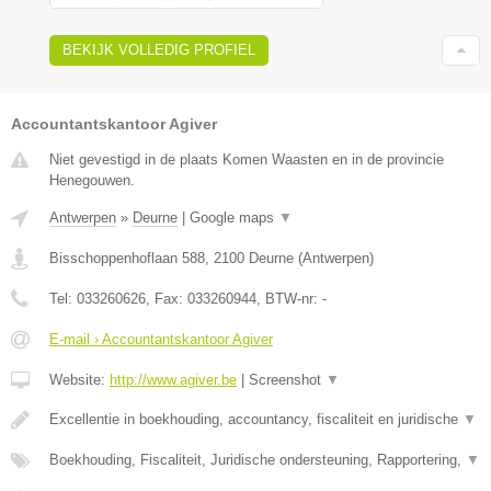
BEKIJK VOLLEDIG PROFIEL
Accountantskantoor Agiver
Niet gevestigd in de plaats Komen Waasten en in de provincie
Henegouwen.
Antwerpen
»
Deurne
|
Google maps
▼
Bisschoppenhoflaan 588
,
2100
Deurne
(
Antwerpen
)
Tel:
033260626
, Fax:
033260944
, BTW-nr:
-
E-mail › Accountantskantoor Agiver
Website:
http://www.agiver.be
|
Screenshot
▼
Excellentie in boekhouding, accountancy, fiscaliteit en juridische
▼
Boekhouding, Fiscaliteit, Juridische ondersteuning, Rapportering,
▼