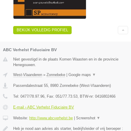
BEKIJK VOLLEDIG PROFIEL
ABC Verhelst Fiduciaire BV
Niet gevestigd in de plaats Komen Waasten en in de provincie
Henegouwen.
West-Vlaanderen
»
Zonnebeke
|
Google maps
▼
Passendalestraat 55
,
8980
Zonnebeke
(
West-Vlaanderen
)
Tel:
0477/78.97.96
, Fax:
051/77.73.53
, BTW-nr:
0416802466
E-mail › ABC Verhelst Fiduciaire BV
Website:
http://www.abcverhelst.be
|
Screenshot
▼
Heb je nood aan advies als starter, bedrijfsleider of vrij beroeper :