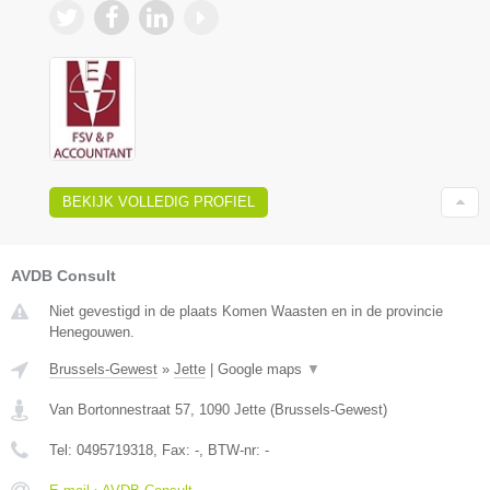
BEKIJK VOLLEDIG PROFIEL
AVDB Consult
Niet gevestigd in de plaats Komen Waasten en in de provincie
Henegouwen.
Brussels-Gewest
»
Jette
|
Google maps
▼
Van Bortonnestraat 57
,
1090
Jette
(
Brussels-Gewest
)
Tel:
0495719318
, Fax:
-
, BTW-nr:
-