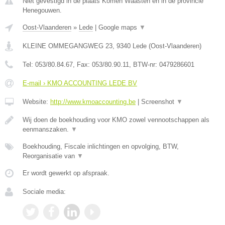
Niet gevestigd in de plaats Komen Waasten en in de provincie
Henegouwen.
Oost-Vlaanderen
»
Lede
|
Google maps
▼
KLEINE OMMEGANGWEG 23
,
9340
Lede
(
Oost-Vlaanderen
)
Tel:
053/80.84.67
, Fax:
053/80.90.11
, BTW-nr:
0479286601
E-mail › KMO ACCOUNTING LEDE BV
Website:
http://www.kmoaccounting.be
|
Screenshot
▼
Wij doen de boekhouding voor KMO zowel vennootschappen als
eenmanszaken.
▼
Boekhouding, Fiscale inlichtingen en opvolging, BTW,
Reorganisatie van
▼
Er wordt gewerkt op afspraak.
Sociale media: