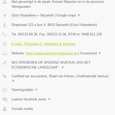
Niet gevestigd in de plaats Komen Waasten en in de provincie
Henegouwen.
Oost-Vlaanderen
»
Nazareth
|
Google maps
▼
Drapstraat 123 a bus b
,
9810
Nazareth
(
Oost-Vlaanderen
)
Tel:
09/223.60.30
, Fax:
09/223.15.06
, BTW-nr:
0448.912.139
E-mail › Fiduciaire S. Vergeylen & Partners
Website:
https://www.vergeylen-fiduciaire.be
|
Screenshot
▼
WIJ OPEREREN OP DIVERSE NIVEAUS VAN HET
ECONOMISCHE LANDSCHAP :
▼
Certified tax accountant, Raad van Advies, Onafhankelijk bestuur,
▼
Openingstijden
▼
Laatste facebook posts
▼
Sociale media: