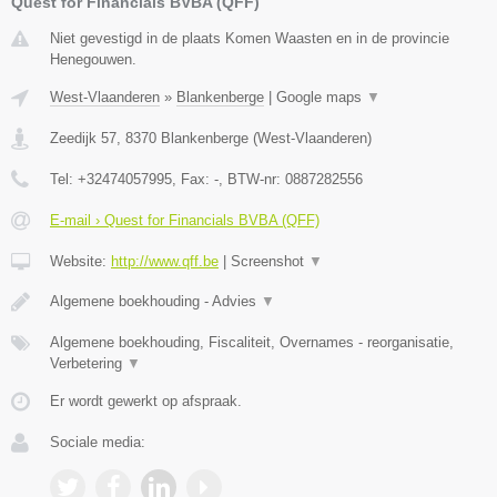
Quest for Financials BVBA (QFF)
Niet gevestigd in de plaats Komen Waasten en in de provincie
Henegouwen.
West-Vlaanderen
»
Blankenberge
|
Google maps
▼
Zeedijk 57
,
8370
Blankenberge
(
West-Vlaanderen
)
Tel:
+32474057995
, Fax:
-
, BTW-nr:
0887282556
E-mail › Quest for Financials BVBA (QFF)
Website:
http://www.qff.be
|
Screenshot
▼
Algemene boekhouding - Advies
▼
Algemene boekhouding, Fiscaliteit, Overnames - reorganisatie,
Verbetering
▼
Er wordt gewerkt op afspraak.
Sociale media: