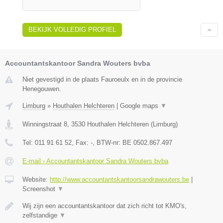
BEKIJK VOLLEDIG PROFIEL
Accountantskantoor Sandra Wouters bvba
Niet gevestigd in de plaats Fauroeulx en in de provincie
Henegouwen.
Limburg
»
Houthalen Helchteren
|
Google maps
▼
Winningstraat 8
,
3530
Houthalen Helchteren
(
Limburg
)
Tel:
011 91 61 52
, Fax:
-
, BTW-nr:
BE 0502.867.497
E-mail › Accountantskantoor Sandra Wouters bvba
Website:
http://www.accountantskantoorsandrawouters.be
|
Screenshot
▼
Wij zijn een accountantskantoor dat zich richt tot KMO's,
zelfstandige
▼