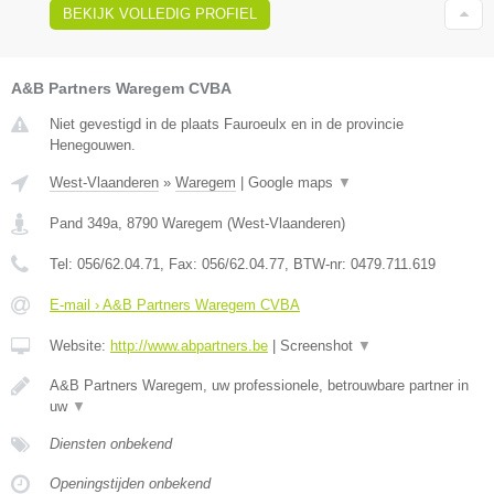
BEKIJK VOLLEDIG PROFIEL
A&B Partners Waregem CVBA
Niet gevestigd in de plaats Fauroeulx en in de provincie
Henegouwen.
West-Vlaanderen
»
Waregem
|
Google maps
▼
Pand 349a
,
8790
Waregem
(
West-Vlaanderen
)
Tel:
056/62.04.71
, Fax:
056/62.04.77
, BTW-nr:
0479.711.619
E-mail › A&B Partners Waregem CVBA
Website:
http://www.abpartners.be
|
Screenshot
▼
A&B Partners Waregem, uw professionele, betrouwbare partner in
uw
▼
Diensten onbekend
Openingstijden onbekend