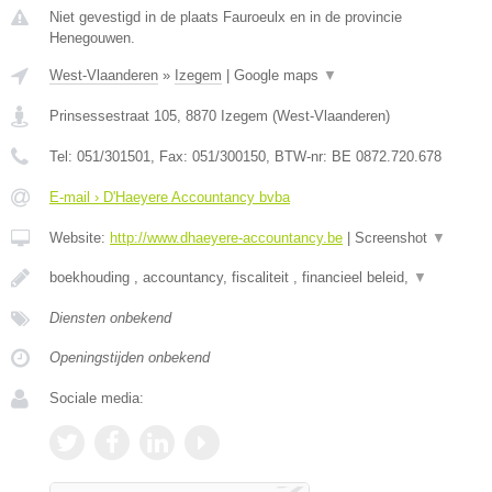
Niet gevestigd in de plaats Fauroeulx en in de provincie
Henegouwen.
West-Vlaanderen
»
Izegem
|
Google maps
▼
Prinsessestraat 105
,
8870
Izegem
(
West-Vlaanderen
)
Tel:
051/301501
, Fax:
051/300150
, BTW-nr:
BE 0872.720.678
E-mail › D'Haeyere Accountancy bvba
Website:
http://www.dhaeyere-accountancy.be
|
Screenshot
▼
boekhouding , accountancy, fiscaliteit , financieel beleid,
▼
Diensten onbekend
Openingstijden onbekend
Sociale media: