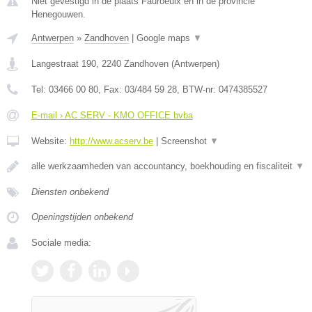
Niet gevestigd in de plaats Fauroeulx en in de provincie
Henegouwen.
Antwerpen
»
Zandhoven
|
Google maps
▼
Langestraat 190
,
2240
Zandhoven
(
Antwerpen
)
Tel:
03466 00 80
, Fax:
03/484 59 28
, BTW-nr:
0474385527
E-mail › AC SERV - KMO OFFICE bvba
Website:
http://www.acserv.be
|
Screenshot
▼
alle werkzaamheden van accountancy, boekhouding en fiscaliteit
▼
Diensten onbekend
Openingstijden onbekend
Sociale media: