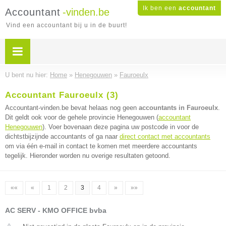
Ik ben een
accountant
Accountant
-vinden.be
Vind een accountant bij u in de buurt!
U bent nu hier:
Home
»
Henegouwen
»
Fauroeulx
Accountant Fauroeulx (3)
Accountant-vinden.be bevat helaas nog geen
accountants in Fauroeulx
.
Dit geldt ook voor de gehele provincie Henegouwen (
accountant
Henegouwen
). Voer bovenaan deze pagina uw postcode in voor de
dichtstbijzijnde accountants of ga naar
direct contact met accountants
om via één e-mail in contact te komen met meerdere accountants
tegelijk. Hieronder worden nu overige resultaten getoond.
««
«
1
2
3
4
»
»»
AC SERV - KMO OFFICE bvba