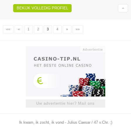
BEKIJK VOLLEDIG PROFIEL
««
«
1
2
3
4
»
»»
Uw advertentie hier? Mail ons
Ik kwam, ik zocht, ik vond - Julius Caesar / 47 v.Chr. ;)