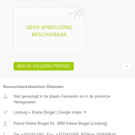
BEKIJK VOLLEDIG PROFIEL
Accountantskantoor Dreesen
Niet gevestigd in de plaats Fauroeulx en in de provincie
Henegouwen.
Limburg
»
Kleine Brogel
|
Google maps
▼
Kiezel Kleine Brogel 81
,
3990
Kleine Brogel
(
Limburg
)
Tel:
+3211612261
, Fax:
+3211611055
, BTW-nr:
070540616