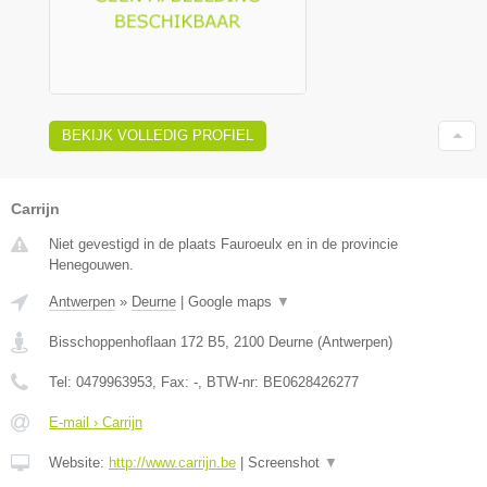
BEKIJK VOLLEDIG PROFIEL
Carrijn
Niet gevestigd in de plaats Fauroeulx en in de provincie
Henegouwen.
Antwerpen
»
Deurne
|
Google maps
▼
Bisschoppenhoflaan 172 B5
,
2100
Deurne
(
Antwerpen
)
Tel:
0479963953
, Fax:
-
, BTW-nr:
BE0628426277
E-mail › Carrijn
Website:
http://www.carrijn.be
|
Screenshot
▼