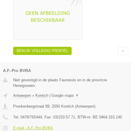
BEKIJK VOLLEDIG PROFIEL
A.F.-Pro BVBA
Niet gevestigd in de plaats Fauroeulx en in de provincie
Henegouwen.
Antwerpen
»
Kontich
|
Google maps
▼
Pronkenbergstraat 89
,
2550
Kontich
(
Antwerpen
)
Tel:
0478/765444
, Fax:
03/233.57.71
, BTW-nr:
BE 0464.315.145
E-mail › A.F.-Pro BVBA