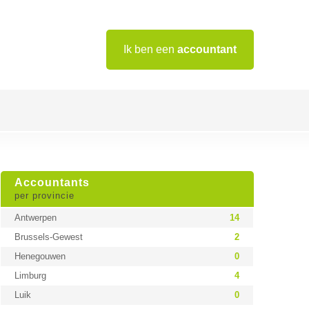
Ik ben een
accountant
Accountants
per provincie
Antwerpen
14
Brussels-Gewest
2
Henegouwen
0
Limburg
4
Luik
0