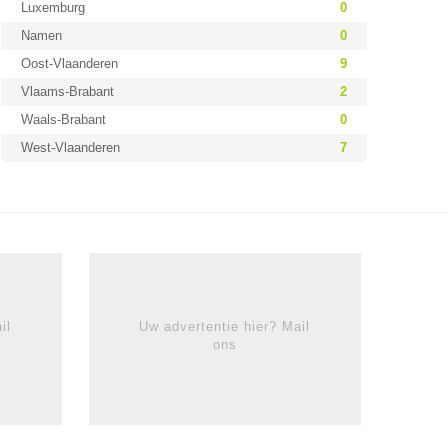
Luxemburg
0
Namen
0
Oost-Vlaanderen
9
Vlaams-Brabant
2
Waals-Brabant
0
West-Vlaanderen
7
il
Uw advertentie hier? Mail
ons