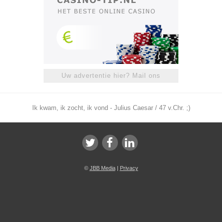
Uw advertentie hier? Mail ons
Ik kwam, ik zocht, ik vond - Julius Caesar / 47 v.Chr. ;)
©
JBB Media
|
Privacy