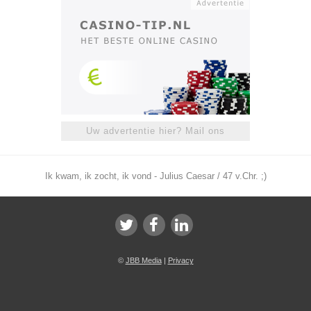
Uw advertentie hier? Mail ons
Ik kwam, ik zocht, ik vond - Julius Caesar / 47 v.Chr. ;)
©
JBB Media
|
Privacy