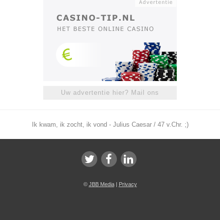
Uw advertentie hier? Mail ons
Ik kwam, ik zocht, ik vond - Julius Caesar / 47 v.Chr. ;)
©
JBB Media
|
Privacy