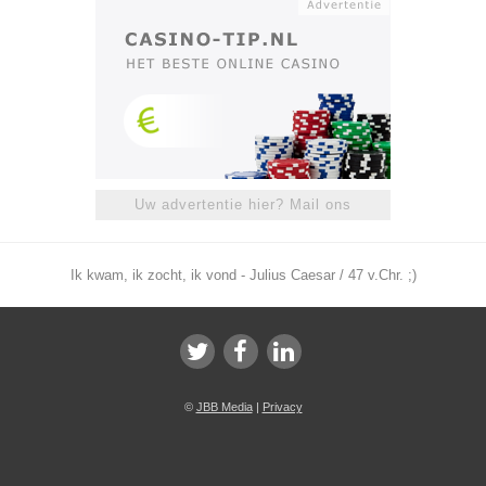
Uw advertentie hier? Mail ons
Ik kwam, ik zocht, ik vond - Julius Caesar / 47 v.Chr. ;)
©
JBB Media
|
Privacy