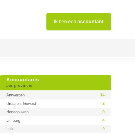
Ik ben een
accountant
Accountants
per provincie
Antwerpen
14
Brussels-Gewest
2
Henegouwen
0
Limburg
4
Luik
0