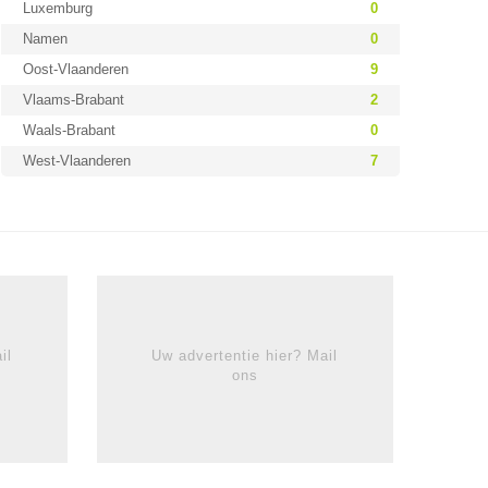
Luxemburg
0
Namen
0
Oost-Vlaanderen
9
Vlaams-Brabant
2
Waals-Brabant
0
West-Vlaanderen
7
il
Uw advertentie hier? Mail
ons