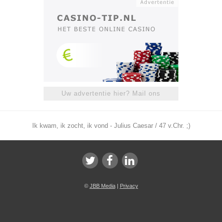
Uw advertentie hier? Mail ons
Ik kwam, ik zocht, ik vond - Julius Caesar / 47 v.Chr. ;)
©
JBB Media
|
Privacy