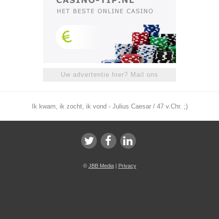
Uw advertentie hier? Mail ons
Ik kwam, ik zocht, ik vond - Julius Caesar / 47 v.Chr. ;)
©
JBB Media
|
Privacy