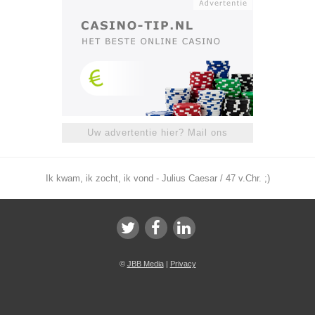
Uw advertentie hier? Mail ons
Ik kwam, ik zocht, ik vond - Julius Caesar / 47 v.Chr. ;)
©
JBB Media
|
Privacy