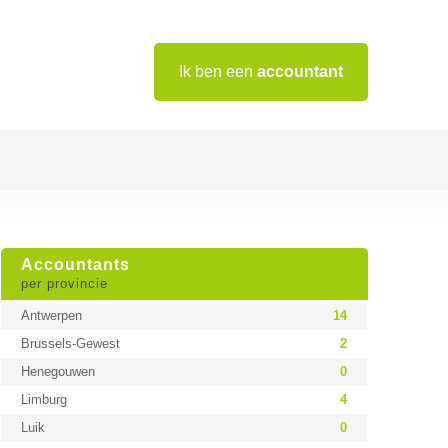
Ik ben een
accountant
Accountants
per provincie
Antwerpen
14
Brussels-Gewest
2
Henegouwen
0
Limburg
4
Luik
0