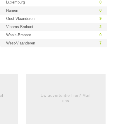
Luxemburg
0
Namen
0
Oost-Vlaanderen
9
Vlaams-Brabant
2
Waals-Brabant
0
West-Vlaanderen
7
il
Uw advertentie hier? Mail
ons