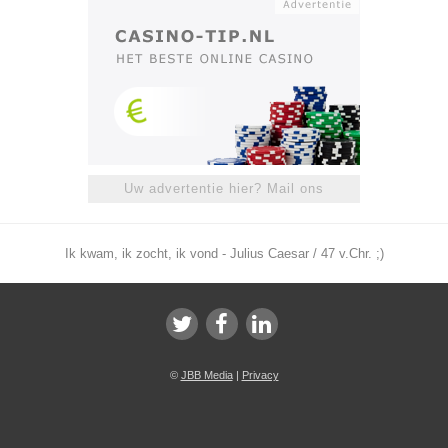
Uw advertentie hier? Mail ons
Ik kwam, ik zocht, ik vond - Julius Caesar / 47 v.Chr. ;)
©
JBB Media
|
Privacy