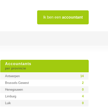
Ik ben een
accountant
Accountants
per provincie
Antwerpen
14
Brussels-Gewest
2
Henegouwen
0
Limburg
4
Luik
0