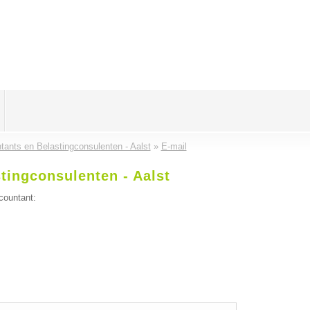
ants en Belastingconsulenten - Aalst
»
E-mail
tingconsulenten - Aalst
countant: