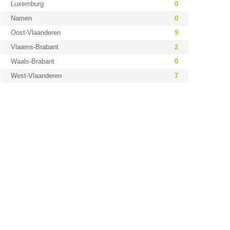
Luxemburg
0
Namen
0
Oost-Vlaanderen
9
Vlaams-Brabant
2
Waals-Brabant
0
West-Vlaanderen
7