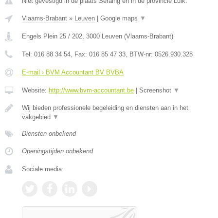
Niet gevestigd in de plaats Seraing en in de provincie Luik.
Vlaams-Brabant
»
Leuven
|
Google maps
▼
Engels Plein 25 / 202
,
3000
Leuven
(
Vlaams-Brabant
)
Tel:
016 88 34 54
, Fax:
016 85 47 33
, BTW-nr:
0526.930.328
E-mail › BVM Accountant BV BVBA
Website:
http://www.bvm-accountant.be
|
Screenshot
▼
Wij bieden professionele begeleiding en diensten aan in het
vakgebied
▼
Diensten onbekend
Openingstijden onbekend
Sociale media: