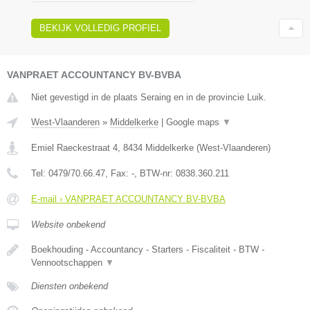
BEKIJK VOLLEDIG PROFIEL
VANPRAET ACCOUNTANCY BV-BVBA
Niet gevestigd in de plaats Seraing en in de provincie Luik.
West-Vlaanderen
»
Middelkerke
|
Google maps
▼
Emiel Raeckestraat 4
,
8434
Middelkerke
(
West-Vlaanderen
)
Tel:
0479/70.66.47
, Fax:
-
, BTW-nr:
0838.360.211
E-mail › VANPRAET ACCOUNTANCY BV-BVBA
Website onbekend
Boekhouding - Accountancy - Starters - Fiscaliteit - BTW -
Vennootschappen
▼
Diensten onbekend