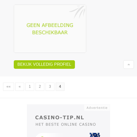
BEKIJK VOLLEDIG PROFIEL
««
«
1
2
3
4