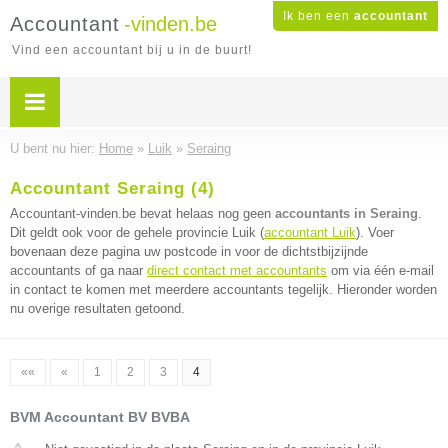
Ik ben een
accountant
Accountant
-vinden.be
Vind een accountant bij u in de buurt!
U bent nu hier:
Home
»
Luik
»
Seraing
Accountant Seraing (4)
Accountant-vinden.be bevat helaas nog geen
accountants in Seraing
.
Dit geldt ook voor de gehele provincie Luik (
accountant Luik
). Voer
bovenaan deze pagina uw postcode in voor de dichtstbijzijnde
accountants of ga naar
direct contact met accountants
om via één e-mail
in contact te komen met meerdere accountants tegelijk. Hieronder worden
nu overige resultaten getoond.
««
«
1
2
3
4
BVM Accountant BV BVBA