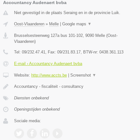
Accountancy Audenaert bvba
Niet gevestigd in de plaats Seraing en in de provincie Luik.
Oost-Vlaanderen
»
Melle
|
Google maps
▼
Brusselsesteenweg 127a bus 101-102
,
9090
Melle
(
Oost-
Vlaanderen
)
Tel:
09/232.47.41
, Fax:
09/231.83.17
, BTW-nr:
0438.361.113
E-mail › Accountancy Audenaert bvba
Website:
http://www.accts.be
|
Screenshot
▼
Accountancy - fiscaliteit - consultancy
Diensten onbekend
Openingstijden onbekend
Sociale media: