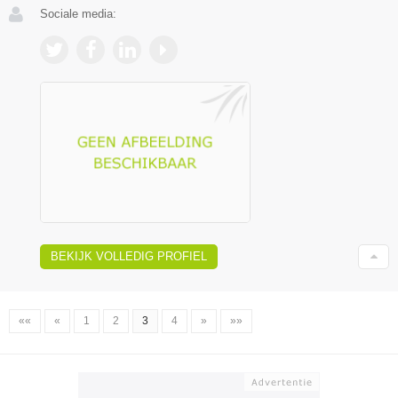
Sociale media:
BEKIJK VOLLEDIG PROFIEL
««
«
1
2
3
4
»
»»