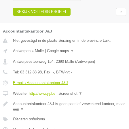
BEKIJK VOLLEDIG PROFIEL
Accountantskantoor J&J
Niet gevestigd in de plaats Seraing en in de provincie Luik.
Antwerpen
»
Malle
|
Google maps
▼
Antwerpsesteenweg 154
,
2390
Malle
(
Antwerpen
)
Tel:
03 312 88 98
, Fax:
-
, BTW-nr:
-
E-mail › Accountantskantoor J&J
Website:
http://www.j-j.be
|
Screenshot
▼
Accountantskantoor J&J is geen passief verwerkend kantoor, maar
een
▼
Diensten onbekend