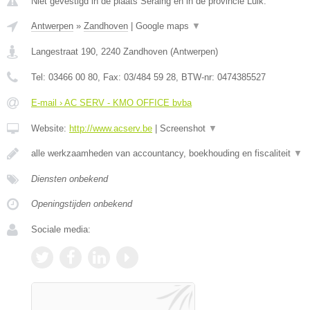
Niet gevestigd in de plaats Seraing en in de provincie Luik.
Antwerpen
»
Zandhoven
|
Google maps
▼
Langestraat 190
,
2240
Zandhoven
(
Antwerpen
)
Tel:
03466 00 80
, Fax:
03/484 59 28
, BTW-nr:
0474385527
E-mail › AC SERV - KMO OFFICE bvba
Website:
http://www.acserv.be
|
Screenshot
▼
alle werkzaamheden van accountancy, boekhouding en fiscaliteit
▼
Diensten onbekend
Openingstijden onbekend
Sociale media: