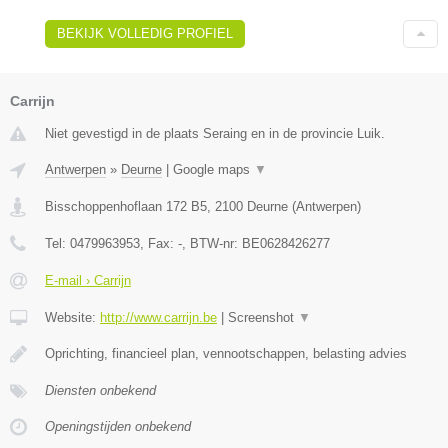
BEKIJK VOLLEDIG PROFIEL
Carrijn
Niet gevestigd in de plaats Seraing en in de provincie Luik.
Antwerpen
»
Deurne
|
Google maps
▼
Bisschoppenhoflaan 172 B5
,
2100
Deurne
(
Antwerpen
)
Tel:
0479963953
, Fax:
-
, BTW-nr:
BE0628426277
E-mail › Carrijn
Website:
http://www.carrijn.be
|
Screenshot
▼
Oprichting, financieel plan, vennootschappen, belasting advies
Diensten onbekend
Openingstijden onbekend