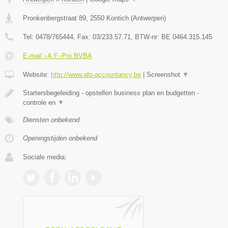
Pronkenbergstraat 89
,
2550
Kontich
(
Antwerpen
)
Tel:
0478/765444
, Fax:
03/233.57.71
, BTW-nr:
BE 0464.315.145
E-mail › A.F.-Pro BVBA
Website:
http://www.afp-accountancy.be
|
Screenshot
▼
Startersbegeleiding - opstellen business plan en budgetten -
controle en
▼
Diensten onbekend
Openingstijden onbekend
Sociale media: