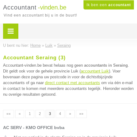
Ik ben een
accountant
Accountant
-vinden.be
Vind een accountant bij u in de buurt!
U bent nu hier:
Home
»
Luik
»
Seraing
Accountant Seraing (3)
Accountant-vinden.be bevat helaas nog geen
accountants in Seraing
.
Dit geldt ook voor de gehele provincie Luik (
accountant Luik
). Voer
bovenaan deze pagina uw postcode in voor de dichtstbijzijnde
accountants of ga naar
direct contact met accountants
om via één e-mail
in contact te komen met meerdere accountants tegelijk. Hieronder worden
nu overige resultaten getoond.
««
«
1
2
3
4
»
»»
AC SERV - KMO OFFICE bvba