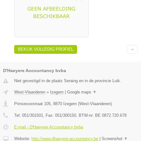
BEKIJK VOLLEDIG PROFIEL
D'Haeyere Accountancy bvba
Niet gevestigd in de plaats Seraing en in de provincie Luik.
West-Vlaanderen
»
Izegem
|
Google maps
▼
Prinsessestraat 105
,
8870
Izegem
(
West-Vlaanderen
)
Tel:
051/301501
, Fax:
051/300150
, BTW-nr:
BE 0872.720.678
E-mail › D'Haeyere Accountancy bvba
Website:
http://www.dhaeyere-accountancy.be
|
Screenshot
▼