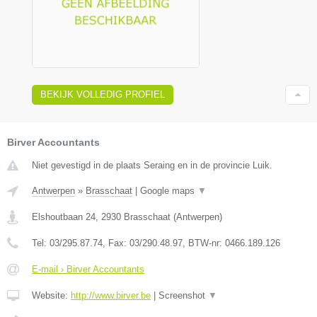
BEKIJK VOLLEDIG PROFIEL
Birver Accountants
Niet gevestigd in de plaats Seraing en in de provincie Luik.
Antwerpen
»
Brasschaat
|
Google maps
▼
Elshoutbaan 24
,
2930
Brasschaat
(
Antwerpen
)
Tel:
03/295.87.74
, Fax:
03/290.48.97
, BTW-nr:
0466.189.126
E-mail › Birver Accountants
Website:
http://www.birver.be
|
Screenshot
▼