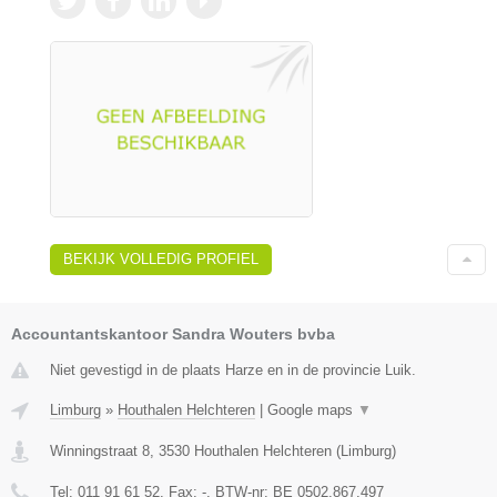
BEKIJK VOLLEDIG PROFIEL
Accountantskantoor Sandra Wouters bvba
Niet gevestigd in de plaats Harze en in de provincie Luik.
Limburg
»
Houthalen Helchteren
|
Google maps
▼
Winningstraat 8
,
3530
Houthalen Helchteren
(
Limburg
)
Tel:
011 91 61 52
, Fax:
-
, BTW-nr:
BE 0502.867.497