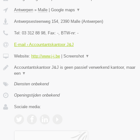
Antwerpen
»
Malle
|
Google maps
▼
Antwerpsesteenweg 154
,
2390
Malle
(
Antwerpen
)
Tel:
03 312 88 98
, Fax:
-
, BTW-nr:
-
E-mail › Accountantskantoor J&J
Website:
http://www.j-j.be
|
Screenshot
▼
Accountantskantoor J&J is geen passief verwerkend kantoor, maar
een
▼
Diensten onbekend
Openingstijden onbekend
Sociale media: