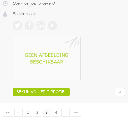
Openingstijden onbekend
Sociale media:
BEKIJK VOLLEDIG PROFIEL
««
«
1
2
3
4
»
»»