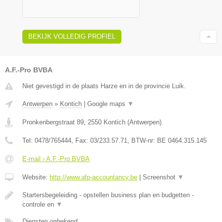
BEKIJK VOLLEDIG PROFIEL
A.F.-Pro BVBA
Niet gevestigd in de plaats Harze en in de provincie Luik.
Antwerpen
»
Kontich
|
Google maps
▼
Pronkenbergstraat 89
,
2550
Kontich
(
Antwerpen
)
Tel:
0478/765444
, Fax:
03/233.57.71
, BTW-nr:
BE 0464.315.145
E-mail › A.F.-Pro BVBA
Website:
http://www.afp-accountancy.be
|
Screenshot
▼
Startersbegeleiding - opstellen business plan en budgetten -
controle en
▼
Diensten onbekend