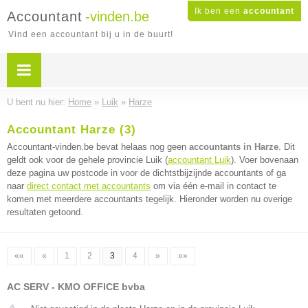
Ik ben een
accountant
Accountant
-vinden.be
Vind een accountant bij u in de buurt!
U bent nu hier:
Home
»
Luik
»
Harze
Accountant Harze (3)
Accountant-vinden.be bevat helaas nog geen
accountants in Harze
. Dit
geldt ook voor de gehele provincie Luik (
accountant Luik
). Voer bovenaan
deze pagina uw postcode in voor de dichtstbijzijnde accountants of ga
naar
direct contact met accountants
om via één e-mail in contact te
komen met meerdere accountants tegelijk. Hieronder worden nu overige
resultaten getoond.
««
«
1
2
3
4
»
»»
AC SERV - KMO OFFICE bvba