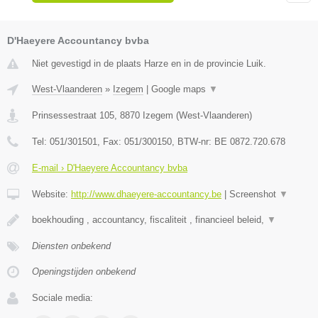
D'Haeyere Accountancy bvba
Niet gevestigd in de plaats Harze en in de provincie Luik.
West-Vlaanderen
»
Izegem
|
Google maps
▼
Prinsessestraat 105
,
8870
Izegem
(
West-Vlaanderen
)
Tel:
051/301501
, Fax:
051/300150
, BTW-nr:
BE 0872.720.678
E-mail › D'Haeyere Accountancy bvba
Website:
http://www.dhaeyere-accountancy.be
|
Screenshot
▼
boekhouding , accountancy, fiscaliteit , financieel beleid,
▼
Diensten onbekend
Openingstijden onbekend
Sociale media: