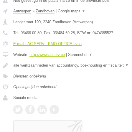
Niet gevestigd in de plaats Harze en in de provincie Luik.
Antwerpen
»
Zandhoven
|
Google maps
▼
Langestraat 190
,
2240
Zandhoven
(
Antwerpen
)
Tel:
03466 00 80
, Fax:
03/484 59 28
, BTW-nr:
0474385527
E-mail › AC SERV - KMO OFFICE bvba
Website:
http://www.acserv.be
|
Screenshot
▼
alle werkzaamheden van accountancy, boekhouding en fiscaliteit
▼
Diensten onbekend
Openingstijden onbekend
Sociale media: