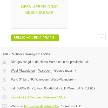
BEKIJK VOLLEDIG PROFIEL
A&B Partners Waregem CVBA
Niet gevestigd in de plaats Harze en in de provincie Luik.
West-Vlaanderen
»
Waregem
|
Google maps
▼
Pand 349a
,
8790
Waregem
(
West-Vlaanderen
)
Tel:
056/62.04.71
, Fax:
056/62.04.77
, BTW-nr:
0479.711.619
E-mail › A&B Partners Waregem CVBA
Website:
http://www.abpartners.be
|
Screenshot
▼