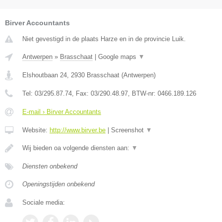
Birver Accountants
Niet gevestigd in de plaats Harze en in de provincie Luik.
Antwerpen
»
Brasschaat
|
Google maps
▼
Elshoutbaan 24
,
2930
Brasschaat
(
Antwerpen
)
Tel:
03/295.87.74
, Fax:
03/290.48.97
, BTW-nr:
0466.189.126
E-mail › Birver Accountants
Website:
http://www.birver.be
|
Screenshot
▼
Wij bieden oa volgende diensten aan:
▼
Diensten onbekend
Openingstijden onbekend
Sociale media: