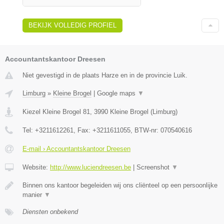
BEKIJK VOLLEDIG PROFIEL
Accountantskantoor Dreesen
Niet gevestigd in de plaats Harze en in de provincie Luik.
Limburg
»
Kleine Brogel
|
Google maps
▼
Kiezel Kleine Brogel 81
,
3990
Kleine Brogel
(
Limburg
)
Tel:
+3211612261
, Fax:
+3211611055
, BTW-nr:
070540616
E-mail › Accountantskantoor Dreesen
Website:
http://www.luciendreesen.be
|
Screenshot
▼
Binnen ons kantoor begeleiden wij ons cliënteel op een persoonlijke
manier
▼
Diensten onbekend