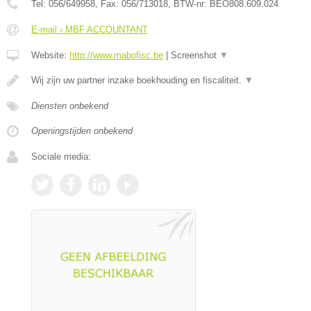
Tel:
056/649958
, Fax:
056/713018
, BTW-nr:
BEO808.609.024
E-mail › MBF ACCOUNTANT
Website:
http://www.mabofisc.be
|
Screenshot
▼
Wij zijn uw partner inzake boekhouding en fiscaliteit.
▼
Diensten onbekend
Openingstijden onbekend
Sociale media: