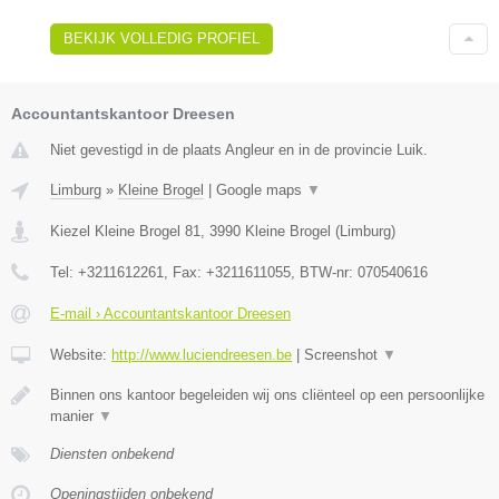
BEKIJK VOLLEDIG PROFIEL
Accountantskantoor Dreesen
Niet gevestigd in de plaats Angleur en in de provincie Luik.
Limburg
»
Kleine Brogel
|
Google maps
▼
Kiezel Kleine Brogel 81
,
3990
Kleine Brogel
(
Limburg
)
Tel:
+3211612261
, Fax:
+3211611055
, BTW-nr:
070540616
E-mail › Accountantskantoor Dreesen
Website:
http://www.luciendreesen.be
|
Screenshot
▼
Binnen ons kantoor begeleiden wij ons cliënteel op een persoonlijke
manier
▼
Diensten onbekend
Openingstijden onbekend