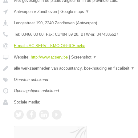
Niet gevestigd in de plaats Angleur en in de provincie Luik.
Antwerpen
»
Zandhoven
|
Google maps
▼
Langestraat 190
,
2240
Zandhoven
(
Antwerpen
)
Tel:
03466 00 80
, Fax:
03/484 59 28
, BTW-nr:
0474385527
E-mail › AC SERV - KMO OFFICE bvba
Website:
http://www.acserv.be
|
Screenshot
▼
alle werkzaamheden van accountancy, boekhouding en fiscaliteit
▼
Diensten onbekend
Openingstijden onbekend
Sociale media: