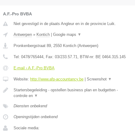
A.F.-Pro BVBA
Niet gevestigd in de plaats Angleur en in de provincie Luik.
Antwerpen
»
Kontich
|
Google maps
▼
Pronkenbergstraat 89
,
2550
Kontich
(
Antwerpen
)
Tel:
0478/765444
, Fax:
03/233.57.71
, BTW-nr:
BE 0464.315.145
E-mail › A.F.-Pro BVBA
Website:
http://www.afp-accountancy.be
|
Screenshot
▼
Startersbegeleiding - opstellen business plan en budgetten -
controle en
▼
Diensten onbekend
Openingstijden onbekend
Sociale media: