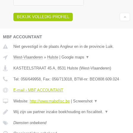
BEKIJK VOLLEDIG PROFIEL
MBF ACCOUNTANT
Niet gevestigd in de plaats Angleur en in de provincie Luik.
West-Vlaanderen
»
Hulste
|
Google maps
▼
KASTEELSTRAAT 45 A
,
8531
Hulste
(
West-Vlaanderen
)
Tel:
056/649958
, Fax:
056/713018
, BTW-nr:
BEO808.609.024
E-mail › MBF ACCOUNTANT
Website:
http://www.mabofisc.be
|
Screenshot
▼
Wij zijn uw partner inzake boekhouding en fiscaliteit.
▼
Diensten onbekend