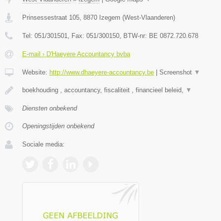
Prinsessestraat 105
,
8870
Izegem
(
West-Vlaanderen
)
Tel:
051/301501
, Fax:
051/300150
, BTW-nr:
BE 0872.720.678
E-mail › D'Haeyere Accountancy bvba
Website:
http://www.dhaeyere-accountancy.be
|
Screenshot
▼
boekhouding , accountancy, fiscaliteit , financieel beleid,
▼
Diensten onbekend
Openingstijden onbekend
Sociale media: