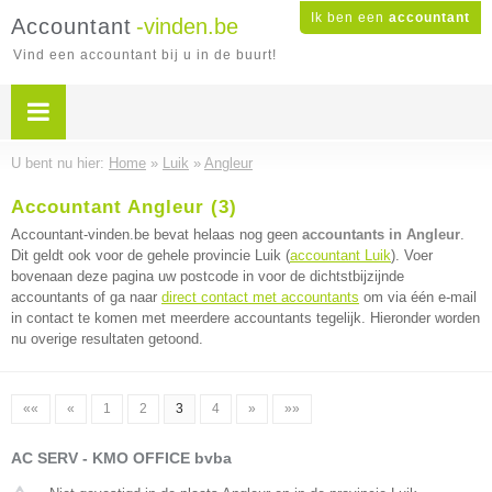
Ik ben een
accountant
Accountant
-vinden.be
Vind een accountant bij u in de buurt!
U bent nu hier:
Home
»
Luik
»
Angleur
Accountant Angleur (3)
Accountant-vinden.be bevat helaas nog geen
accountants in Angleur
.
Dit geldt ook voor de gehele provincie Luik (
accountant Luik
). Voer
bovenaan deze pagina uw postcode in voor de dichtstbijzijnde
accountants of ga naar
direct contact met accountants
om via één e-mail
in contact te komen met meerdere accountants tegelijk. Hieronder worden
nu overige resultaten getoond.
««
«
1
2
3
4
»
»»
AC SERV - KMO OFFICE bvba