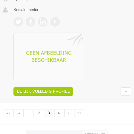
Sociale media:
BEKIJK VOLLEDIG PROFIEL
««
«
1
2
3
4
»
»»