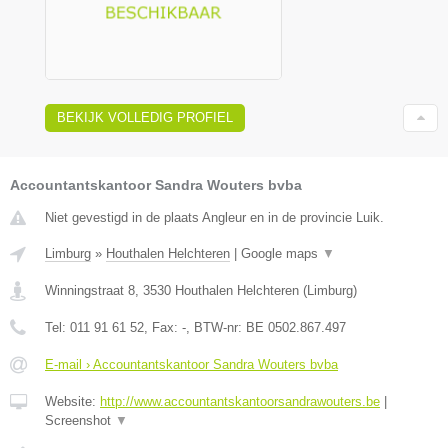
BEKIJK VOLLEDIG PROFIEL
Accountantskantoor Sandra Wouters bvba
Niet gevestigd in de plaats Angleur en in de provincie Luik.
Limburg
»
Houthalen Helchteren
|
Google maps
▼
Winningstraat 8
,
3530
Houthalen Helchteren
(
Limburg
)
Tel:
011 91 61 52
, Fax:
-
, BTW-nr:
BE 0502.867.497
E-mail › Accountantskantoor Sandra Wouters bvba
Website:
http://www.accountantskantoorsandrawouters.be
|
Screenshot
▼