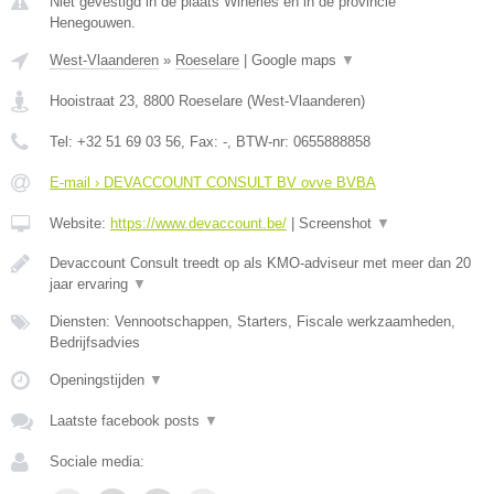
Niet gevestigd in de plaats Wiheries en in de provincie
Henegouwen.
West-Vlaanderen
»
Roeselare
|
Google maps
▼
Hooistraat 23
,
8800
Roeselare
(
West-Vlaanderen
)
Tel:
+32 51 69 03 56
, Fax:
-
, BTW-nr:
0655888858
E-mail › DEVACCOUNT CONSULT BV ovve BVBA
Website:
https://www.devaccount.be/
|
Screenshot
▼
Devaccount Consult treedt op als KMO-adviseur met meer dan 20
jaar ervaring
▼
Diensten: Vennootschappen, Starters, Fiscale werkzaamheden,
Bedrijfsadvies
Openingstijden
▼
Laatste facebook posts
▼
Sociale media: