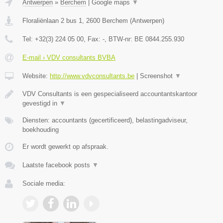
Antwerpen
»
Berchem
|
Google maps
▼
Floraliënlaan 2 bus 1
,
2600
Berchem
(
Antwerpen
)
Tel:
+32(3) 224 05 00
, Fax:
-
, BTW-nr:
BE 0844.255.930
E-mail › VDV consultants BVBA
Website:
http://www.vdvconsultants.be
|
Screenshot
▼
VDV Consultants is een gespecialiseerd accountantskantoor
gevestigd in
▼
Diensten: accountants (gecertificeerd), belastingadviseur,
boekhouding
Er wordt gewerkt op afspraak.
Laatste facebook posts
▼
Sociale media: