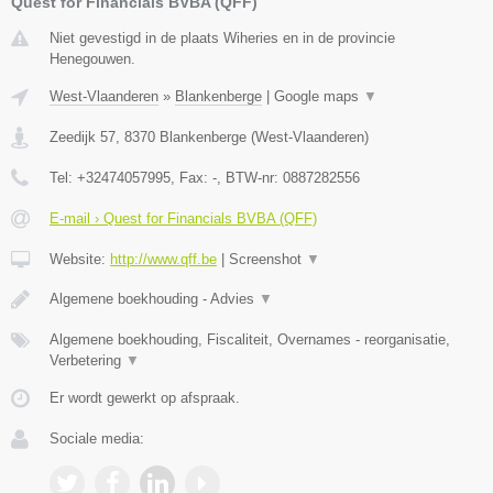
Quest for Financials BVBA (QFF)
Niet gevestigd in de plaats Wiheries en in de provincie
Henegouwen.
West-Vlaanderen
»
Blankenberge
|
Google maps
▼
Zeedijk 57
,
8370
Blankenberge
(
West-Vlaanderen
)
Tel:
+32474057995
, Fax:
-
, BTW-nr:
0887282556
E-mail › Quest for Financials BVBA (QFF)
Website:
http://www.qff.be
|
Screenshot
▼
Algemene boekhouding - Advies
▼
Algemene boekhouding, Fiscaliteit, Overnames - reorganisatie,
Verbetering
▼
Er wordt gewerkt op afspraak.
Sociale media: