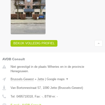
BEKIJK VOLLEDIG PROFIEL
AVDB Consult
Niet gevestigd in de plaats Wiheries en in de provincie
Henegouwen.
Brussels-Gewest
»
Jette
|
Google maps
▼
Van Bortonnestraat 57
,
1090
Jette
(
Brussels-Gewest
)
Tel:
0495719318
, Fax:
-
, BTW-nr:
-