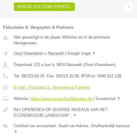
BEKIJK VOLLEDIG PROFIEL
Fiduciaire S. Vergeylen & Partners
Niet gevestigd in de plaats Wiheries en in de provincie
Henegouwen.
Oost-Vlaanderen
»
Nazareth
|
Google maps
▼
Drapstraat 123 a bus b
,
9810
Nazareth
(
Oost-Vlaanderen
)
Tel:
09/223.60.30
, Fax:
09/223.15.06
, BTW-nr:
0448.912.139
E-mail › Fiduciaire S. Vergeylen & Partners
Website:
https://www.vergeylen-fiduciaire.be
|
Screenshot
▼
WIJ OPEREREN OP DIVERSE NIVEAUS VAN HET
ECONOMISCHE LANDSCHAP :
▼
Certified tax accountant, Raad van Advies, Onafhankelijk bestuur,
▼