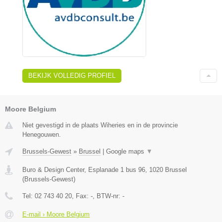
BEKIJK VOLLEDIG PROFIEL
Moore Belgium
Niet gevestigd in de plaats Wiheries en in de provincie
Henegouwen.
Brussels-Gewest
»
Brussel
|
Google maps
▼
Buro & Design Center, Esplanade 1 bus 96
,
1020
Brussel
(
Brussels-Gewest
)
Tel:
02 743 40 20
, Fax:
-
, BTW-nr:
-
E-mail › Moore Belgium