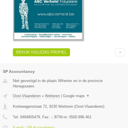
BEKIJK VOLLEDIG PROFIEL
SP Accountancy
Niet gevestigd in de plaats Wiheries en in de provincie
Henegouwen.
Oost-Vlaanderen
»
Wetteren
|
Google maps
▼
Kortewagenstraat 72
,
9230
Wetteren
(
Oost-Vlaanderen
)
Tel:
0494805479
, Fax:
-
, BTW-nr:
0560.896.461
E-mail › SP Accountancy