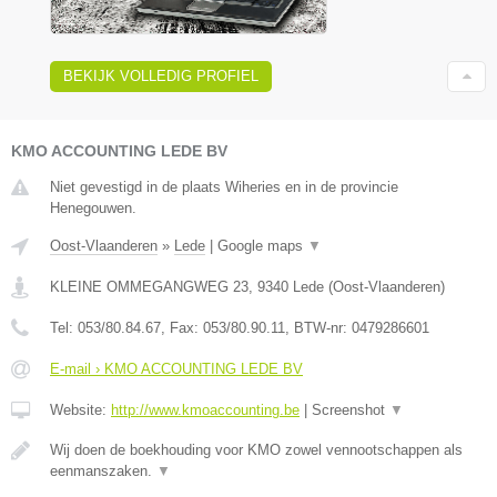
BEKIJK VOLLEDIG PROFIEL
KMO ACCOUNTING LEDE BV
Niet gevestigd in de plaats Wiheries en in de provincie
Henegouwen.
Oost-Vlaanderen
»
Lede
|
Google maps
▼
KLEINE OMMEGANGWEG 23
,
9340
Lede
(
Oost-Vlaanderen
)
Tel:
053/80.84.67
, Fax:
053/80.90.11
, BTW-nr:
0479286601
E-mail › KMO ACCOUNTING LEDE BV
Website:
http://www.kmoaccounting.be
|
Screenshot
▼
Wij doen de boekhouding voor KMO zowel vennootschappen als
eenmanszaken.
▼