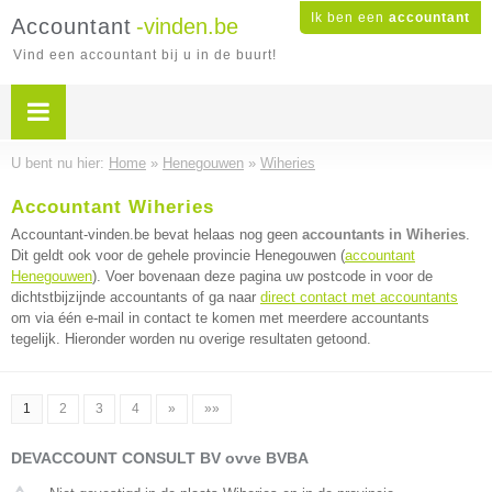
Ik ben een
accountant
Accountant
-vinden.be
Vind een accountant bij u in de buurt!
U bent nu hier:
Home
»
Henegouwen
»
Wiheries
Accountant Wiheries
Accountant-vinden.be bevat helaas nog geen
accountants in Wiheries
.
Dit geldt ook voor de gehele provincie Henegouwen (
accountant
Henegouwen
). Voer bovenaan deze pagina uw postcode in voor de
dichtstbijzijnde accountants of ga naar
direct contact met accountants
om via één e-mail in contact te komen met meerdere accountants
tegelijk. Hieronder worden nu overige resultaten getoond.
1
2
3
4
»
»»
DEVACCOUNT CONSULT BV ovve BVBA