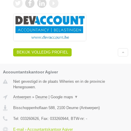
BEKIJK VOLLEDIG PROFIEL
Accountantskantoor Agiver
Niet gevestigd in de plaats Wiheries en in de provincie
Henegouwen.
Antwerpen
»
Deurne
|
Google maps
▼
Bisschoppenhoflaan 588
,
2100
Deurne
(
Antwerpen
)
Tel:
033260626
, Fax:
033260944
, BTW-nr:
-
E-mail › Accountantskantoor Agiver