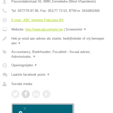
Passendalestraat 55
,
8980
Zonnebeke
(
West-Vlaanderen
)
Tel:
0477/78.97.96
, Fax:
051/77.73.53
, BTW-nr:
0416802466
E-mail › ABC Verhelst Fiduciaire BV
Website:
http://www.abcverhelst.be
|
Screenshot
▼
Heb je nood aan advies als starter, bedrijfsleider of vrij beroeper :
één
▼
Accountancy, Boekhouden, Fiscaliteit - fiscaal advies,
Administratie,
▼
Openingstijden
▼
Laatste facebook posts
▼
Sociale media: