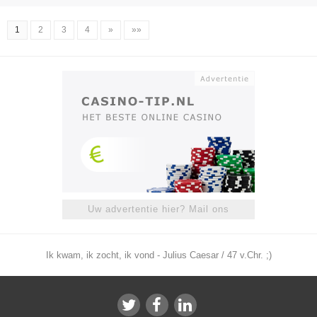
1
2
3
4
»
»»
Uw advertentie hier? Mail ons
Ik kwam, ik zocht, ik vond - Julius Caesar / 47 v.Chr. ;)