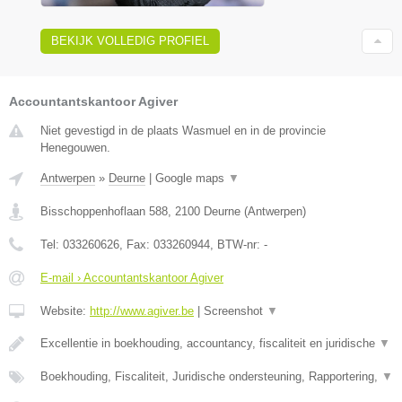
BEKIJK VOLLEDIG PROFIEL
Accountantskantoor Agiver
Niet gevestigd in de plaats Wasmuel en in de provincie
Henegouwen.
Antwerpen
»
Deurne
|
Google maps
▼
Bisschoppenhoflaan 588
,
2100
Deurne
(
Antwerpen
)
Tel:
033260626
, Fax:
033260944
, BTW-nr:
-
E-mail › Accountantskantoor Agiver
Website:
http://www.agiver.be
|
Screenshot
▼
Excellentie in boekhouding, accountancy, fiscaliteit en juridische
▼
Boekhouding, Fiscaliteit, Juridische ondersteuning, Rapportering,
▼