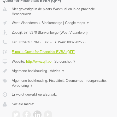
Quest for Financials BVBA (QFF)
Niet gevestigd in de plaats Wasmuel en in de provincie
Henegouwen.
West-Vlaanderen
»
Blankenberge
|
Google maps
▼
Zeedijk 57
,
8370
Blankenberge
(
West-Vlaanderen
)
Tel:
+32474057995
, Fax:
-
, BTW-nr:
0887282556
E-mail › Quest for Financials BVBA (QFF)
Website:
http://www.qff.be
|
Screenshot
▼
Algemene boekhouding - Advies
▼
Algemene boekhouding, Fiscaliteit, Overnames - reorganisatie,
Verbetering
▼
Er wordt gewerkt op afspraak.
Sociale media: