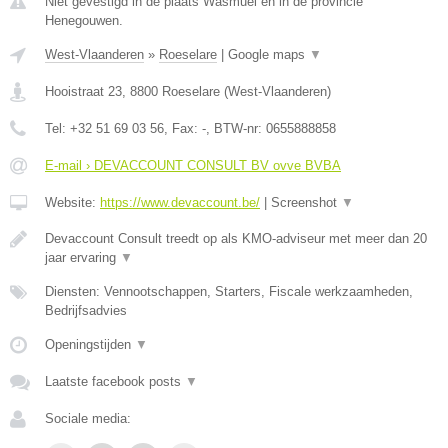
Niet gevestigd in de plaats Wasmuel en in de provincie
Henegouwen.
West-Vlaanderen
»
Roeselare
|
Google maps
▼
Hooistraat 23
,
8800
Roeselare
(
West-Vlaanderen
)
Tel:
+32 51 69 03 56
, Fax:
-
, BTW-nr:
0655888858
E-mail › DEVACCOUNT CONSULT BV ovve BVBA
Website:
https://www.devaccount.be/
|
Screenshot
▼
Devaccount Consult treedt op als KMO-adviseur met meer dan 20
jaar ervaring
▼
Diensten: Vennootschappen, Starters, Fiscale werkzaamheden,
Bedrijfsadvies
Openingstijden
▼
Laatste facebook posts
▼
Sociale media: