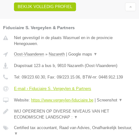
BEKIJK VOLLEDIG PROFIEL
Fiduciaire S. Vergeylen & Partners
Niet gevestigd in de plaats Wasmuel en in de provincie
Henegouwen.
Oost-Vlaanderen
»
Nazareth
|
Google maps
▼
Drapstraat 123 a bus b
,
9810
Nazareth
(
Oost-Vlaanderen
)
Tel:
09/223.60.30
, Fax:
09/223.15.06
, BTW-nr:
0448.912.139
E-mail › Fiduciaire S. Vergeylen & Partners
Website:
https://www.vergeylen-fiduciaire.be
|
Screenshot
▼
WIJ OPEREREN OP DIVERSE NIVEAUS VAN HET
ECONOMISCHE LANDSCHAP :
▼
Certified tax accountant, Raad van Advies, Onafhankelijk bestuur,
▼