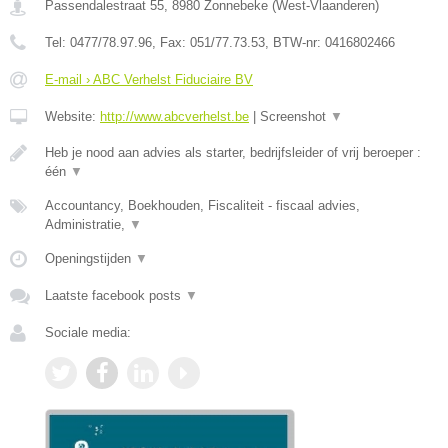
Passendalestraat 55
,
8980
Zonnebeke
(
West-Vlaanderen
)
Tel:
0477/78.97.96
, Fax:
051/77.73.53
, BTW-nr:
0416802466
E-mail › ABC Verhelst Fiduciaire BV
Website:
http://www.abcverhelst.be
|
Screenshot
▼
Heb je nood aan advies als starter, bedrijfsleider of vrij beroeper :
één
▼
Accountancy, Boekhouden, Fiscaliteit - fiscaal advies,
Administratie,
▼
Openingstijden
▼
Laatste facebook posts
▼
Sociale media: