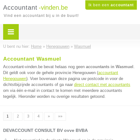
Ik ben een
accountant
Accountant
-vinden.be
Vind een accountant bij u in de buurt!
U bent nu hier:
Home
»
Henegouwen
»
Wasmuel
Accountant Wasmuel
Accountant-vinden.be bevat helaas nog geen
accountants in Wasmuel
.
Dit geldt ook voor de gehele provincie Henegouwen (
accountant
Henegouwen
). Voer bovenaan deze pagina uw postcode in voor de
dichtstbijzijnde accountants of ga naar
direct contact met accountants
om via één e-mail in contact te komen met meerdere accountants
tegelijk. Hieronder worden nu overige resultaten getoond.
1
2
3
4
»
»»
DEVACCOUNT CONSULT BV ovve BVBA