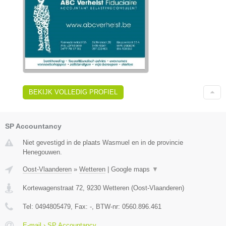
BEKIJK VOLLEDIG PROFIEL
SP Accountancy
Niet gevestigd in de plaats Wasmuel en in de provincie
Henegouwen.
Oost-Vlaanderen
»
Wetteren
|
Google maps
▼
Kortewagenstraat 72
,
9230
Wetteren
(
Oost-Vlaanderen
)
Tel:
0494805479
, Fax:
-
, BTW-nr:
0560.896.461
E-mail › SP Accountancy