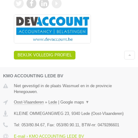
BEKIJK VOLLEDIG PROFIEL
KMO ACCOUNTING LEDE BV
Niet gevestigd in de plaats Wasmuel en in de provincie
Henegouwen.
Oost-Vlaanderen
»
Lede
|
Google maps
▼
KLEINE OMMEGANGWEG 23
,
9340
Lede
(
Oost-Vlaanderen
)
Tel:
053/80.84.67
, Fax:
053/80.90.11
, BTW-nr:
0479286601
E-mail › KMO ACCOUNTING LEDE BV