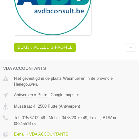
BEKIJK VOLLEDIG PROFIEL
VDA ACCOUNTANTS
Niet gevestigd in de plaats Wasmuel en in de provincie
Henegouwen.
Antwerpen
»
Putte
|
Google maps
▼
Musstraat 4
,
2580
Putte
(
Antwerpen
)
Tel:
015/67.09.46 - Mobiel 0478/20.79.49
, Fax:
-
, BTW-nr:
0834551475
E-mail › VDA ACCOUNTANTS