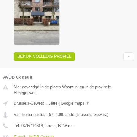
BEKIJK VOLLEDIG PROFIEL
AVDB Consult
Niet gevestigd in de plaats Wasmuel en in de provincie
Henegouwen.
Brussels-Gewest
»
Jette
|
Google maps
▼
Van Bortonnestraat 57
,
1090
Jette
(
Brussels-Gewest
)
Tel:
0495719318
, Fax:
-
, BTW-nr:
-