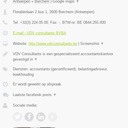
Antwerpen
»
Berchem
|
Google maps
▼
Floraliënlaan 2 bus 1
,
2600
Berchem
(
Antwerpen
)
Tel:
+32(3) 224 05 00
, Fax:
-
, BTW-nr:
BE 0844.255.930
E-mail › VDV consultants BVBA
Website:
http://www.vdvconsultants.be
|
Screenshot
▼
VDV Consultants is een gespecialiseerd accountantskantoor
gevestigd in
▼
Diensten: accountants (gecertificeerd), belastingadviseur,
boekhouding
Er wordt gewerkt op afspraak.
Laatste facebook posts
▼
Sociale media: