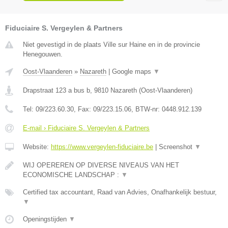
Fiduciaire S. Vergeylen & Partners
Niet gevestigd in de plaats Ville sur Haine en in de provincie
Henegouwen.
Oost-Vlaanderen
»
Nazareth
|
Google maps
▼
Drapstraat 123 a bus b
,
9810
Nazareth
(
Oost-Vlaanderen
)
Tel:
09/223.60.30
, Fax:
09/223.15.06
, BTW-nr:
0448.912.139
E-mail › Fiduciaire S. Vergeylen & Partners
Website:
https://www.vergeylen-fiduciaire.be
|
Screenshot
▼
WIJ OPEREREN OP DIVERSE NIVEAUS VAN HET
ECONOMISCHE LANDSCHAP :
▼
Certified tax accountant, Raad van Advies, Onafhankelijk bestuur,
▼
Openingstijden
▼