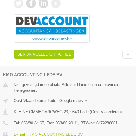
BEKIJK VOLLEDIG PROFIEL
KMO ACCOUNTING LEDE BV
Niet gevestigd in de plaats Ville sur Haine en in de provincie
Henegouwen.
Oost-Vlaanderen
»
Lede
|
Google maps
▼
KLEINE OMMEGANGWEG 23
,
9340
Lede
(
Oost-Vlaanderen
)
Tel:
053/80.84.67
, Fax:
053/80.90.11
, BTW-nr:
0479286601
E-mail › KMO ACCOUNTING LEDE BV