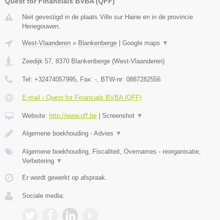
Quest for Financials BVBA (QFF)
Niet gevestigd in de plaats Ville sur Haine en in de provincie
Henegouwen.
West-Vlaanderen
»
Blankenberge
|
Google maps
▼
Zeedijk 57
,
8370
Blankenberge
(
West-Vlaanderen
)
Tel:
+32474057995
, Fax:
-
, BTW-nr:
0887282556
E-mail › Quest for Financials BVBA (QFF)
Website:
http://www.qff.be
|
Screenshot
▼
Algemene boekhouding - Advies
▼
Algemene boekhouding, Fiscaliteit, Overnames - reorganisatie,
Verbetering
▼
Er wordt gewerkt op afspraak.
Sociale media: