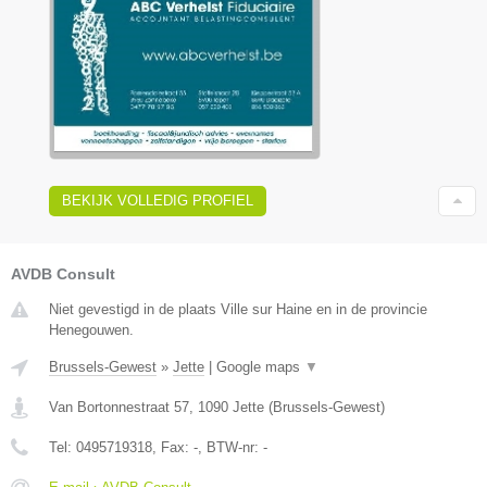
BEKIJK VOLLEDIG PROFIEL
AVDB Consult
Niet gevestigd in de plaats Ville sur Haine en in de provincie
Henegouwen.
Brussels-Gewest
»
Jette
|
Google maps
▼
Van Bortonnestraat 57
,
1090
Jette
(
Brussels-Gewest
)
Tel:
0495719318
, Fax:
-
, BTW-nr:
-