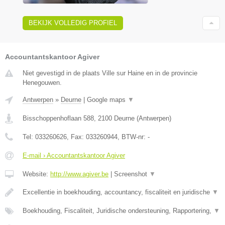
BEKIJK VOLLEDIG PROFIEL
Accountantskantoor Agiver
Niet gevestigd in de plaats Ville sur Haine en in de provincie
Henegouwen.
Antwerpen
»
Deurne
|
Google maps
▼
Bisschoppenhoflaan 588
,
2100
Deurne
(
Antwerpen
)
Tel:
033260626
, Fax:
033260944
, BTW-nr:
-
E-mail › Accountantskantoor Agiver
Website:
http://www.agiver.be
|
Screenshot
▼
Excellentie in boekhouding, accountancy, fiscaliteit en juridische
▼
Boekhouding, Fiscaliteit, Juridische ondersteuning, Rapportering,
▼