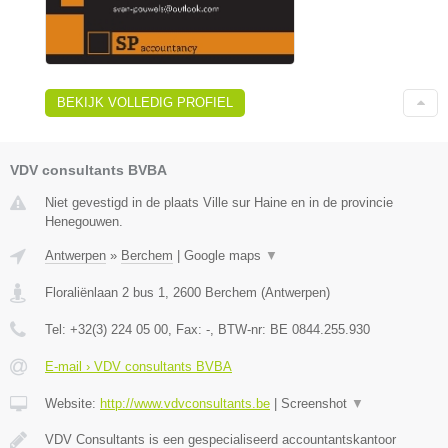
BEKIJK VOLLEDIG PROFIEL
VDV consultants BVBA
Niet gevestigd in de plaats Ville sur Haine en in de provincie
Henegouwen.
Antwerpen
»
Berchem
|
Google maps
▼
Floraliënlaan 2 bus 1
,
2600
Berchem
(
Antwerpen
)
Tel:
+32(3) 224 05 00
, Fax:
-
, BTW-nr:
BE 0844.255.930
E-mail › VDV consultants BVBA
Website:
http://www.vdvconsultants.be
|
Screenshot
▼
VDV Consultants is een gespecialiseerd accountantskantoor