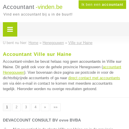
Ik ben een
accountant
Accountant
-vinden.be
Vind een accountant bij u in de buurt!
U bent nu hier:
Home
»
Henegouwen
»
Ville sur Haine
Accountant Ville sur Haine
Accountant-vinden.be bevat helaas nog geen
accountants in Ville sur
Haine
. Dit geldt ook voor de gehele provincie Henegouwen (
accountant
Henegouwen
). Voer bovenaan deze pagina uw postcode in voor de
dichtstbijzijnde accountants of ga naar
direct contact met accountants
om via één e-mail in contact te komen met meerdere accountants
tegelijk. Hieronder worden nu overige resultaten getoond.
1
2
3
4
»
»»
DEVACCOUNT CONSULT BV ovve BVBA