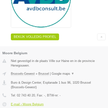
BEKIJK VOLLEDIG PROFIEL
Moore Belgium
Niet gevestigd in de plaats Ville sur Haine en in de provincie
Henegouwen.
Brussels-Gewest
»
Brussel
|
Google maps
▼
Buro & Design Center, Esplanade 1 bus 96
,
1020
Brussel
(
Brussels-Gewest
)
Tel:
02 743 40 20
, Fax:
-
, BTW-nr:
-
E-mail › Moore Belgium