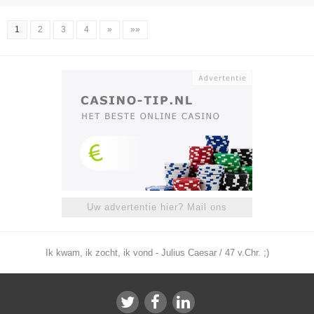
1
2
3
4
»
»»
Uw advertentie hier? Mail ons
Ik kwam, ik zocht, ik vond - Julius Caesar / 47 v.Chr. ;)