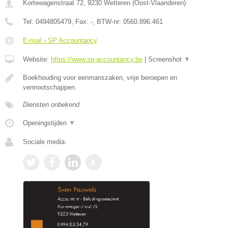
Kortewagenstraat 72
,
9230
Wetteren
(
Oost-Vlaanderen
)
Tel:
0494805479
, Fax:
-
, BTW-nr:
0560.896.461
E-mail › SP Accountancy
Website:
https://www.sp-accountancy.be
|
Screenshot
▼
Boekhouding voor eenmanszaken, vrije beroepen en
vennootschappen.
Diensten onbekend
Openingstijden
▼
Sociale media: