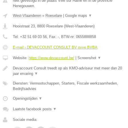
Niet gevestigd in de plaats Ville sur Haine en in de provincie
Henegouwen.
West-Vlaanderen
»
Roeselare
|
Google maps
▼
Hooistraat 23
,
8800
Roeselare
(
West-Vlaanderen
)
Tel:
+32 51 69 03 56
, Fax:
-
, BTW-nr:
0655888858
E-mail › DEVACCOUNT CONSULT BV ovve BVBA
Website:
https://www.devaccount.be/
|
Screenshot
▼
Devaccount Consult treedt op als KMO-adviseur met meer dan 20
jaar ervaring
▼
Diensten: Vennootschappen, Starters, Fiscale werkzaamheden,
Bedrijfsadvies
Openingstijden
▼
Laatste facebook posts
▼
Sociale media: