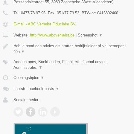
Passendalestraat 55
,
8980
Zonnebeke
(
West-Vlaanderen
)
Tel:
0477/78.97.96
, Fax:
051/77.73.53
, BTW-nr:
0416802466
E-mail › ABC Verhelst Fiduciaire BV
Website:
http://www.abcverhelst.be
|
Screenshot
▼
Heb je nood aan advies als starter, bedrijfsleider of vrij beroeper :
één
▼
Accountancy, Boekhouden, Fiscaliteit - fiscaal advies,
Administratie,
▼
Openingstijden
▼
Laatste facebook posts
▼
Sociale media: