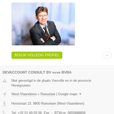
BEKIJK VOLLEDIG PROFIEL
DEVACCOUNT CONSULT BV ovve BVBA
Niet gevestigd in de plaats Viesville en in de provincie
Henegouwen.
West-Vlaanderen
»
Roeselare
|
Google maps
▼
Hooistraat 23
,
8800
Roeselare
(
West-Vlaanderen
)
Tel:
+32 51 69 03 56
, Fax:
-
, BTW-nr:
0655888858