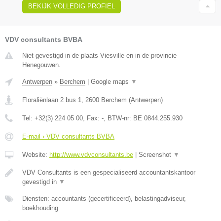
BEKIJK VOLLEDIG PROFIEL
VDV consultants BVBA
Niet gevestigd in de plaats Viesville en in de provincie
Henegouwen.
Antwerpen
»
Berchem
|
Google maps
▼
Floraliënlaan 2 bus 1
,
2600
Berchem
(
Antwerpen
)
Tel:
+32(3) 224 05 00
, Fax:
-
, BTW-nr:
BE 0844.255.930
E-mail › VDV consultants BVBA
Website:
http://www.vdvconsultants.be
|
Screenshot
▼
VDV Consultants is een gespecialiseerd accountantskantoor
gevestigd in
▼
Diensten: accountants (gecertificeerd), belastingadviseur,
boekhouding