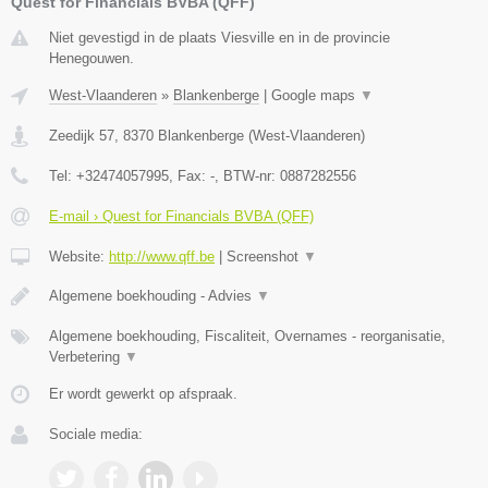
Quest for Financials BVBA (QFF)
Niet gevestigd in de plaats Viesville en in de provincie
Henegouwen.
West-Vlaanderen
»
Blankenberge
|
Google maps
▼
Zeedijk 57
,
8370
Blankenberge
(
West-Vlaanderen
)
Tel:
+32474057995
, Fax:
-
, BTW-nr:
0887282556
E-mail › Quest for Financials BVBA (QFF)
Website:
http://www.qff.be
|
Screenshot
▼
Algemene boekhouding - Advies
▼
Algemene boekhouding, Fiscaliteit, Overnames - reorganisatie,
Verbetering
▼
Er wordt gewerkt op afspraak.
Sociale media: