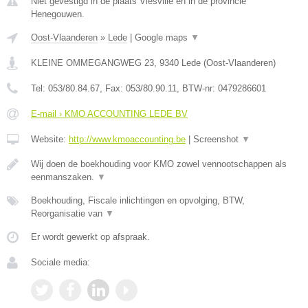
Niet gevestigd in de plaats Viesville en in de provincie
Henegouwen.
Oost-Vlaanderen
»
Lede
|
Google maps
▼
KLEINE OMMEGANGWEG 23
,
9340
Lede
(
Oost-Vlaanderen
)
Tel:
053/80.84.67
, Fax:
053/80.90.11
, BTW-nr:
0479286601
E-mail › KMO ACCOUNTING LEDE BV
Website:
http://www.kmoaccounting.be
|
Screenshot
▼
Wij doen de boekhouding voor KMO zowel vennootschappen als
eenmanszaken.
▼
Boekhouding, Fiscale inlichtingen en opvolging, BTW,
Reorganisatie van
▼
Er wordt gewerkt op afspraak.
Sociale media: