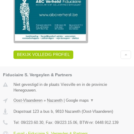
BEKIJK VOLLEDIG PROFIEL
Fiduciaire S. Vergeylen & Partners
Niet gevestigd in de plaats Viesville en in de provincie
Henegouwen.
Oost-Vlaanderen
»
Nazareth
|
Google maps
▼
Drapstraat 123 a bus b
,
9810
Nazareth
(
Oost-Vlaanderen
)
Tel:
09/223.60.30
, Fax:
09/223.15.06
, BTW-nr:
0448.912.139
E-mail › Fiduciaire S. Vergeylen & Partners