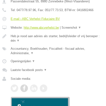
Passendalestraat 55
,
8980
Zonnebeke
(
West-Vlaanderen
)
Tel:
0477/78.97.96
, Fax:
051/77.73.53
, BTW-nr:
0416802466
E-mail › ABC Verhelst Fiduciaire BV
Website:
http://www.abcverhelst.be
|
Screenshot
▼
Heb je nood aan advies als starter, bedrijfsleider of vrij beroeper :
één
▼
Accountancy, Boekhouden, Fiscaliteit - fiscaal advies,
Administratie,
▼
Openingstijden
▼
Laatste facebook posts
▼
Sociale media: