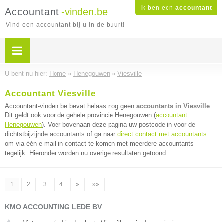
Ik ben een
accountant
Accountant
-vinden.be
Vind een accountant bij u in de buurt!
U bent nu hier:
Home
»
Henegouwen
»
Viesville
Accountant Viesville
Accountant-vinden.be bevat helaas nog geen
accountants in Viesville
.
Dit geldt ook voor de gehele provincie Henegouwen (
accountant
Henegouwen
). Voer bovenaan deze pagina uw postcode in voor de
dichtstbijzijnde accountants of ga naar
direct contact met accountants
om via één e-mail in contact te komen met meerdere accountants
tegelijk. Hieronder worden nu overige resultaten getoond.
1
2
3
4
»
»»
KMO ACCOUNTING LEDE BV