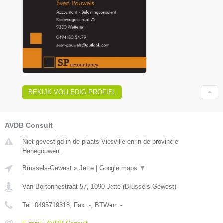
BEKIJK VOLLEDIG PROFIEL
AVDB Consult
Niet gevestigd in de plaats Viesville en in de provincie
Henegouwen.
Brussels-Gewest
»
Jette
|
Google maps
▼
Van Bortonnestraat 57
,
1090
Jette
(
Brussels-Gewest
)
Tel:
0495719318
, Fax:
-
, BTW-nr:
-