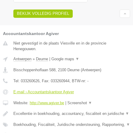
BEKIJK VOLLEDIG PROFIEL
Accountantskantoor Agiver
Niet gevestigd in de plaats Viesville en in de provincie
Henegouwen.
Antwerpen
»
Deurne
|
Google maps
▼
Bisschoppenhoflaan 588
,
2100
Deurne
(
Antwerpen
)
Tel:
033260626
, Fax:
033260944
, BTW-nr:
-
E-mail › Accountantskantoor Agiver
Website:
http://www.agiver.be
|
Screenshot
▼
Excellentie in boekhouding, accountancy, fiscaliteit en juridische
▼
Boekhouding, Fiscaliteit, Juridische ondersteuning, Rapportering,
▼