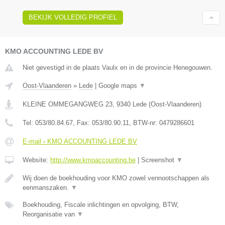
BEKIJK VOLLEDIG PROFIEL
KMO ACCOUNTING LEDE BV
Niet gevestigd in de plaats Vaulx en in de provincie Henegouwen.
Oost-Vlaanderen
»
Lede
|
Google maps
▼
KLEINE OMMEGANGWEG 23
,
9340
Lede
(
Oost-Vlaanderen
)
Tel:
053/80.84.67
, Fax:
053/80.90.11
, BTW-nr:
0479286601
E-mail › KMO ACCOUNTING LEDE BV
Website:
http://www.kmoaccounting.be
|
Screenshot
▼
Wij doen de boekhouding voor KMO zowel vennootschappen als
eenmanszaken.
▼
Boekhouding, Fiscale inlichtingen en opvolging, BTW,
Reorganisatie van
▼