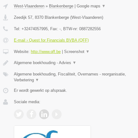
West-Vlaanderen
»
Blankenberge
|
Google maps
▼
Zeedijk 57
,
8370
Blankenberge
(
West-Vlaanderen
)
Tel:
+32474057995
, Fax:
-
, BTW-nr:
0887282556
E-mail › Quest for Financials BVBA (QFF)
Website:
http://www.qff.be
|
Screenshot
▼
Algemene boekhouding - Advies
▼
Algemene boekhouding, Fiscaliteit, Overnames - reorganisatie,
Verbetering
▼
Er wordt gewerkt op afspraak.
Sociale media: