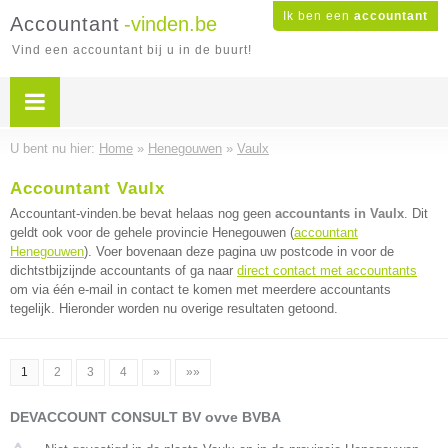
Ik ben een
accountant
Accountant
-vinden.be
Vind een accountant bij u in de buurt!
U bent nu hier:
Home
»
Henegouwen
»
Vaulx
Accountant Vaulx
Accountant-vinden.be bevat helaas nog geen
accountants in Vaulx
. Dit
geldt ook voor de gehele provincie Henegouwen (
accountant
Henegouwen
). Voer bovenaan deze pagina uw postcode in voor de
dichtstbijzijnde accountants of ga naar
direct contact met accountants
om via één e-mail in contact te komen met meerdere accountants
tegelijk. Hieronder worden nu overige resultaten getoond.
1
2
3
4
»
»»
DEVACCOUNT CONSULT BV ovve BVBA