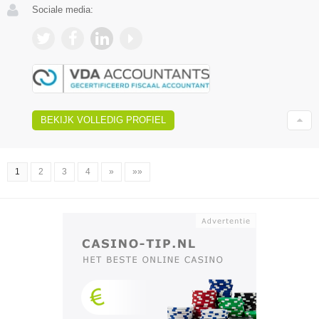
Sociale media:
BEKIJK VOLLEDIG PROFIEL
1
2
3
4
»
»»