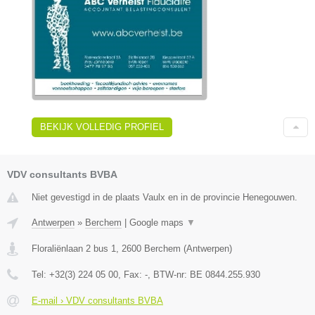
BEKIJK VOLLEDIG PROFIEL
VDV consultants BVBA
Niet gevestigd in de plaats Vaulx en in de provincie Henegouwen.
Antwerpen
»
Berchem
|
Google maps
▼
Floraliënlaan 2 bus 1
,
2600
Berchem
(
Antwerpen
)
Tel:
+32(3) 224 05 00
, Fax:
-
, BTW-nr:
BE 0844.255.930
E-mail › VDV consultants BVBA