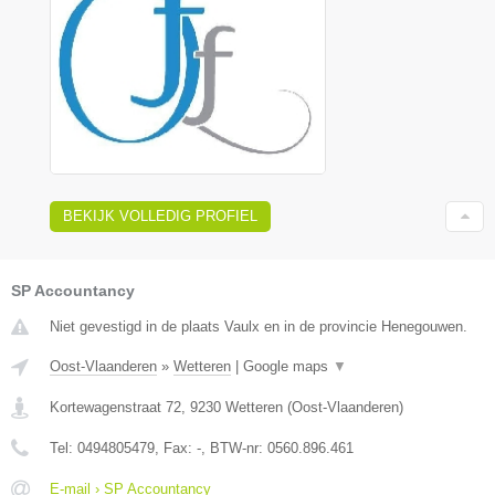
BEKIJK VOLLEDIG PROFIEL
SP Accountancy
Niet gevestigd in de plaats Vaulx en in de provincie Henegouwen.
Oost-Vlaanderen
»
Wetteren
|
Google maps
▼
Kortewagenstraat 72
,
9230
Wetteren
(
Oost-Vlaanderen
)
Tel:
0494805479
, Fax:
-
, BTW-nr:
0560.896.461
E-mail › SP Accountancy