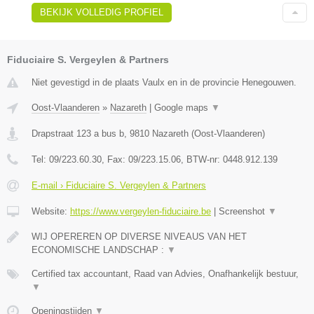
BEKIJK VOLLEDIG PROFIEL
Fiduciaire S. Vergeylen & Partners
Niet gevestigd in de plaats Vaulx en in de provincie Henegouwen.
Oost-Vlaanderen
»
Nazareth
|
Google maps
▼
Drapstraat 123 a bus b
,
9810
Nazareth
(
Oost-Vlaanderen
)
Tel:
09/223.60.30
, Fax:
09/223.15.06
, BTW-nr:
0448.912.139
E-mail › Fiduciaire S. Vergeylen & Partners
Website:
https://www.vergeylen-fiduciaire.be
|
Screenshot
▼
WIJ OPEREREN OP DIVERSE NIVEAUS VAN HET
ECONOMISCHE LANDSCHAP :
▼
Certified tax accountant, Raad van Advies, Onafhankelijk bestuur,
▼
Openingstijden
▼