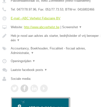
Passendalestraat 55
,
8980
Zonnebeke
(
West-Vlaanderen
)
Tel:
0477/78.97.96
, Fax:
051/77.73.53
, BTW-nr:
0416802466
E-mail › ABC Verhelst Fiduciaire BV
Website:
http://www.abcverhelst.be
|
Screenshot
▼
Heb je nood aan advies als starter, bedrijfsleider of vrij beroeper :
één
▼
Accountancy, Boekhouden, Fiscaliteit - fiscaal advies,
Administratie,
▼
Openingstijden
▼
Laatste facebook posts
▼
Sociale media: