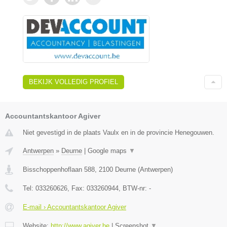
BEKIJK VOLLEDIG PROFIEL
Accountantskantoor Agiver
Niet gevestigd in de plaats Vaulx en in de provincie Henegouwen.
Antwerpen
»
Deurne
|
Google maps
▼
Bisschoppenhoflaan 588
,
2100
Deurne
(
Antwerpen
)
Tel:
033260626
, Fax:
033260944
, BTW-nr:
-
E-mail › Accountantskantoor Agiver
Website:
http://www.agiver.be
|
Screenshot
▼