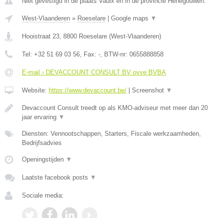
Niet gevestigd in de plaats Vaulx en in de provincie Henegouwen.
West-Vlaanderen
»
Roeselare
|
Google maps
▼
Hooistraat 23
,
8800
Roeselare
(
West-Vlaanderen
)
Tel:
+32 51 69 03 56
, Fax:
-
, BTW-nr:
0655888858
E-mail › DEVACCOUNT CONSULT BV ovve BVBA
Website:
https://www.devaccount.be/
|
Screenshot
▼
Devaccount Consult treedt op als KMO-adviseur met meer dan 20
jaar ervaring
▼
Diensten: Vennootschappen, Starters, Fiscale werkzaamheden,
Bedrijfsadvies
Openingstijden
▼
Laatste facebook posts
▼
Sociale media: