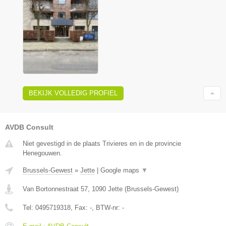
BEKIJK VOLLEDIG PROFIEL
AVDB Consult
Niet gevestigd in de plaats Trivieres en in de provincie
Henegouwen.
Brussels-Gewest
»
Jette
|
Google maps
▼
Van Bortonnestraat 57
,
1090
Jette
(
Brussels-Gewest
)
Tel:
0495719318
, Fax:
-
, BTW-nr:
-