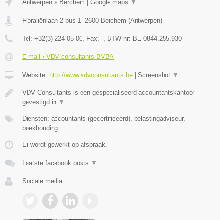
Antwerpen
»
Berchem
|
Google maps
▼
Floraliënlaan 2 bus 1
,
2600
Berchem
(
Antwerpen
)
Tel:
+32(3) 224 05 00
, Fax:
-
, BTW-nr:
BE 0844.255.930
E-mail › VDV consultants BVBA
Website:
http://www.vdvconsultants.be
|
Screenshot
▼
VDV Consultants is een gespecialiseerd accountantskantoor
gevestigd in
▼
Diensten: accountants (gecertificeerd), belastingadviseur,
boekhouding
Er wordt gewerkt op afspraak.
Laatste facebook posts
▼
Sociale media: