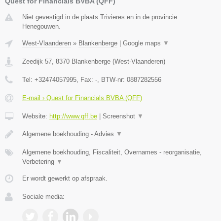
Quest for Financials BVBA (QFF)
Niet gevestigd in de plaats Trivieres en in de provincie
Henegouwen.
West-Vlaanderen
»
Blankenberge
|
Google maps
▼
Zeedijk 57
,
8370
Blankenberge
(
West-Vlaanderen
)
Tel:
+32474057995
, Fax:
-
, BTW-nr:
0887282556
E-mail › Quest for Financials BVBA (QFF)
Website:
http://www.qff.be
|
Screenshot
▼
Algemene boekhouding - Advies
▼
Algemene boekhouding, Fiscaliteit, Overnames - reorganisatie,
Verbetering
▼
Er wordt gewerkt op afspraak.
Sociale media: