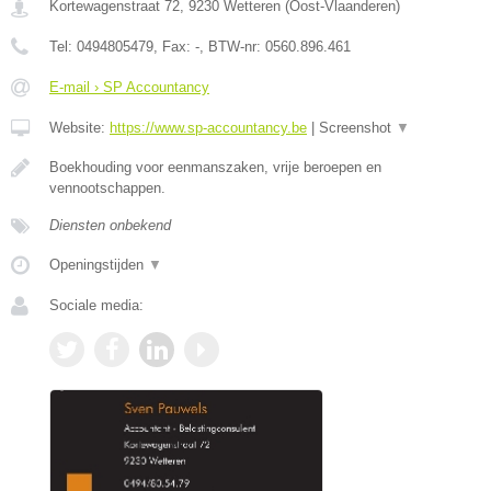
Kortewagenstraat 72
,
9230
Wetteren
(
Oost-Vlaanderen
)
Tel:
0494805479
, Fax:
-
, BTW-nr:
0560.896.461
E-mail › SP Accountancy
Website:
https://www.sp-accountancy.be
|
Screenshot
▼
Boekhouding voor eenmanszaken, vrije beroepen en
vennootschappen.
Diensten onbekend
Openingstijden
▼
Sociale media: