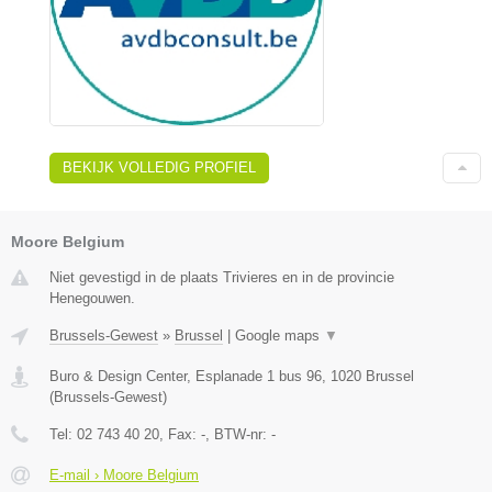
BEKIJK VOLLEDIG PROFIEL
Moore Belgium
Niet gevestigd in de plaats Trivieres en in de provincie
Henegouwen.
Brussels-Gewest
»
Brussel
|
Google maps
▼
Buro & Design Center, Esplanade 1 bus 96
,
1020
Brussel
(
Brussels-Gewest
)
Tel:
02 743 40 20
, Fax:
-
, BTW-nr:
-
E-mail › Moore Belgium