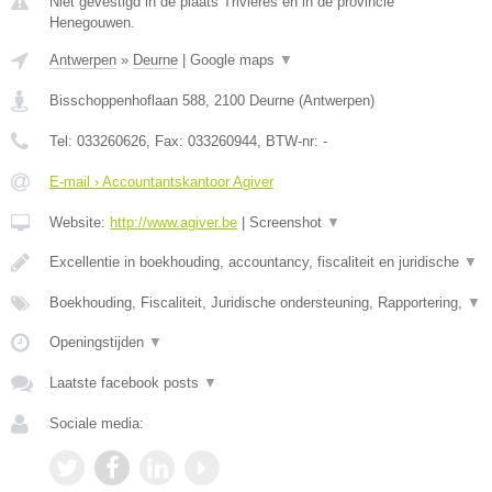
Niet gevestigd in de plaats Trivieres en in de provincie
Henegouwen.
Antwerpen
»
Deurne
|
Google maps
▼
Bisschoppenhoflaan 588
,
2100
Deurne
(
Antwerpen
)
Tel:
033260626
, Fax:
033260944
, BTW-nr:
-
E-mail › Accountantskantoor Agiver
Website:
http://www.agiver.be
|
Screenshot
▼
Excellentie in boekhouding, accountancy, fiscaliteit en juridische
▼
Boekhouding, Fiscaliteit, Juridische ondersteuning, Rapportering,
▼
Openingstijden
▼
Laatste facebook posts
▼
Sociale media: