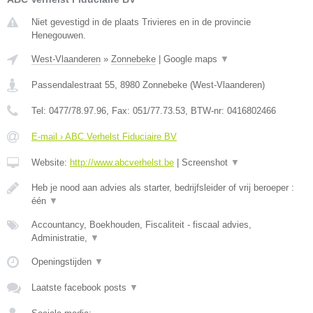
Niet gevestigd in de plaats Trivieres en in de provincie
Henegouwen.
West-Vlaanderen
»
Zonnebeke
|
Google maps
▼
Passendalestraat 55
,
8980
Zonnebeke
(
West-Vlaanderen
)
Tel:
0477/78.97.96
, Fax:
051/77.73.53
, BTW-nr:
0416802466
E-mail › ABC Verhelst Fiduciaire BV
Website:
http://www.abcverhelst.be
|
Screenshot
▼
Heb je nood aan advies als starter, bedrijfsleider of vrij beroeper :
één
▼
Accountancy, Boekhouden, Fiscaliteit - fiscaal advies,
Administratie,
▼
Openingstijden
▼
Laatste facebook posts
▼