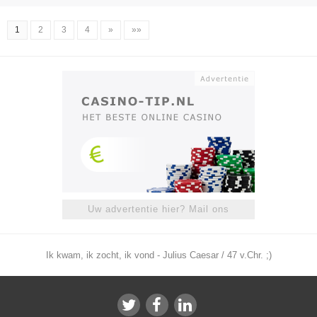
1
2
3
4
»
»»
Uw advertentie hier? Mail ons
Ik kwam, ik zocht, ik vond - Julius Caesar / 47 v.Chr. ;)