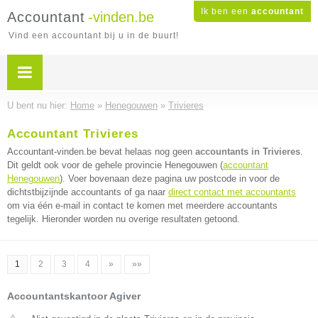
Ik ben een
accountant
Accountant
-vinden.be
Vind een accountant bij u in de buurt!
U bent nu hier:
Home
»
Henegouwen
»
Trivieres
Accountant Trivieres
Accountant-vinden.be bevat helaas nog geen
accountants in Trivieres
.
Dit geldt ook voor de gehele provincie Henegouwen (
accountant
Henegouwen
). Voer bovenaan deze pagina uw postcode in voor de
dichtstbijzijnde accountants of ga naar
direct contact met accountants
om via één e-mail in contact te komen met meerdere accountants
tegelijk. Hieronder worden nu overige resultaten getoond.
1
2
3
4
»
»»
Accountantskantoor Agiver