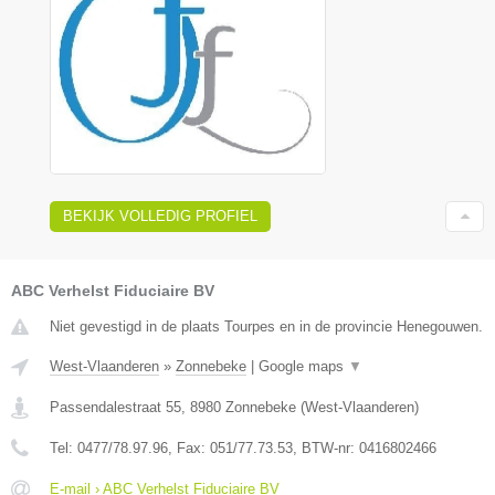
BEKIJK VOLLEDIG PROFIEL
ABC Verhelst Fiduciaire BV
Niet gevestigd in de plaats Tourpes en in de provincie Henegouwen.
West-Vlaanderen
»
Zonnebeke
|
Google maps
▼
Passendalestraat 55
,
8980
Zonnebeke
(
West-Vlaanderen
)
Tel:
0477/78.97.96
, Fax:
051/77.73.53
, BTW-nr:
0416802466
E-mail › ABC Verhelst Fiduciaire BV