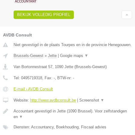
BEKIJK VOLLEDIG PROFIEL
AVDB Consult
Niet gevestigd in de plaats Tourpes en in de provincie Henegouwen.
Brussels-Gewest
»
Jette
|
Google maps
▼
Van Bortonnestraat 57
,
1090
Jette
(
Brussels-Gewest
)
Tel:
0495719318
, Fax:
-
, BTW-nr:
-
E-mail › AVDB Consult
Website:
http://www.avdbconsult.be
|
Screenshot
▼
Accountant gevestigd in Jette (1090 Brussel). Voor zelfstandigen
en
▼
Diensten: Accountancy, Boekhouding, Fiscaal advies