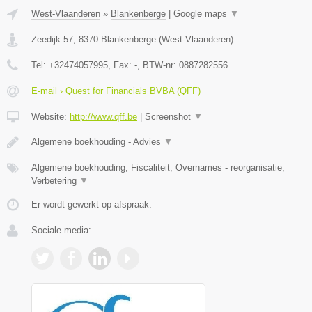
West-Vlaanderen
»
Blankenberge
|
Google maps
▼
Zeedijk 57
,
8370
Blankenberge
(
West-Vlaanderen
)
Tel:
+32474057995
, Fax:
-
, BTW-nr:
0887282556
E-mail › Quest for Financials BVBA (QFF)
Website:
http://www.qff.be
|
Screenshot
▼
Algemene boekhouding - Advies
▼
Algemene boekhouding, Fiscaliteit, Overnames - reorganisatie,
Verbetering
▼
Er wordt gewerkt op afspraak.
Sociale media: