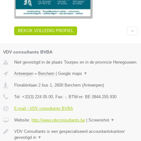
BEKIJK VOLLEDIG PROFIEL
VDV consultants BVBA
Niet gevestigd in de plaats Tourpes en in de provincie Henegouwen.
Antwerpen
»
Berchem
|
Google maps
▼
Floraliënlaan 2 bus 1
,
2600
Berchem
(
Antwerpen
)
Tel:
+32(3) 224 05 00
, Fax:
-
, BTW-nr:
BE 0844.255.930
E-mail › VDV consultants BVBA
Website:
http://www.vdvconsultants.be
|
Screenshot
▼
VDV Consultants is een gespecialiseerd accountantskantoor
gevestigd in
▼