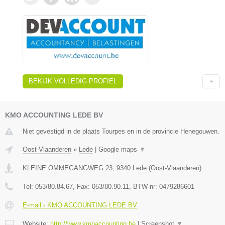
BEKIJK VOLLEDIG PROFIEL
KMO ACCOUNTING LEDE BV
Niet gevestigd in de plaats Tourpes en in de provincie Henegouwen.
Oost-Vlaanderen
»
Lede
|
Google maps
▼
KLEINE OMMEGANGWEG 23
,
9340
Lede
(
Oost-Vlaanderen
)
Tel:
053/80.84.67
, Fax:
053/80.90.11
, BTW-nr:
0479286601
E-mail › KMO ACCOUNTING LEDE BV
Website:
http://www.kmoaccounting.be
|
Screenshot
▼