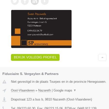
BEKIJK VOLLEDIG PROFIEL
Fiduciaire S. Vergeylen & Partners
Niet gevestigd in de plaats Tourpes en in de provincie Henegouwen.
Oost-Vlaanderen
»
Nazareth
|
Google maps
▼
Drapstraat 123 a bus b
,
9810
Nazareth
(
Oost-Vlaanderen
)
Tel:
09/223.60.30
, Fax:
09/223.15.06
, BTW-nr:
0448.912.139