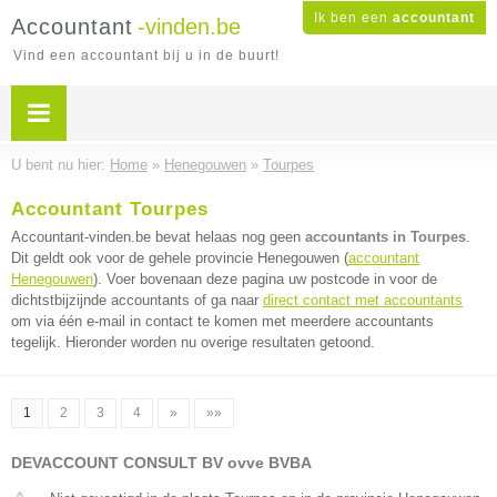
Ik ben een
accountant
Accountant
-vinden.be
Vind een accountant bij u in de buurt!
U bent nu hier:
Home
»
Henegouwen
»
Tourpes
Accountant Tourpes
Accountant-vinden.be bevat helaas nog geen
accountants in Tourpes
.
Dit geldt ook voor de gehele provincie Henegouwen (
accountant
Henegouwen
). Voer bovenaan deze pagina uw postcode in voor de
dichtstbijzijnde accountants of ga naar
direct contact met accountants
om via één e-mail in contact te komen met meerdere accountants
tegelijk. Hieronder worden nu overige resultaten getoond.
1
2
3
4
»
»»
DEVACCOUNT CONSULT BV ovve BVBA