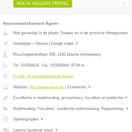
BEKIJK VOLLEDIG PROFIEL
Accountantskantoor Agiver
Niet gevestigd in de plaats Tourpes en in de provincie Henegouwen.
Antwerpen
»
Deurne
|
Google maps
▼
Bisschoppenhoflaan 588
,
2100
Deurne
(
Antwerpen
)
Tel:
033260626
, Fax:
033260944
, BTW-nr:
-
E-mail › Accountantskantoor Agiver
Website:
http://www.agiver.be
|
Screenshot
▼
Excellentie in boekhouding, accountancy, fiscaliteit en juridische
▼
Boekhouding, Fiscaliteit, Juridische ondersteuning, Rapportering,
▼
Openingstijden
▼
Laatste facebook posts
▼