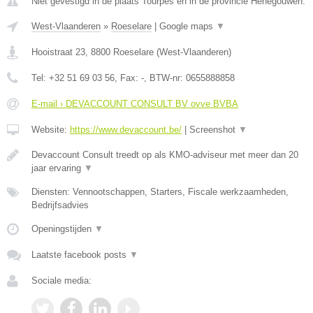
Niet gevestigd in de plaats Tourpes en in de provincie Henegouwen.
West-Vlaanderen
»
Roeselare
|
Google maps
▼
Hooistraat 23
,
8800
Roeselare
(
West-Vlaanderen
)
Tel:
+32 51 69 03 56
, Fax:
-
, BTW-nr:
0655888858
E-mail › DEVACCOUNT CONSULT BV ovve BVBA
Website:
https://www.devaccount.be/
|
Screenshot
▼
Devaccount Consult treedt op als KMO-adviseur met meer dan 20
jaar ervaring
▼
Diensten: Vennootschappen, Starters, Fiscale werkzaamheden,
Bedrijfsadvies
Openingstijden
▼
Laatste facebook posts
▼
Sociale media: