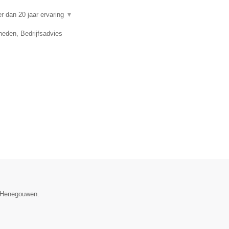
 dan 20 jaar ervaring
▼
eden, Bedrijfsadvies
e Henegouwen.