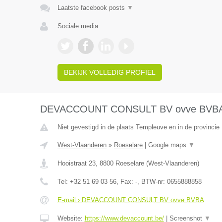
Laatste facebook posts
▼
Sociale media:
BEKIJK VOLLEDIG PROFIEL
DEVACCOUNT CONSULT BV ovve BVB
Niet gevestigd in de plaats Templeuve en in de provinci
West-Vlaanderen
»
Roeselare
|
Google maps
▼
Hooistraat 23
,
8800
Roeselare
(
West-Vlaanderen
)
Tel:
+32 51 69 03 56
, Fax:
-
, BTW-nr:
0655888858
E-mail › DEVACCOUNT CONSULT BV ovve BVBA
Website:
https://www.devaccount.be/
|
Screenshot
▼