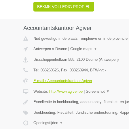
BEKIJK VOLLEDIG PROFIEL
Accountantskantoor Agiver
Niet gevestigd in de plaats Templeuve en in de provinci
Antwerpen
»
Deurne
|
Google maps
▼
Bisschoppenhoflaan 588
,
2100
Deurne
(
Antwerpen
)
Tel:
033260626
, Fax:
033260944
, BTW-nr:
-
E-mail › Accountantskantoor Agiver
Website:
http://www.agiver.be
|
Screenshot
▼
Excellentie in boekhouding, accountancy, fiscaliteit en ju
Boekhouding, Fiscaliteit, Juridische ondersteuning, Rapp
Openingstijden
▼