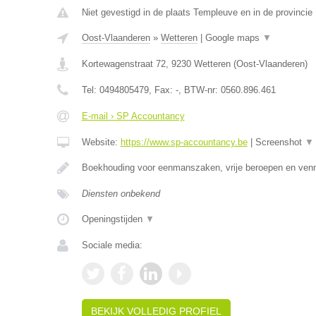
Niet gevestigd in de plaats Templeuve en in de provinci
Oost-Vlaanderen
»
Wetteren
|
Google maps
▼
Kortewagenstraat 72
,
9230
Wetteren
(
Oost-Vlaanderen
)
Tel:
0494805479
, Fax:
-
, BTW-nr:
0560.896.461
E-mail › SP Accountancy
Website:
https://www.sp-accountancy.be
|
Screenshot
▼
Boekhouding voor eenmanszaken, vrije beroepen en ven
Diensten onbekend
Openingstijden
▼
Sociale media:
BEKIJK VOLLEDIG PROFIEL