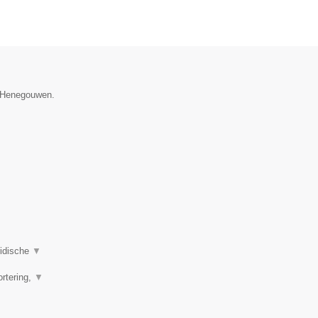
e Henegouwen.
ridische
▼
ortering,
▼