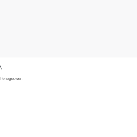
A
e Henegouwen.