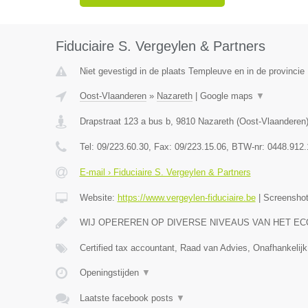
Fiduciaire S. Vergeylen & Partners
Niet gevestigd in de plaats Templeuve en in de provinci
Oost-Vlaanderen
»
Nazareth
|
Google maps
▼
Drapstraat 123 a bus b
,
9810
Nazareth
(
Oost-Vlaanderen
Tel:
09/223.60.30
, Fax:
09/223.15.06
, BTW-nr:
0448.912.
E-mail › Fiduciaire S. Vergeylen & Partners
Website:
https://www.vergeylen-fiduciaire.be
|
Screensho
WIJ OPEREREN OP DIVERSE NIVEAUS VAN HET E
Certified tax accountant, Raad van Advies, Onafhankelijk
Openingstijden
▼
Laatste facebook posts
▼