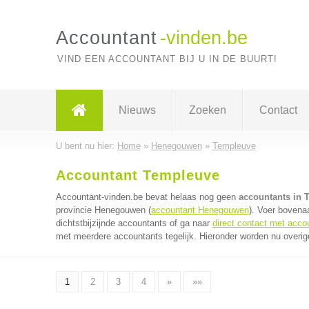
Accountant
-vinden.be
VIND EEN ACCOUNTANT BIJ U IN DE BUURT!
Nieuws
Zoeken
Contact
U bent nu hier:
Home
»
Henegouwen
»
Templeuve
Accountant Templeuve
Accountant-vinden.be bevat helaas nog geen
accountants in 
provincie Henegouwen (
accountant Henegouwen
). Voer bovena
dichtstbijzijnde accountants of ga naar
direct contact met acco
met meerdere accountants tegelijk. Hieronder worden nu overig
1
2
3
4
»
»»