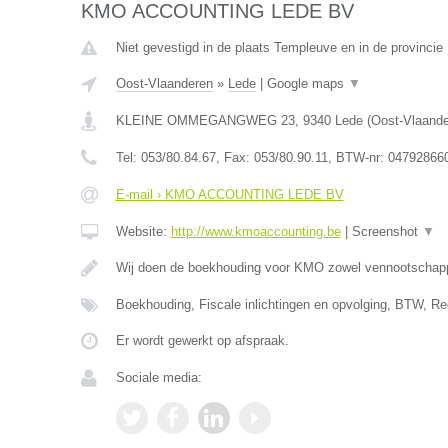
KMO ACCOUNTING LEDE BV
Niet gevestigd in de plaats Templeuve en in de provinci
Oost-Vlaanderen
»
Lede
|
Google maps
▼
KLEINE OMMEGANGWEG 23
,
9340
Lede
(
Oost-Vlaand
Tel:
053/80.84.67
, Fax:
053/80.90.11
, BTW-nr:
04792866
E-mail › KMO ACCOUNTING LEDE BV
Website:
http://www.kmoaccounting.be
|
Screenshot
▼
Wij doen de boekhouding voor KMO zowel vennootscha
Boekhouding, Fiscale inlichtingen en opvolging, BTW, Re
Er wordt gewerkt op afspraak.
Sociale media: