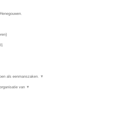
e Henegouwen.
eren
)
01
ppen als eenmanszaken.
▼
organisatie van
▼