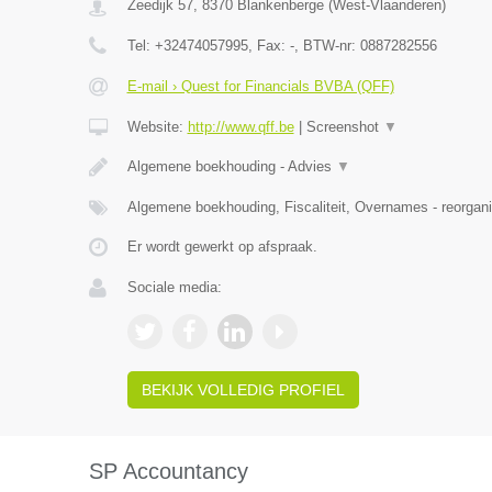
Zeedijk 57
,
8370
Blankenberge
(
West-Vlaanderen
)
Tel:
+32474057995
, Fax:
-
, BTW-nr:
0887282556
E-mail › Quest for Financials BVBA (QFF)
Website:
http://www.qff.be
|
Screenshot
▼
Algemene boekhouding - Advies
▼
Algemene boekhouding, Fiscaliteit, Overnames - reorgani
Er wordt gewerkt op afspraak.
Sociale media:
BEKIJK VOLLEDIG PROFIEL
SP Accountancy