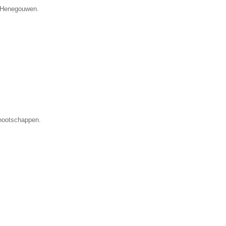
e Henegouwen.
nootschappen.