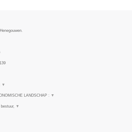
e Henegouwen.
)
139
t
▼
CONOMISCHE LANDSCHAP :
▼
 bestuur,
▼