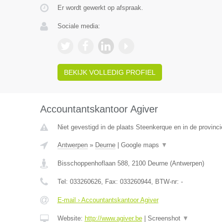
Er wordt gewerkt op afspraak.
Sociale media:
BEKIJK VOLLEDIG PROFIEL
Accountantskantoor Agiver
Niet gevestigd in de plaats Steenkerque en in de provin
Antwerpen
»
Deurne
|
Google maps
▼
Bisschoppenhoflaan 588
,
2100
Deurne
(
Antwerpen
)
Tel:
033260626
, Fax:
033260944
, BTW-nr:
-
E-mail › Accountantskantoor Agiver
Website:
http://www.agiver.be
|
Screenshot
▼