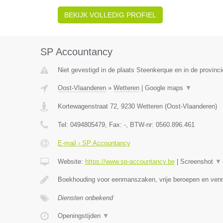
BEKIJK VOLLEDIG PROFIEL
SP Accountancy
Niet gevestigd in de plaats Steenkerque en in de provin
Oost-Vlaanderen
»
Wetteren
|
Google maps
▼
Kortewagenstraat 72
,
9230
Wetteren
(
Oost-Vlaanderen
)
Tel:
0494805479
, Fax:
-
, BTW-nr:
0560.896.461
E-mail › SP Accountancy
Website:
https://www.sp-accountancy.be
|
Screenshot
▼
Boekhouding voor eenmanszaken, vrije beroepen en ven
Diensten onbekend
Openingstijden
▼