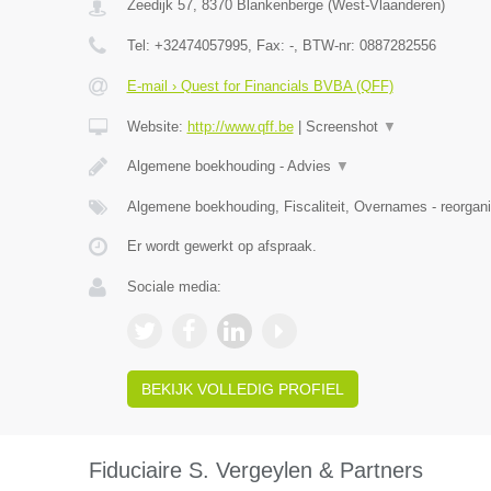
Zeedijk 57
,
8370
Blankenberge
(
West-Vlaanderen
)
Tel:
+32474057995
, Fax:
-
, BTW-nr:
0887282556
E-mail › Quest for Financials BVBA (QFF)
Website:
http://www.qff.be
|
Screenshot
▼
Algemene boekhouding - Advies
▼
Algemene boekhouding, Fiscaliteit, Overnames - reorgani
Er wordt gewerkt op afspraak.
Sociale media:
BEKIJK VOLLEDIG PROFIEL
Fiduciaire S. Vergeylen & Partners