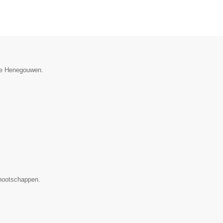
cie Henegouwen.
nootschappen.