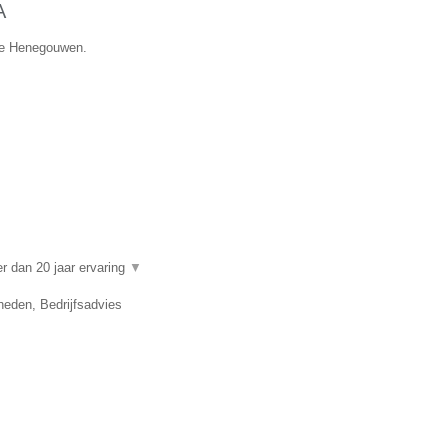
A
cie Henegouwen.
 dan 20 jaar ervaring
▼
eden, Bedrijfsadvies