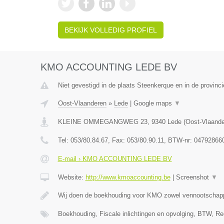
BEKIJK VOLLEDIG PROFIEL
KMO ACCOUNTING LEDE BV
Niet gevestigd in de plaats Steenkerque en in de provin
Oost-Vlaanderen
»
Lede
|
Google maps
▼
KLEINE OMMEGANGWEG 23
,
9340
Lede
(
Oost-Vlaand
Tel:
053/80.84.67
, Fax:
053/80.90.11
, BTW-nr:
04792866
E-mail › KMO ACCOUNTING LEDE BV
Website:
http://www.kmoaccounting.be
|
Screenshot
▼
Wij doen de boekhouding voor KMO zowel vennootscha
Boekhouding, Fiscale inlichtingen en opvolging, BTW, Re