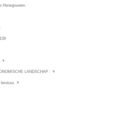
cie Henegouwen.
)
139
t
▼
CONOMISCHE LANDSCHAP :
▼
 bestuur,
▼