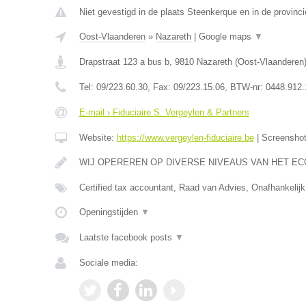
Niet gevestigd in de plaats Steenkerque en in de provin
Oost-Vlaanderen
»
Nazareth
|
Google maps
▼
Drapstraat 123 a bus b
,
9810
Nazareth
(
Oost-Vlaanderen
Tel:
09/223.60.30
, Fax:
09/223.15.06
, BTW-nr:
0448.912.
E-mail › Fiduciaire S. Vergeylen & Partners
Website:
https://www.vergeylen-fiduciaire.be
|
Screensho
WIJ OPEREREN OP DIVERSE NIVEAUS VAN HET E
Certified tax accountant, Raad van Advies, Onafhankelijk
Openingstijden
▼
Laatste facebook posts
▼
Sociale media: