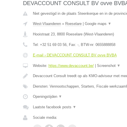
DEVACCOUNT CONSULT BV ovve BVB
Niet gevestigd in de plaats Steenkerque en in de provin
West-Vlaanderen
»
Roeselare
|
Google maps
▼
Hooistraat 23
,
8800
Roeselare
(
West-Vlaanderen
)
Tel:
+32 51 69 03 56
, Fax:
-
, BTW-nr:
0655888858
E-mail › DEVACCOUNT CONSULT BV ovve BVBA
Website:
https://www.devaccount.be/
|
Screenshot
▼
Devaccount Consult treedt op als KMO-adviseur met meer
Diensten: Vennootschappen, Starters, Fiscale werkzaamh
Openingstijden
▼
Laatste facebook posts
▼
Sociale media: