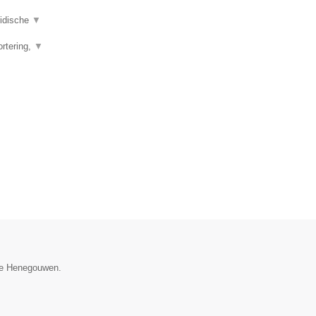
ridische
▼
ortering,
▼
cie Henegouwen.