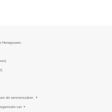
cie Henegouwen.
eren
)
01
ppen als eenmanszaken.
▼
organisatie van
▼