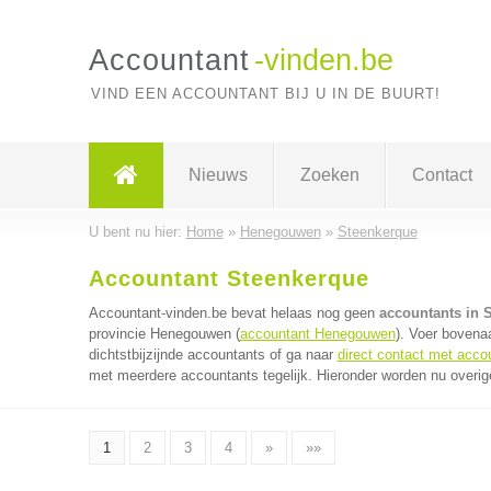
Accountant
-vinden.be
VIND EEN ACCOUNTANT BIJ U IN DE BUURT!
Nieuws
Zoeken
Contact
U bent nu hier:
Home
»
Henegouwen
»
Steenkerque
Accountant Steenkerque
Accountant-vinden.be bevat helaas nog geen
accountants in 
provincie Henegouwen (
accountant Henegouwen
). Voer bovena
dichtstbijzijnde accountants of ga naar
direct contact met acco
met meerdere accountants tegelijk. Hieronder worden nu overig
1
2
3
4
»
»»