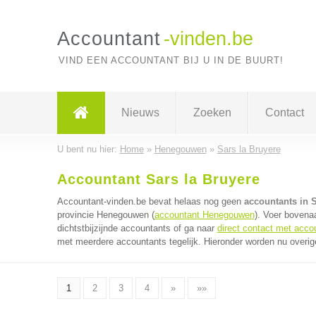
Accountant
-vinden.be
VIND EEN ACCOUNTANT BIJ U IN DE BUURT!
Nieuws
Zoeken
Contact
U bent nu hier:
Home
»
Henegouwen
»
Sars la Bruyere
Accountant Sars la Bruyere
Accountant-vinden.be bevat helaas nog geen
accountants in S
provincie Henegouwen (
accountant Henegouwen
). Voer bovena
dichtstbijzijnde accountants of ga naar
direct contact met acco
met meerdere accountants tegelijk. Hieronder worden nu overig
1
2
3
4
»
»»