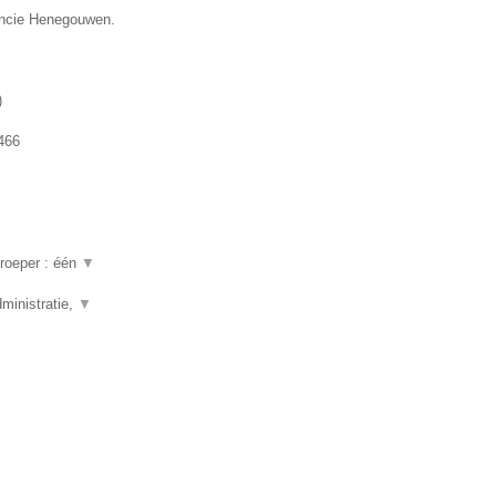
vincie Henegouwen.
)
466
beroeper : één
▼
ministratie,
▼