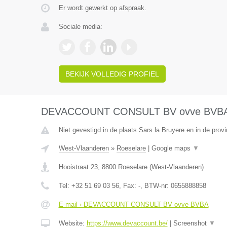
Er wordt gewerkt op afspraak.
Sociale media:
BEKIJK VOLLEDIG PROFIEL
DEVACCOUNT CONSULT BV ovve BVB
Niet gevestigd in de plaats Sars la Bruyere en in de pro
West-Vlaanderen
»
Roeselare
|
Google maps
▼
Hooistraat 23
,
8800
Roeselare
(
West-Vlaanderen
)
Tel:
+32 51 69 03 56
, Fax:
-
, BTW-nr:
0655888858
E-mail › DEVACCOUNT CONSULT BV ovve BVBA
Website:
https://www.devaccount.be/
|
Screenshot
▼