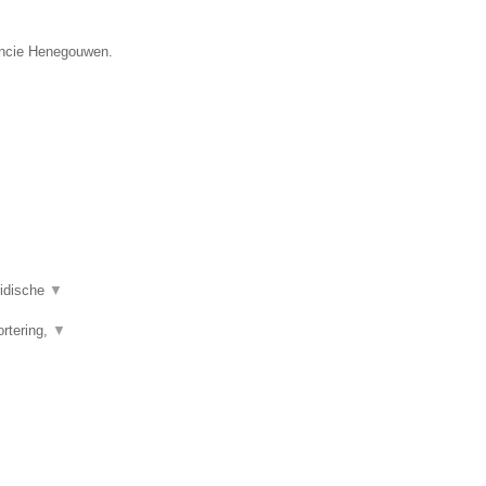
vincie Henegouwen.
ridische
▼
ortering,
▼