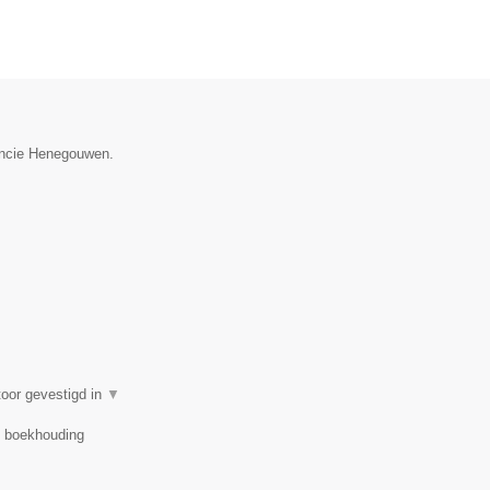
vincie Henegouwen.
oor gevestigd in
▼
r, boekhouding