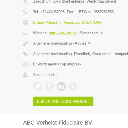
Zeedijk 57
,
8370
Blankenberge
(
West-Vlaanderen
)
Tel:
+32474057995
, Fax:
-
, BTW-nr:
0887282556
E-mail › Quest for Financials BVBA (QFF)
Website:
http://www.qff.be
|
Screenshot
▼
Algemene boekhouding - Advies
▼
Algemene boekhouding, Fiscaliteit, Overnames - reorgani
Er wordt gewerkt op afspraak.
Sociale media:
BEKIJK VOLLEDIG PROFIEL
ABC Verhelst Fiduciaire BV