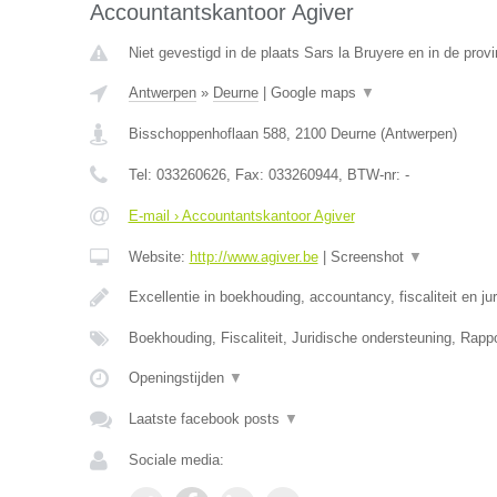
Accountantskantoor Agiver
Niet gevestigd in de plaats Sars la Bruyere en in de pro
Antwerpen
»
Deurne
|
Google maps
▼
Bisschoppenhoflaan 588
,
2100
Deurne
(
Antwerpen
)
Tel:
033260626
, Fax:
033260944
, BTW-nr:
-
E-mail › Accountantskantoor Agiver
Website:
http://www.agiver.be
|
Screenshot
▼
Excellentie in boekhouding, accountancy, fiscaliteit en ju
Boekhouding, Fiscaliteit, Juridische ondersteuning, Rapp
Openingstijden
▼
Laatste facebook posts
▼
Sociale media: