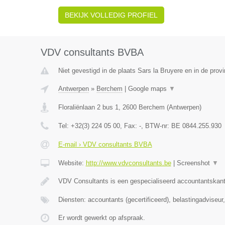
BEKIJK VOLLEDIG PROFIEL
VDV consultants BVBA
Niet gevestigd in de plaats Sars la Bruyere en in de pro
Antwerpen
»
Berchem
|
Google maps
▼
Floraliënlaan 2 bus 1
,
2600
Berchem
(
Antwerpen
)
Tel:
+32(3) 224 05 00
, Fax:
-
, BTW-nr:
BE 0844.255.930
E-mail › VDV consultants BVBA
Website:
http://www.vdvconsultants.be
|
Screenshot
▼
VDV Consultants is een gespecialiseerd accountantskant
Diensten: accountants (gecertificeerd), belastingadviseu
Er wordt gewerkt op afspraak.