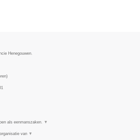
vincie Henegouwen.
eren
)
01
ppen als eenmanszaken.
▼
organisatie van
▼