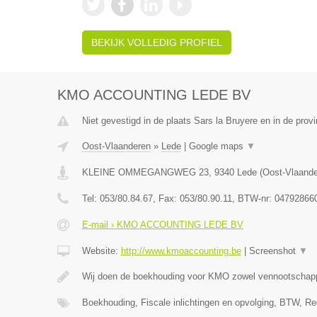
BEKIJK VOLLEDIG PROFIEL
KMO ACCOUNTING LEDE BV
Niet gevestigd in de plaats Sars la Bruyere en in de pro
Oost-Vlaanderen
»
Lede
|
Google maps
▼
KLEINE OMMEGANGWEG 23
,
9340
Lede
(
Oost-Vlaand
Tel:
053/80.84.67
, Fax:
053/80.90.11
, BTW-nr:
04792866
E-mail › KMO ACCOUNTING LEDE BV
Website:
http://www.kmoaccounting.be
|
Screenshot
▼
Wij doen de boekhouding voor KMO zowel vennootscha
Boekhouding, Fiscale inlichtingen en opvolging, BTW, Re