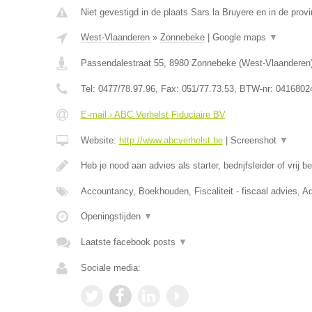
Niet gevestigd in de plaats Sars la Bruyere en in de pro
West-Vlaanderen
»
Zonnebeke
|
Google maps
▼
Passendalestraat 55
,
8980
Zonnebeke
(
West-Vlaanderen
Tel:
0477/78.97.96
, Fax:
051/77.73.53
, BTW-nr:
0416802
E-mail › ABC Verhelst Fiduciaire BV
Website:
http://www.abcverhelst.be
|
Screenshot
▼
Heb je nood aan advies als starter, bedrijfsleider of vrij 
Accountancy, Boekhouden, Fiscaliteit - fiscaal advies, Ad
Openingstijden
▼
Laatste facebook posts
▼
Sociale media: