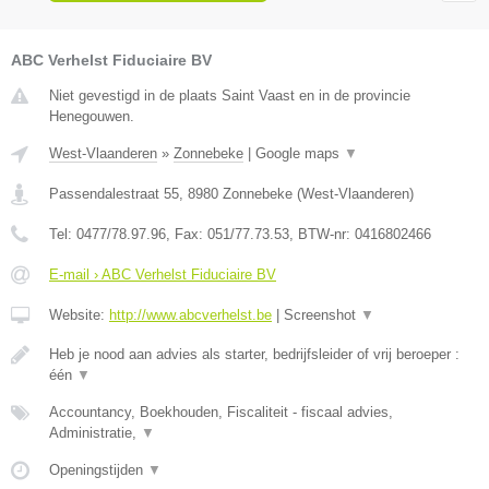
ABC Verhelst Fiduciaire BV
Niet gevestigd in de plaats Saint Vaast en in de provincie
Henegouwen.
West-Vlaanderen
»
Zonnebeke
|
Google maps
▼
Passendalestraat 55
,
8980
Zonnebeke
(
West-Vlaanderen
)
Tel:
0477/78.97.96
, Fax:
051/77.73.53
, BTW-nr:
0416802466
E-mail › ABC Verhelst Fiduciaire BV
Website:
http://www.abcverhelst.be
|
Screenshot
▼
Heb je nood aan advies als starter, bedrijfsleider of vrij beroeper :
één
▼
Accountancy, Boekhouden, Fiscaliteit - fiscaal advies,
Administratie,
▼
Openingstijden
▼