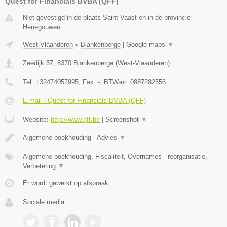
Quest for Financials BVBA (QFF)
Niet gevestigd in de plaats Saint Vaast en in de provincie
Henegouwen.
West-Vlaanderen
»
Blankenberge
|
Google maps
▼
Zeedijk 57
,
8370
Blankenberge
(
West-Vlaanderen
)
Tel:
+32474057995
, Fax:
-
, BTW-nr:
0887282556
E-mail › Quest for Financials BVBA (QFF)
Website:
http://www.qff.be
|
Screenshot
▼
Algemene boekhouding - Advies
▼
Algemene boekhouding, Fiscaliteit, Overnames - reorganisatie,
Verbetering
▼
Er wordt gewerkt op afspraak.
Sociale media: