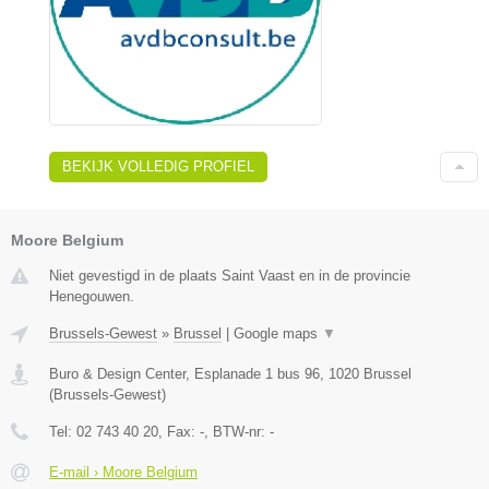
BEKIJK VOLLEDIG PROFIEL
Moore Belgium
Niet gevestigd in de plaats Saint Vaast en in de provincie
Henegouwen.
Brussels-Gewest
»
Brussel
|
Google maps
▼
Buro & Design Center, Esplanade 1 bus 96
,
1020
Brussel
(
Brussels-Gewest
)
Tel:
02 743 40 20
, Fax:
-
, BTW-nr:
-
E-mail › Moore Belgium