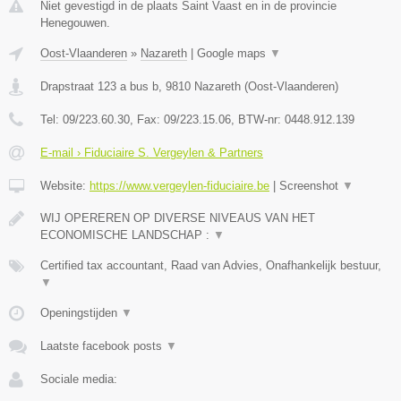
Niet gevestigd in de plaats Saint Vaast en in de provincie
Henegouwen.
Oost-Vlaanderen
»
Nazareth
|
Google maps
▼
Drapstraat 123 a bus b
,
9810
Nazareth
(
Oost-Vlaanderen
)
Tel:
09/223.60.30
, Fax:
09/223.15.06
, BTW-nr:
0448.912.139
E-mail › Fiduciaire S. Vergeylen & Partners
Website:
https://www.vergeylen-fiduciaire.be
|
Screenshot
▼
WIJ OPEREREN OP DIVERSE NIVEAUS VAN HET
ECONOMISCHE LANDSCHAP :
▼
Certified tax accountant, Raad van Advies, Onafhankelijk bestuur,
▼
Openingstijden
▼
Laatste facebook posts
▼
Sociale media: