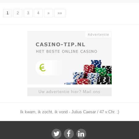
1
2
3
4
»
»»
Uw advertentie hier? Mail ons
Ik kwam, ik zocht, ik vond - Julius Caesar / 47 v.Chr. ;)