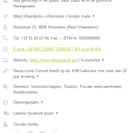
Niet gevestigd in de plaats Saint Vaast en in de provincie
Henegouwen.
West-Vlaanderen
»
Roeselare
|
Google maps
▼
Hooistraat 23
,
8800
Roeselare
(
West-Vlaanderen
)
Tel:
+32 51 69 03 56
, Fax:
-
, BTW-nr:
0655888858
E-mail › DEVACCOUNT CONSULT BV ovve BVBA
Website:
https://www.devaccount.be/
|
Screenshot
▼
Devaccount Consult treedt op als KMO-adviseur met meer dan 20
jaar ervaring
▼
Diensten: Vennootschappen, Starters, Fiscale werkzaamheden,
Bedrijfsadvies
Openingstijden
▼
Laatste facebook posts
▼
Sociale media: