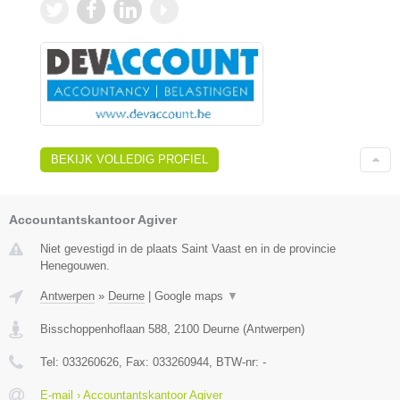
BEKIJK VOLLEDIG PROFIEL
Accountantskantoor Agiver
Niet gevestigd in de plaats Saint Vaast en in de provincie
Henegouwen.
Antwerpen
»
Deurne
|
Google maps
▼
Bisschoppenhoflaan 588
,
2100
Deurne
(
Antwerpen
)
Tel:
033260626
, Fax:
033260944
, BTW-nr:
-
E-mail › Accountantskantoor Agiver