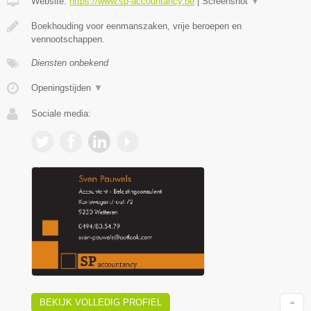
Website:
https://www.sp-accountancy.be
|
Screenshot
▼
Boekhouding voor eenmanszaken, vrije beroepen en
vennootschappen.
Diensten onbekend
Openingstijden
▼
Sociale media:
BEKIJK VOLLEDIG PROFIEL