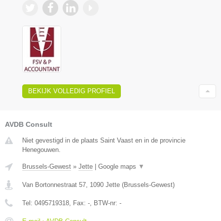
BEKIJK VOLLEDIG PROFIEL
AVDB Consult
Niet gevestigd in de plaats Saint Vaast en in de provincie
Henegouwen.
Brussels-Gewest
»
Jette
|
Google maps
▼
Van Bortonnestraat 57
,
1090
Jette
(
Brussels-Gewest
)
Tel:
0495719318
, Fax:
-
, BTW-nr:
-