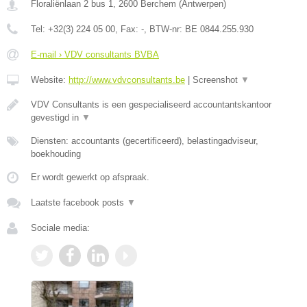
Floraliënlaan 2 bus 1
,
2600
Berchem
(
Antwerpen
)
Tel:
+32(3) 224 05 00
, Fax:
-
, BTW-nr:
BE 0844.255.930
E-mail › VDV consultants BVBA
Website:
http://www.vdvconsultants.be
|
Screenshot
▼
VDV Consultants is een gespecialiseerd accountantskantoor
gevestigd in
▼
Diensten: accountants (gecertificeerd), belastingadviseur,
boekhouding
Er wordt gewerkt op afspraak.
Laatste facebook posts
▼
Sociale media: