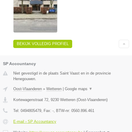
BEKIJK VOLLEDIG PROFIEL
SP Accountancy
Niet gevestigd in de plaats Saint Vaast en in de provincie
Henegouwen.
Oost-Vlaanderen
»
Wetteren
|
Google maps
▼
Kortewagenstraat 72
,
9230
Wetteren
(
Oost-Vlaanderen
)
Tel:
0494805479
, Fax:
-
, BTW-nr:
0560.896.461
E-mail › SP Accountancy