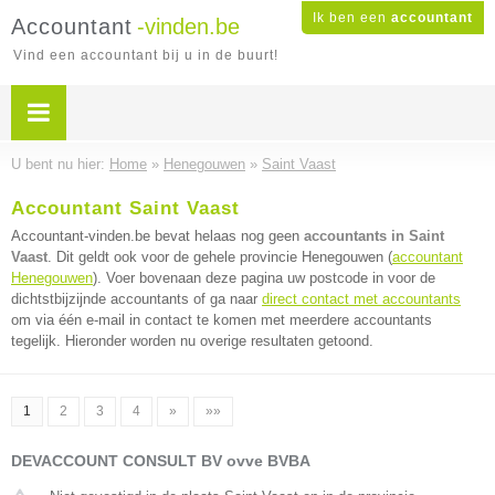
Ik ben een
accountant
Accountant
-vinden.be
Vind een accountant bij u in de buurt!
U bent nu hier:
Home
»
Henegouwen
»
Saint Vaast
Accountant Saint Vaast
Accountant-vinden.be bevat helaas nog geen
accountants in Saint
Vaast
. Dit geldt ook voor de gehele provincie Henegouwen (
accountant
Henegouwen
). Voer bovenaan deze pagina uw postcode in voor de
dichtstbijzijnde accountants of ga naar
direct contact met accountants
om via één e-mail in contact te komen met meerdere accountants
tegelijk. Hieronder worden nu overige resultaten getoond.
1
2
3
4
»
»»
DEVACCOUNT CONSULT BV ovve BVBA