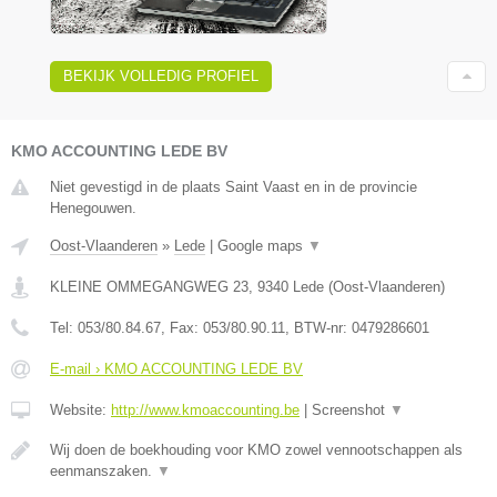
BEKIJK VOLLEDIG PROFIEL
KMO ACCOUNTING LEDE BV
Niet gevestigd in de plaats Saint Vaast en in de provincie
Henegouwen.
Oost-Vlaanderen
»
Lede
|
Google maps
▼
KLEINE OMMEGANGWEG 23
,
9340
Lede
(
Oost-Vlaanderen
)
Tel:
053/80.84.67
, Fax:
053/80.90.11
, BTW-nr:
0479286601
E-mail › KMO ACCOUNTING LEDE BV
Website:
http://www.kmoaccounting.be
|
Screenshot
▼
Wij doen de boekhouding voor KMO zowel vennootschappen als
eenmanszaken.
▼