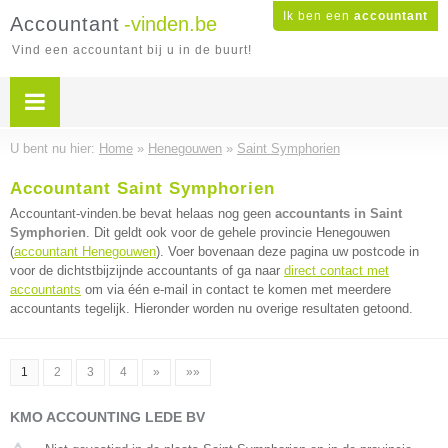
Ik ben een
accountant
Accountant
-vinden.be
Vind een accountant bij u in de buurt!
U bent nu hier:
Home
»
Henegouwen
»
Saint Symphorien
Accountant Saint Symphorien
Accountant-vinden.be bevat helaas nog geen
accountants in Saint
Symphorien
. Dit geldt ook voor de gehele provincie Henegouwen
(
accountant Henegouwen
). Voer bovenaan deze pagina uw postcode in
voor de dichtstbijzijnde accountants of ga naar
direct contact met
accountants
om via één e-mail in contact te komen met meerdere
accountants tegelijk. Hieronder worden nu overige resultaten getoond.
1
2
3
4
»
»»
KMO ACCOUNTING LEDE BV