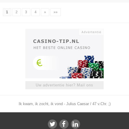
1
2
3
4
»
»»
Uw advertentie hier? Mail ons
Ik kwam, ik zocht, ik vond - Julius Caesar / 47 v.Chr. ;)