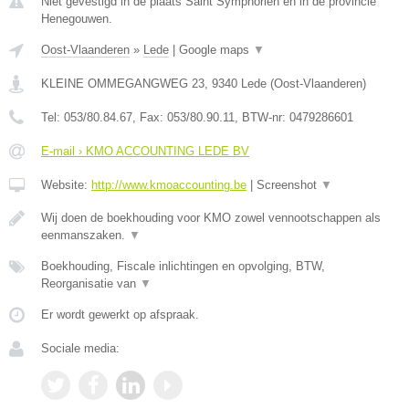
Niet gevestigd in de plaats Saint Symphorien en in de provincie
Henegouwen.
Oost-Vlaanderen
»
Lede
|
Google maps
▼
KLEINE OMMEGANGWEG 23
,
9340
Lede
(
Oost-Vlaanderen
)
Tel:
053/80.84.67
, Fax:
053/80.90.11
, BTW-nr:
0479286601
E-mail › KMO ACCOUNTING LEDE BV
Website:
http://www.kmoaccounting.be
|
Screenshot
▼
Wij doen de boekhouding voor KMO zowel vennootschappen als
eenmanszaken.
▼
Boekhouding, Fiscale inlichtingen en opvolging, BTW,
Reorganisatie van
▼
Er wordt gewerkt op afspraak.
Sociale media: