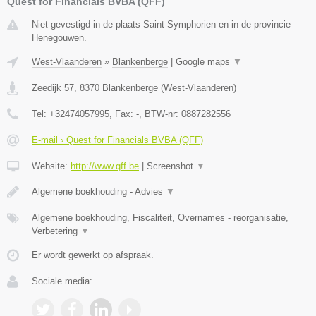
Quest for Financials BVBA (QFF)
Niet gevestigd in de plaats Saint Symphorien en in de provincie
Henegouwen.
West-Vlaanderen
»
Blankenberge
|
Google maps
▼
Zeedijk 57
,
8370
Blankenberge
(
West-Vlaanderen
)
Tel:
+32474057995
, Fax:
-
, BTW-nr:
0887282556
E-mail › Quest for Financials BVBA (QFF)
Website:
http://www.qff.be
|
Screenshot
▼
Algemene boekhouding - Advies
▼
Algemene boekhouding, Fiscaliteit, Overnames - reorganisatie,
Verbetering
▼
Er wordt gewerkt op afspraak.
Sociale media: