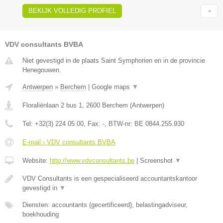
BEKIJK VOLLEDIG PROFIEL
VDV consultants BVBA
Niet gevestigd in de plaats Saint Symphorien en in de provincie
Henegouwen.
Antwerpen
»
Berchem
|
Google maps
▼
Floraliënlaan 2 bus 1
,
2600
Berchem
(
Antwerpen
)
Tel:
+32(3) 224 05 00
, Fax:
-
, BTW-nr:
BE 0844.255.930
E-mail › VDV consultants BVBA
Website:
http://www.vdvconsultants.be
|
Screenshot
▼
VDV Consultants is een gespecialiseerd accountantskantoor
gevestigd in
▼
Diensten: accountants (gecertificeerd), belastingadviseur,
boekhouding