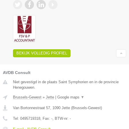
BEKIJK VOLLEDIG PROFIEL
AVDB Consult
Niet gevestigd in de plaats Saint Symphorien en in de provincie
Henegouwen.
Brussels-Gewest
»
Jette
|
Google maps
▼
Van Bortonnestraat 57
,
1090
Jette
(
Brussels-Gewest
)
Tel:
0495719318
, Fax:
-
, BTW-nr:
-