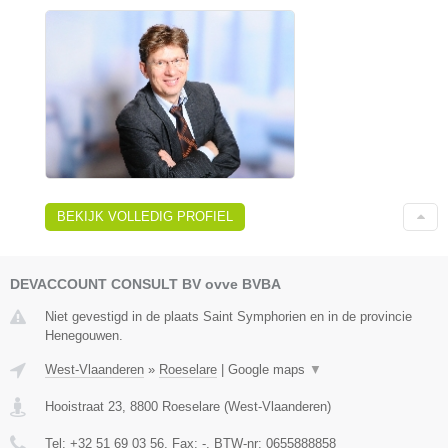
BEKIJK VOLLEDIG PROFIEL
DEVACCOUNT CONSULT BV ovve BVBA
Niet gevestigd in de plaats Saint Symphorien en in de provincie
Henegouwen.
West-Vlaanderen
»
Roeselare
|
Google maps
▼
Hooistraat 23
,
8800
Roeselare
(
West-Vlaanderen
)
Tel:
+32 51 69 03 56
, Fax:
-
, BTW-nr:
0655888858