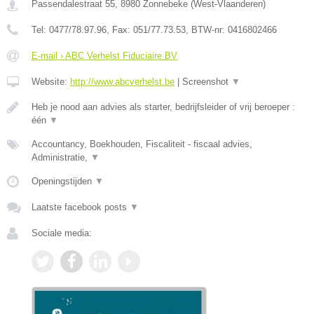
Passendalestraat 55
,
8980
Zonnebeke
(
West-Vlaanderen
)
Tel:
0477/78.97.96
, Fax:
051/77.73.53
, BTW-nr:
0416802466
E-mail › ABC Verhelst Fiduciaire BV
Website:
http://www.abcverhelst.be
|
Screenshot
▼
Heb je nood aan advies als starter, bedrijfsleider of vrij beroeper :
één
▼
Accountancy, Boekhouden, Fiscaliteit - fiscaal advies,
Administratie,
▼
Openingstijden
▼
Laatste facebook posts
▼
Sociale media: