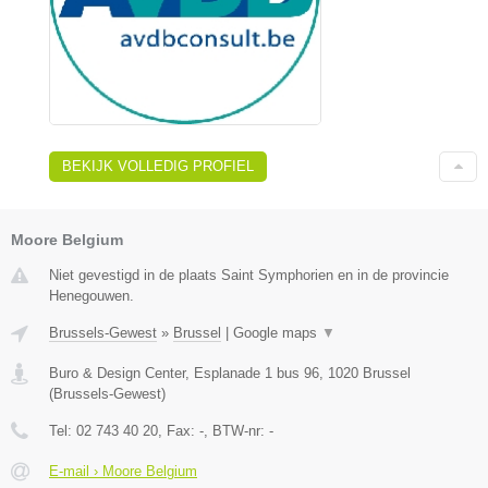
BEKIJK VOLLEDIG PROFIEL
Moore Belgium
Niet gevestigd in de plaats Saint Symphorien en in de provincie
Henegouwen.
Brussels-Gewest
»
Brussel
|
Google maps
▼
Buro & Design Center, Esplanade 1 bus 96
,
1020
Brussel
(
Brussels-Gewest
)
Tel:
02 743 40 20
, Fax:
-
, BTW-nr:
-
E-mail › Moore Belgium