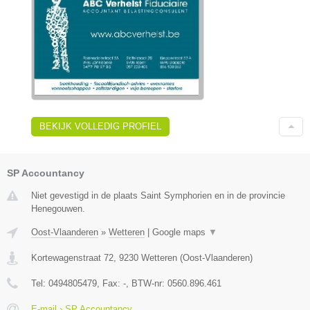
BEKIJK VOLLEDIG PROFIEL
SP Accountancy
Niet gevestigd in de plaats Saint Symphorien en in de provincie
Henegouwen.
Oost-Vlaanderen
»
Wetteren
|
Google maps
▼
Kortewagenstraat 72
,
9230
Wetteren
(
Oost-Vlaanderen
)
Tel:
0494805479
, Fax:
-
, BTW-nr:
0560.896.461
E-mail › SP Accountancy