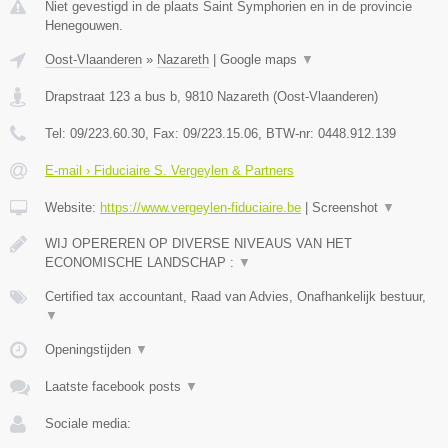
Niet gevestigd in de plaats Saint Symphorien en in de provincie
Henegouwen.
Oost-Vlaanderen
»
Nazareth
|
Google maps
▼
Drapstraat 123 a bus b
,
9810
Nazareth
(
Oost-Vlaanderen
)
Tel:
09/223.60.30
, Fax:
09/223.15.06
, BTW-nr:
0448.912.139
E-mail › Fiduciaire S. Vergeylen & Partners
Website:
https://www.vergeylen-fiduciaire.be
|
Screenshot
▼
WIJ OPEREREN OP DIVERSE NIVEAUS VAN HET
ECONOMISCHE LANDSCHAP :
▼
Certified tax accountant, Raad van Advies, Onafhankelijk bestuur,
▼
Openingstijden
▼
Laatste facebook posts
▼
Sociale media: