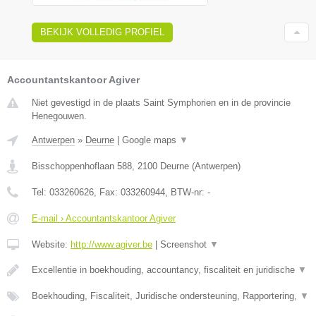
BEKIJK VOLLEDIG PROFIEL
Accountantskantoor Agiver
Niet gevestigd in de plaats Saint Symphorien en in de provincie
Henegouwen.
Antwerpen
»
Deurne
|
Google maps
▼
Bisschoppenhoflaan 588
,
2100
Deurne
(
Antwerpen
)
Tel:
033260626
, Fax:
033260944
, BTW-nr:
-
E-mail › Accountantskantoor Agiver
Website:
http://www.agiver.be
|
Screenshot
▼
Excellentie in boekhouding, accountancy, fiscaliteit en juridische
▼
Boekhouding, Fiscaliteit, Juridische ondersteuning, Rapportering,
▼