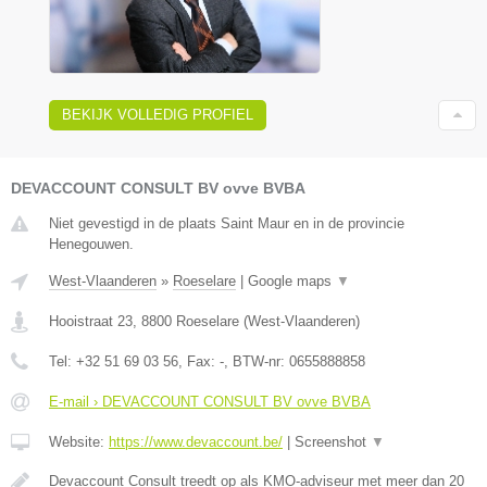
BEKIJK VOLLEDIG PROFIEL
DEVACCOUNT CONSULT BV ovve BVBA
Niet gevestigd in de plaats Saint Maur en in de provincie
Henegouwen.
West-Vlaanderen
»
Roeselare
|
Google maps
▼
Hooistraat 23
,
8800
Roeselare
(
West-Vlaanderen
)
Tel:
+32 51 69 03 56
, Fax:
-
, BTW-nr:
0655888858
E-mail › DEVACCOUNT CONSULT BV ovve BVBA
Website:
https://www.devaccount.be/
|
Screenshot
▼
Devaccount Consult treedt op als KMO-adviseur met meer dan 20