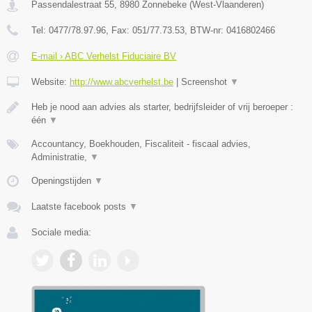
Passendalestraat 55
,
8980
Zonnebeke
(
West-Vlaanderen
)
Tel:
0477/78.97.96
, Fax:
051/77.73.53
, BTW-nr:
0416802466
E-mail › ABC Verhelst Fiduciaire BV
Website:
http://www.abcverhelst.be
|
Screenshot
▼
Heb je nood aan advies als starter, bedrijfsleider of vrij beroeper :
één
▼
Accountancy, Boekhouden, Fiscaliteit - fiscaal advies,
Administratie,
▼
Openingstijden
▼
Laatste facebook posts
▼
Sociale media: