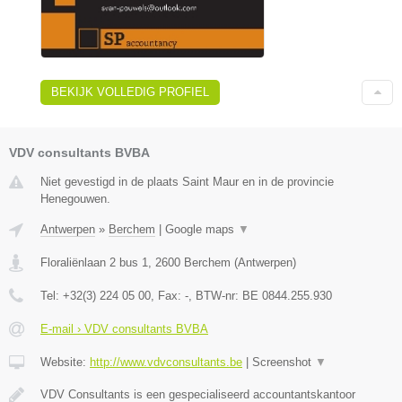
BEKIJK VOLLEDIG PROFIEL
VDV consultants BVBA
Niet gevestigd in de plaats Saint Maur en in de provincie
Henegouwen.
Antwerpen
»
Berchem
|
Google maps
▼
Floraliënlaan 2 bus 1
,
2600
Berchem
(
Antwerpen
)
Tel:
+32(3) 224 05 00
, Fax:
-
, BTW-nr:
BE 0844.255.930
E-mail › VDV consultants BVBA
Website:
http://www.vdvconsultants.be
|
Screenshot
▼
VDV Consultants is een gespecialiseerd accountantskantoor