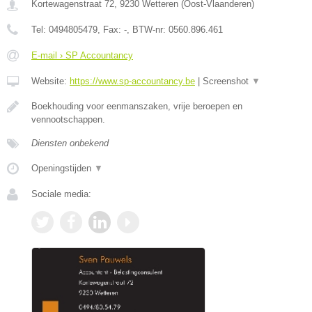
Kortewagenstraat 72
,
9230
Wetteren
(
Oost-Vlaanderen
)
Tel:
0494805479
, Fax:
-
, BTW-nr:
0560.896.461
E-mail › SP Accountancy
Website:
https://www.sp-accountancy.be
|
Screenshot
▼
Boekhouding voor eenmanszaken, vrije beroepen en
vennootschappen.
Diensten onbekend
Openingstijden
▼
Sociale media: