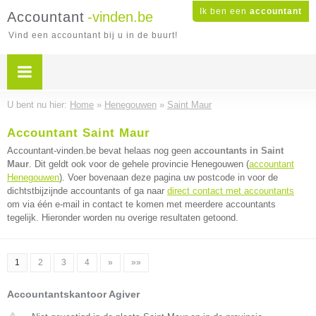
Ik ben een
accountant
Accountant
-vinden.be
Vind een accountant bij u in de buurt!
U bent nu hier:
Home
»
Henegouwen
»
Saint Maur
Accountant Saint Maur
Accountant-vinden.be bevat helaas nog geen
accountants in Saint
Maur
. Dit geldt ook voor de gehele provincie Henegouwen (
accountant
Henegouwen
). Voer bovenaan deze pagina uw postcode in voor de
dichtstbijzijnde accountants of ga naar
direct contact met accountants
om via één e-mail in contact te komen met meerdere accountants
tegelijk. Hieronder worden nu overige resultaten getoond.
1
2
3
4
»
»»
Accountantskantoor Agiver