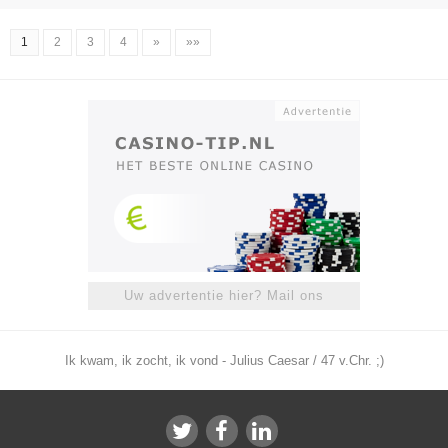
1
2
3
4
»
»»
Uw advertentie hier? Mail ons
Ik kwam, ik zocht, ik vond - Julius Caesar / 47 v.Chr. ;)