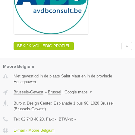
BEKIJK VOLLEDIG PROFIEL
Moore Belgium
Niet gevestigd in de plaats Saint Maur en in de provincie
Henegouwen.
Brussels-Gewest
»
Brussel
|
Google maps
▼
Buro & Design Center, Esplanade 1 bus 96
,
1020
Brussel
(
Brussels-Gewest
)
Tel:
02 743 40 20
, Fax:
-
, BTW-nr:
-
E-mail › Moore Belgium