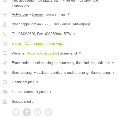
Niet gevestigd in de plaats Saint Maur en in de provincie
Henegouwen.
Antwerpen
»
Deurne
|
Google maps
▼
Bisschoppenhoflaan 588
,
2100
Deurne
(
Antwerpen
)
Tel:
033260626
, Fax:
033260944
, BTW-nr:
-
E-mail › Accountantskantoor Agiver
Website:
http://www.agiver.be
|
Screenshot
▼
Excellentie in boekhouding, accountancy, fiscaliteit en juridische
▼
Boekhouding, Fiscaliteit, Juridische ondersteuning, Rapportering,
▼
Openingstijden
▼
Laatste facebook posts
▼
Sociale media: