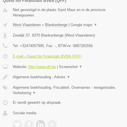
Quest for Financials BVBA (QFF)
Niet gevestigd in de plaats Saint Maur en in de provincie
Henegouwen.
West-Vlaanderen
»
Blankenberge
|
Google maps
▼
Zeedijk 57
,
8370
Blankenberge
(
West-Vlaanderen
)
Tel:
+32474057995
, Fax:
-
, BTW-nr:
0887282556
E-mail › Quest for Financials BVBA (QFF)
Website:
http://www.qff.be
|
Screenshot
▼
Algemene boekhouding - Advies
▼
Algemene boekhouding, Fiscaliteit, Overnames - reorganisatie,
Verbetering
▼
Er wordt gewerkt op afspraak.
Sociale media: