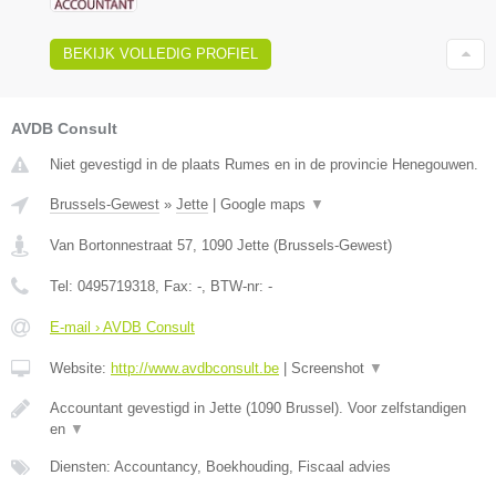
BEKIJK VOLLEDIG PROFIEL
AVDB Consult
Niet gevestigd in de plaats Rumes en in de provincie Henegouwen.
Brussels-Gewest
»
Jette
|
Google maps
▼
Van Bortonnestraat 57
,
1090
Jette
(
Brussels-Gewest
)
Tel:
0495719318
, Fax:
-
, BTW-nr:
-
E-mail › AVDB Consult
Website:
http://www.avdbconsult.be
|
Screenshot
▼
Accountant gevestigd in Jette (1090 Brussel). Voor zelfstandigen
en
▼
Diensten: Accountancy, Boekhouding, Fiscaal advies