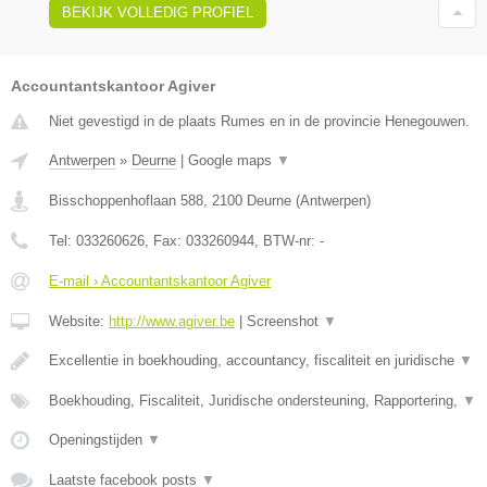
BEKIJK VOLLEDIG PROFIEL
Accountantskantoor Agiver
Niet gevestigd in de plaats Rumes en in de provincie Henegouwen.
Antwerpen
»
Deurne
|
Google maps
▼
Bisschoppenhoflaan 588
,
2100
Deurne
(
Antwerpen
)
Tel:
033260626
, Fax:
033260944
, BTW-nr:
-
E-mail › Accountantskantoor Agiver
Website:
http://www.agiver.be
|
Screenshot
▼
Excellentie in boekhouding, accountancy, fiscaliteit en juridische
▼
Boekhouding, Fiscaliteit, Juridische ondersteuning, Rapportering,
▼
Openingstijden
▼
Laatste facebook posts
▼