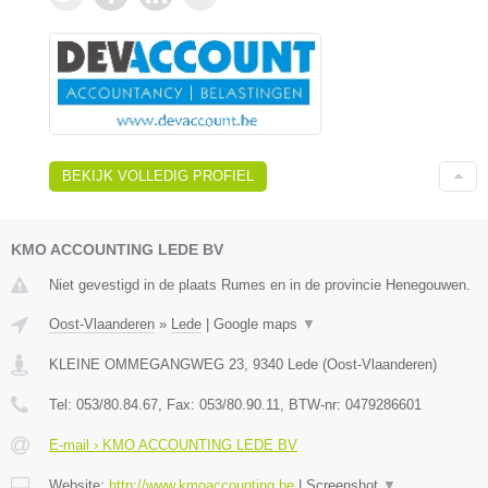
BEKIJK VOLLEDIG PROFIEL
KMO ACCOUNTING LEDE BV
Niet gevestigd in de plaats Rumes en in de provincie Henegouwen.
Oost-Vlaanderen
»
Lede
|
Google maps
▼
KLEINE OMMEGANGWEG 23
,
9340
Lede
(
Oost-Vlaanderen
)
Tel:
053/80.84.67
, Fax:
053/80.90.11
, BTW-nr:
0479286601
E-mail › KMO ACCOUNTING LEDE BV
Website:
http://www.kmoaccounting.be
|
Screenshot
▼