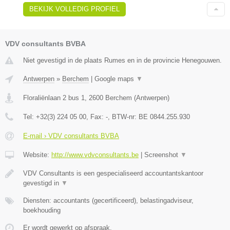
BEKIJK VOLLEDIG PROFIEL
VDV consultants BVBA
Niet gevestigd in de plaats Rumes en in de provincie Henegouwen.
Antwerpen
»
Berchem
|
Google maps
▼
Floraliënlaan 2 bus 1
,
2600
Berchem
(
Antwerpen
)
Tel:
+32(3) 224 05 00
, Fax:
-
, BTW-nr:
BE 0844.255.930
E-mail › VDV consultants BVBA
Website:
http://www.vdvconsultants.be
|
Screenshot
▼
VDV Consultants is een gespecialiseerd accountantskantoor
gevestigd in
▼
Diensten: accountants (gecertificeerd), belastingadviseur,
boekhouding
Er wordt gewerkt op afspraak.