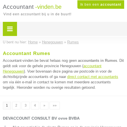
Ik ben een
accountant
Accountant
-vinden.be
Vind een accountant bij u in de buurt!
U bent nu hier:
Home
»
Henegouwen
»
Rumes
Accountant Rumes
Accountant-vinden.be bevat helaas nog geen
accountants in Rumes
. Dit
geldt ook voor de gehele provincie Henegouwen (
accountant
Henegouwen
). Voer bovenaan deze pagina uw postcode in voor de
dichtstbijzijnde accountants of ga naar
direct contact met accountants
om via één e-mail in contact te komen met meerdere accountants
tegelijk. Hieronder worden nu overige resultaten getoond.
1
2
3
4
»
»»
DEVACCOUNT CONSULT BV ovve BVBA