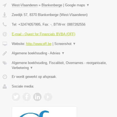
West-Vlaanderen
»
Blankenberge
|
Google maps
▼
Zeedijk 57
,
8370
Blankenberge
(
West-Vlaanderen
)
Tel:
+32474057995
, Fax:
-
, BTW-nr:
0887282556
E-mail › Quest for Financials BVBA (QFF)
Website:
http://www.qff.be
|
Screenshot
▼
Algemene boekhouding - Advies
▼
Algemene boekhouding, Fiscaliteit, Overnames - reorganisatie,
Verbetering
▼
Er wordt gewerkt op afspraak.
Sociale media: