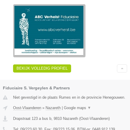
BEKIJK VOLLEDIG PROFIEL
Fiduciaire S. Vergeylen & Partners
Niet gevestigd in de plaats Rumes en in de provincie Henegouwen.
Oost-Vlaanderen
»
Nazareth
|
Google maps
▼
Drapstraat 123 a bus b
,
9810
Nazareth
(
Oost-Vlaanderen
)
Tel:
09/223.60.30
, Fax:
09/223.15.06
, BTW-nr:
0448.912.139