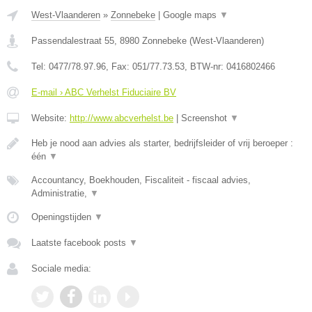
West-Vlaanderen
»
Zonnebeke
|
Google maps
▼
Passendalestraat 55
,
8980
Zonnebeke
(
West-Vlaanderen
)
Tel:
0477/78.97.96
, Fax:
051/77.73.53
, BTW-nr:
0416802466
E-mail › ABC Verhelst Fiduciaire BV
Website:
http://www.abcverhelst.be
|
Screenshot
▼
Heb je nood aan advies als starter, bedrijfsleider of vrij beroeper :
één
▼
Accountancy, Boekhouden, Fiscaliteit - fiscaal advies,
Administratie,
▼
Openingstijden
▼
Laatste facebook posts
▼
Sociale media: