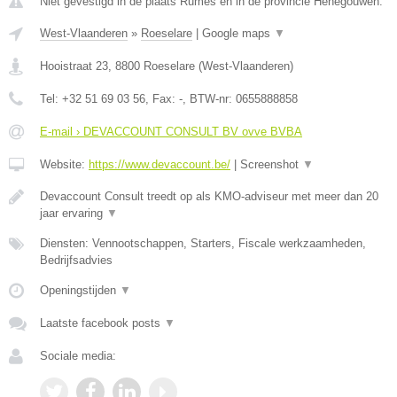
Niet gevestigd in de plaats Rumes en in de provincie Henegouwen.
West-Vlaanderen
»
Roeselare
|
Google maps
▼
Hooistraat 23
,
8800
Roeselare
(
West-Vlaanderen
)
Tel:
+32 51 69 03 56
, Fax:
-
, BTW-nr:
0655888858
E-mail › DEVACCOUNT CONSULT BV ovve BVBA
Website:
https://www.devaccount.be/
|
Screenshot
▼
Devaccount Consult treedt op als KMO-adviseur met meer dan 20
jaar ervaring
▼
Diensten: Vennootschappen, Starters, Fiscale werkzaamheden,
Bedrijfsadvies
Openingstijden
▼
Laatste facebook posts
▼
Sociale media: