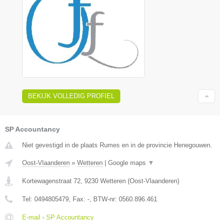
BEKIJK VOLLEDIG PROFIEL
SP Accountancy
Niet gevestigd in de plaats Rumes en in de provincie Henegouwen.
Oost-Vlaanderen
»
Wetteren
|
Google maps
▼
Kortewagenstraat 72
,
9230
Wetteren
(
Oost-Vlaanderen
)
Tel:
0494805479
, Fax:
-
, BTW-nr:
0560.896.461
E-mail › SP Accountancy