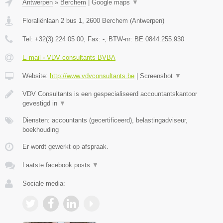
Antwerpen
»
Berchem
|
Google maps
▼
Floraliënlaan 2 bus 1
,
2600
Berchem
(
Antwerpen
)
Tel:
+32(3) 224 05 00
, Fax:
-
, BTW-nr:
BE 0844.255.930
E-mail › VDV consultants BVBA
Website:
http://www.vdvconsultants.be
|
Screenshot
▼
VDV Consultants is een gespecialiseerd accountantskantoor
gevestigd in
▼
Diensten: accountants (gecertificeerd), belastingadviseur,
boekhouding
Er wordt gewerkt op afspraak.
Laatste facebook posts
▼
Sociale media: