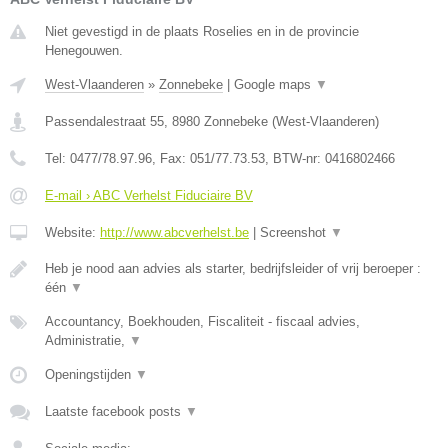
Niet gevestigd in de plaats Roselies en in de provincie
Henegouwen.
West-Vlaanderen
»
Zonnebeke
|
Google maps
▼
Passendalestraat 55
,
8980
Zonnebeke
(
West-Vlaanderen
)
Tel:
0477/78.97.96
, Fax:
051/77.73.53
, BTW-nr:
0416802466
E-mail › ABC Verhelst Fiduciaire BV
Website:
http://www.abcverhelst.be
|
Screenshot
▼
Heb je nood aan advies als starter, bedrijfsleider of vrij beroeper :
één
▼
Accountancy, Boekhouden, Fiscaliteit - fiscaal advies,
Administratie,
▼
Openingstijden
▼
Laatste facebook posts
▼