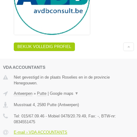
BEKIJK VOLLEDIG PROFIEL
VDA ACCOUNTANTS
Niet gevestigd in de plaats Roselies en in de provincie
Henegouwen.
Antwerpen
»
Putte
|
Google maps
▼
Musstraat 4
,
2580
Putte
(
Antwerpen
)
Tel:
015/67.09.46 - Mobiel 0478/20.79.49
, Fax:
-
, BTW-nr:
0834551475
E-mail › VDA ACCOUNTANTS