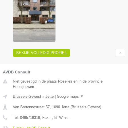
BEKIJK VOLLEDIG PROFIEL
AVDB Consult
Niet gevestigd in de plaats Roselies en in de provincie
Henegouwen.
Brussels-Gewest
»
Jette
|
Google maps
▼
Van Bortonnestraat 57
,
1090
Jette
(
Brussels-Gewest
)
Tel:
0495719318
, Fax:
-
, BTW-nr:
-