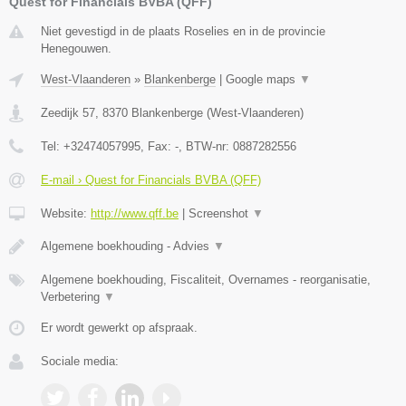
Quest for Financials BVBA (QFF)
Niet gevestigd in de plaats Roselies en in de provincie
Henegouwen.
West-Vlaanderen
»
Blankenberge
|
Google maps
▼
Zeedijk 57
,
8370
Blankenberge
(
West-Vlaanderen
)
Tel:
+32474057995
, Fax:
-
, BTW-nr:
0887282556
E-mail › Quest for Financials BVBA (QFF)
Website:
http://www.qff.be
|
Screenshot
▼
Algemene boekhouding - Advies
▼
Algemene boekhouding, Fiscaliteit, Overnames - reorganisatie,
Verbetering
▼
Er wordt gewerkt op afspraak.
Sociale media: