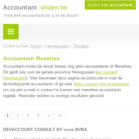
Ik ben een
accountant
Accountant
-vinden.be
Vind een accountant bij u in de buurt!
U bent nu hier:
Home
»
Henegouwen
»
Roselies
Accountant Roselies
Accountant-vinden.be bevat helaas nog geen
accountants in Roselies
.
Dit geldt ook voor de gehele provincie Henegouwen (
accountant
Henegouwen
). Voer bovenaan deze pagina uw postcode in voor de
dichtstbijzijnde accountants of ga naar
direct contact met accountants
om via één e-mail in contact te komen met meerdere accountants
tegelijk. Hieronder worden nu overige resultaten getoond.
1
2
3
4
»
»»
DEVACCOUNT CONSULT BV ovve BVBA