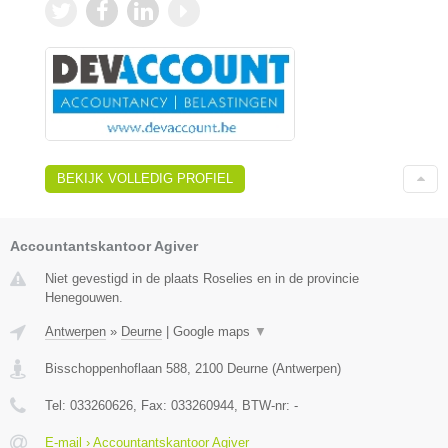
BEKIJK VOLLEDIG PROFIEL
Accountantskantoor Agiver
Niet gevestigd in de plaats Roselies en in de provincie
Henegouwen.
Antwerpen
»
Deurne
|
Google maps
▼
Bisschoppenhoflaan 588
,
2100
Deurne
(
Antwerpen
)
Tel:
033260626
, Fax:
033260944
, BTW-nr:
-
E-mail › Accountantskantoor Agiver