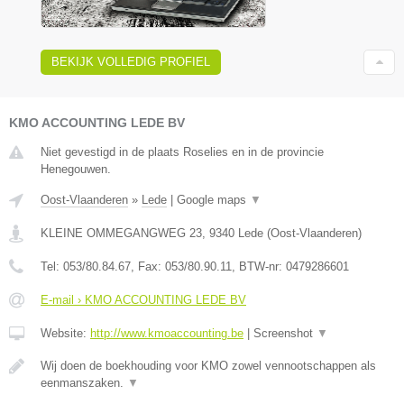
BEKIJK VOLLEDIG PROFIEL
KMO ACCOUNTING LEDE BV
Niet gevestigd in de plaats Roselies en in de provincie
Henegouwen.
Oost-Vlaanderen
»
Lede
|
Google maps
▼
KLEINE OMMEGANGWEG 23
,
9340
Lede
(
Oost-Vlaanderen
)
Tel:
053/80.84.67
, Fax:
053/80.90.11
, BTW-nr:
0479286601
E-mail › KMO ACCOUNTING LEDE BV
Website:
http://www.kmoaccounting.be
|
Screenshot
▼
Wij doen de boekhouding voor KMO zowel vennootschappen als
eenmanszaken.
▼