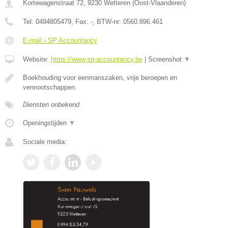
Kortewagenstraat 72
,
9230
Wetteren
(
Oost-Vlaanderen
)
Tel:
0494805479
, Fax:
-
, BTW-nr:
0560.896.461
E-mail › SP Accountancy
Website:
https://www.sp-accountancy.be
|
Screenshot
▼
Boekhouding voor eenmanszaken, vrije beroepen en
vennootschappen.
Diensten onbekend
Openingstijden
▼
Sociale media: