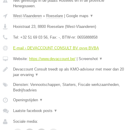
Niet gevestigd in de plaats Roselies en in de provincie
Henegouwen.
West-Vlaanderen
»
Roeselare
|
Google maps
▼
Hooistraat 23
,
8800
Roeselare
(
West-Vlaanderen
)
Tel:
+32 51 69 03 56
, Fax:
-
, BTW-nr:
0655888858
E-mail › DEVACCOUNT CONSULT BV ovve BVBA
Website:
https://www.devaccount.be/
|
Screenshot
▼
Devaccount Consult treedt op als KMO-adviseur met meer dan 20
jaar ervaring
▼
Diensten: Vennootschappen, Starters, Fiscale werkzaamheden,
Bedrijfsadvies
Openingstijden
▼
Laatste facebook posts
▼
Sociale media: