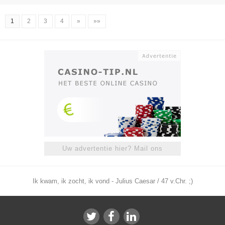
1
2
3
4
»
»»
Uw advertentie hier? Mail ons
Ik kwam, ik zocht, ik vond - Julius Caesar / 47 v.Chr. ;)