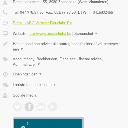
Passendalestraat 55
,
8980
Zonnebeke
(
West-Vlaanderen
)
Tel:
0477/78.97.96
, Fax:
051/77.73.53
, BTW-nr:
0416802466
E-mail › ABC Verhelst Fiduciaire BV
Website:
http://www.abcverhelst.be
|
Screenshot
▼
Heb je nood aan advies als starter, bedrijfsleider of vrij beroeper :
één
▼
Accountancy, Boekhouden, Fiscaliteit - fiscaal advies,
Administratie,
▼
Openingstijden
▼
Laatste facebook posts
▼
Sociale media: