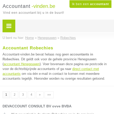
Ik ben een
accountant
Accountant
-vinden.be
Vind een accountant bij u in de buurt!
U bent nu hier:
Home
»
Henegouwen
»
Robechies
Accountant Robechies
Accountant-vinden.be bevat helaas nog geen
accountants in
Robechies
. Dit geldt ook voor de gehele provincie Henegouwen
(
accountant Henegouwen
). Voer bovenaan deze pagina uw postcode in
voor de dichtstbijzijnde accountants of ga naar
direct contact met
accountants
om via één e-mail in contact te komen met meerdere
accountants tegelijk. Hieronder worden nu overige resultaten getoond.
1
2
3
4
»
»»
DEVACCOUNT CONSULT BV ovve BVBA