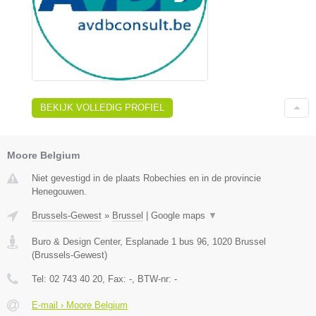
BEKIJK VOLLEDIG PROFIEL
Moore Belgium
Niet gevestigd in de plaats Robechies en in de provincie
Henegouwen.
Brussels-Gewest
»
Brussel
|
Google maps
▼
Buro & Design Center, Esplanade 1 bus 96
,
1020
Brussel
(
Brussels-Gewest
)
Tel:
02 743 40 20
, Fax:
-
, BTW-nr:
-
E-mail › Moore Belgium