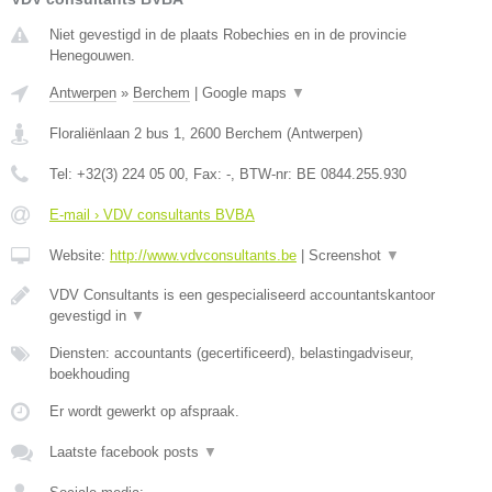
Niet gevestigd in de plaats Robechies en in de provincie
Henegouwen.
Antwerpen
»
Berchem
|
Google maps
▼
Floraliënlaan 2 bus 1
,
2600
Berchem
(
Antwerpen
)
Tel:
+32(3) 224 05 00
, Fax:
-
, BTW-nr:
BE 0844.255.930
E-mail › VDV consultants BVBA
Website:
http://www.vdvconsultants.be
|
Screenshot
▼
VDV Consultants is een gespecialiseerd accountantskantoor
gevestigd in
▼
Diensten: accountants (gecertificeerd), belastingadviseur,
boekhouding
Er wordt gewerkt op afspraak.
Laatste facebook posts
▼