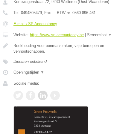
Kortewagenstraat 72
,
9230
Wetteren
(
Oost-Vlaanderen
)
Tel:
0494805479
, Fax:
-
, BTW-nr:
0560.896.461
E-mail › SP Accountancy
Website:
https://www.sp-accountancy.be
|
Screenshot
▼
Boekhouding voor eenmanszaken, vrije beroepen en
vennootschappen.
Diensten onbekend
Openingstijden
▼
Sociale media: