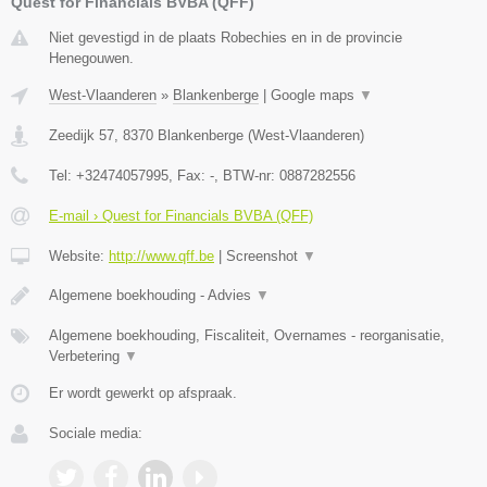
Quest for Financials BVBA (QFF)
Niet gevestigd in de plaats Robechies en in de provincie
Henegouwen.
West-Vlaanderen
»
Blankenberge
|
Google maps
▼
Zeedijk 57
,
8370
Blankenberge
(
West-Vlaanderen
)
Tel:
+32474057995
, Fax:
-
, BTW-nr:
0887282556
E-mail › Quest for Financials BVBA (QFF)
Website:
http://www.qff.be
|
Screenshot
▼
Algemene boekhouding - Advies
▼
Algemene boekhouding, Fiscaliteit, Overnames - reorganisatie,
Verbetering
▼
Er wordt gewerkt op afspraak.
Sociale media: