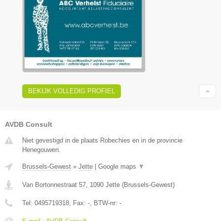
BEKIJK VOLLEDIG PROFIEL
AVDB Consult
Niet gevestigd in de plaats Robechies en in de provincie
Henegouwen.
Brussels-Gewest
»
Jette
|
Google maps
▼
Van Bortonnestraat 57
,
1090
Jette
(
Brussels-Gewest
)
Tel:
0495719318
, Fax:
-
, BTW-nr:
-