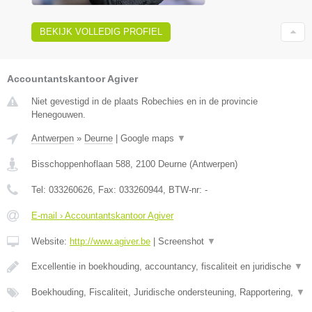
BEKIJK VOLLEDIG PROFIEL
Accountantskantoor Agiver
Niet gevestigd in de plaats Robechies en in de provincie
Henegouwen.
Antwerpen
»
Deurne
|
Google maps
▼
Bisschoppenhoflaan 588
,
2100
Deurne
(
Antwerpen
)
Tel:
033260626
, Fax:
033260944
, BTW-nr:
-
E-mail › Accountantskantoor Agiver
Website:
http://www.agiver.be
|
Screenshot
▼
Excellentie in boekhouding, accountancy, fiscaliteit en juridische
▼
Boekhouding, Fiscaliteit, Juridische ondersteuning, Rapportering,
▼