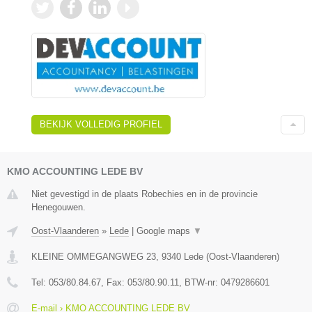
BEKIJK VOLLEDIG PROFIEL
KMO ACCOUNTING LEDE BV
Niet gevestigd in de plaats Robechies en in de provincie
Henegouwen.
Oost-Vlaanderen
»
Lede
|
Google maps
▼
KLEINE OMMEGANGWEG 23
,
9340
Lede
(
Oost-Vlaanderen
)
Tel:
053/80.84.67
, Fax:
053/80.90.11
, BTW-nr:
0479286601
E-mail › KMO ACCOUNTING LEDE BV