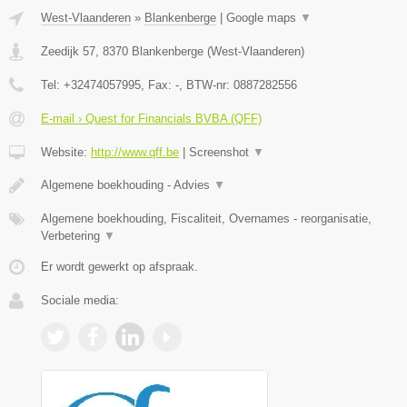
West-Vlaanderen
»
Blankenberge
|
Google maps
▼
Zeedijk 57
,
8370
Blankenberge
(
West-Vlaanderen
)
Tel:
+32474057995
, Fax:
-
, BTW-nr:
0887282556
E-mail › Quest for Financials BVBA (QFF)
Website:
http://www.qff.be
|
Screenshot
▼
Algemene boekhouding - Advies
▼
Algemene boekhouding, Fiscaliteit, Overnames - reorganisatie,
Verbetering
▼
Er wordt gewerkt op afspraak.
Sociale media: