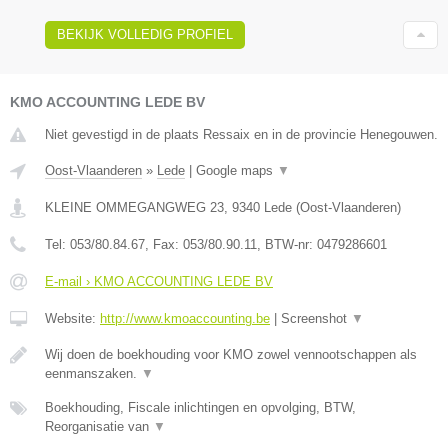
BEKIJK VOLLEDIG PROFIEL
KMO ACCOUNTING LEDE BV
Niet gevestigd in de plaats Ressaix en in de provincie Henegouwen.
Oost-Vlaanderen
»
Lede
|
Google maps
▼
KLEINE OMMEGANGWEG 23
,
9340
Lede
(
Oost-Vlaanderen
)
Tel:
053/80.84.67
, Fax:
053/80.90.11
, BTW-nr:
0479286601
E-mail › KMO ACCOUNTING LEDE BV
Website:
http://www.kmoaccounting.be
|
Screenshot
▼
Wij doen de boekhouding voor KMO zowel vennootschappen als
eenmanszaken.
▼
Boekhouding, Fiscale inlichtingen en opvolging, BTW,
Reorganisatie van
▼