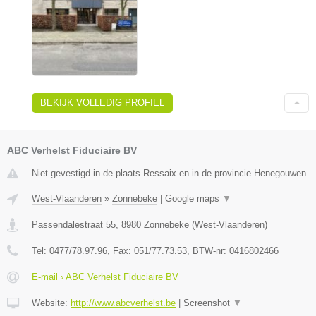
BEKIJK VOLLEDIG PROFIEL
ABC Verhelst Fiduciaire BV
Niet gevestigd in de plaats Ressaix en in de provincie Henegouwen.
West-Vlaanderen
»
Zonnebeke
|
Google maps
▼
Passendalestraat 55
,
8980
Zonnebeke
(
West-Vlaanderen
)
Tel:
0477/78.97.96
, Fax:
051/77.73.53
, BTW-nr:
0416802466
E-mail › ABC Verhelst Fiduciaire BV
Website:
http://www.abcverhelst.be
|
Screenshot
▼