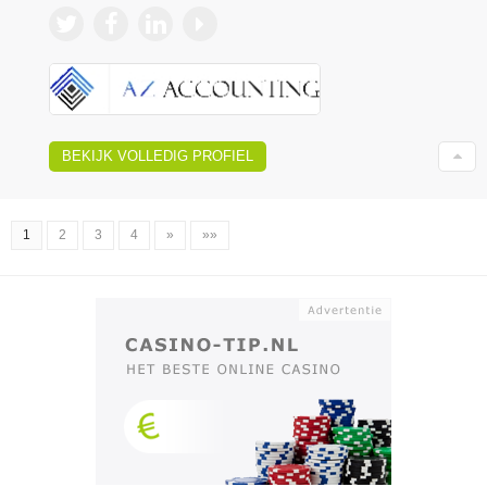
BEKIJK VOLLEDIG PROFIEL
1
2
3
4
»
»»