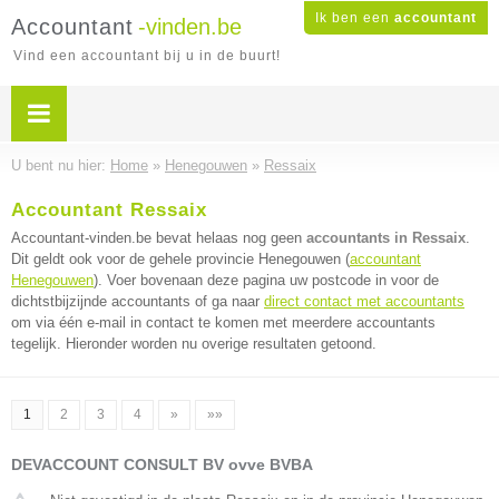
Ik ben een
accountant
Accountant
-vinden.be
Vind een accountant bij u in de buurt!
U bent nu hier:
Home
»
Henegouwen
»
Ressaix
Accountant Ressaix
Accountant-vinden.be bevat helaas nog geen
accountants in Ressaix
.
Dit geldt ook voor de gehele provincie Henegouwen (
accountant
Henegouwen
). Voer bovenaan deze pagina uw postcode in voor de
dichtstbijzijnde accountants of ga naar
direct contact met accountants
om via één e-mail in contact te komen met meerdere accountants
tegelijk. Hieronder worden nu overige resultaten getoond.
1
2
3
4
»
»»
DEVACCOUNT CONSULT BV ovve BVBA