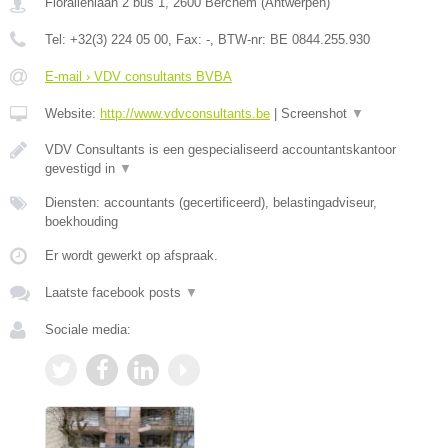
Floraliënlaan 2 bus 1
,
2600
Berchem
(
Antwerpen
)
Tel:
+32(3) 224 05 00
, Fax:
-
, BTW-nr:
BE 0844.255.930
E-mail › VDV consultants BVBA
Website:
http://www.vdvconsultants.be
|
Screenshot
▼
VDV Consultants is een gespecialiseerd accountantskantoor
gevestigd in
▼
Diensten: accountants (gecertificeerd), belastingadviseur,
boekhouding
Er wordt gewerkt op afspraak.
Laatste facebook posts
▼
Sociale media: