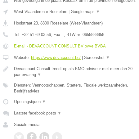
Niet gevestigd in de plaats Ressaix en in de provincie Henegouwen.
West-Vlaanderen
»
Roeselare
|
Google maps
▼
Hooistraat 23
,
8800
Roeselare
(
West-Vlaanderen
)
Tel:
+32 51 69 03 56
, Fax:
-
, BTW-nr:
0655888858
E-mail › DEVACCOUNT CONSULT BV ovve BVBA
Website:
https://www.devaccount.be/
|
Screenshot
▼
Devaccount Consult treedt op als KMO-adviseur met meer dan 20
jaar ervaring
▼
Diensten: Vennootschappen, Starters, Fiscale werkzaamheden,
Bedrijfsadvies
Openingstijden
▼
Laatste facebook posts
▼
Sociale media: