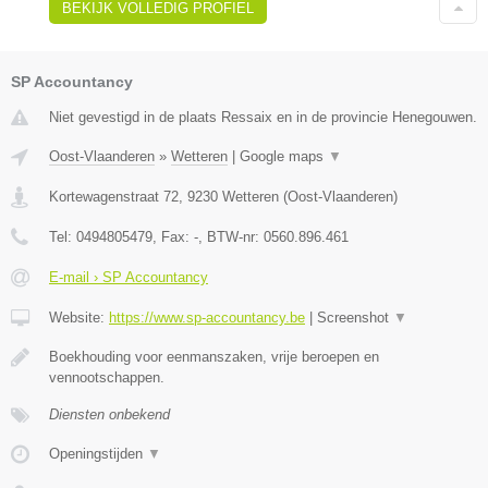
BEKIJK VOLLEDIG PROFIEL
SP Accountancy
Niet gevestigd in de plaats Ressaix en in de provincie Henegouwen.
Oost-Vlaanderen
»
Wetteren
|
Google maps
▼
Kortewagenstraat 72
,
9230
Wetteren
(
Oost-Vlaanderen
)
Tel:
0494805479
, Fax:
-
, BTW-nr:
0560.896.461
E-mail › SP Accountancy
Website:
https://www.sp-accountancy.be
|
Screenshot
▼
Boekhouding voor eenmanszaken, vrije beroepen en
vennootschappen.
Diensten onbekend
Openingstijden
▼