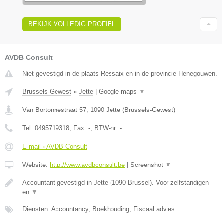
BEKIJK VOLLEDIG PROFIEL
AVDB Consult
Niet gevestigd in de plaats Ressaix en in de provincie Henegouwen.
Brussels-Gewest
»
Jette
|
Google maps
▼
Van Bortonnestraat 57
,
1090
Jette
(
Brussels-Gewest
)
Tel:
0495719318
, Fax:
-
, BTW-nr:
-
E-mail › AVDB Consult
Website:
http://www.avdbconsult.be
|
Screenshot
▼
Accountant gevestigd in Jette (1090 Brussel). Voor zelfstandigen
en
▼
Diensten: Accountancy, Boekhouding, Fiscaal advies