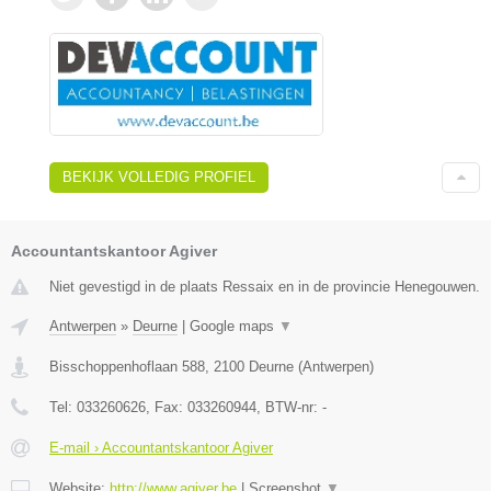
BEKIJK VOLLEDIG PROFIEL
Accountantskantoor Agiver
Niet gevestigd in de plaats Ressaix en in de provincie Henegouwen.
Antwerpen
»
Deurne
|
Google maps
▼
Bisschoppenhoflaan 588
,
2100
Deurne
(
Antwerpen
)
Tel:
033260626
, Fax:
033260944
, BTW-nr:
-
E-mail › Accountantskantoor Agiver
Website:
http://www.agiver.be
|
Screenshot
▼