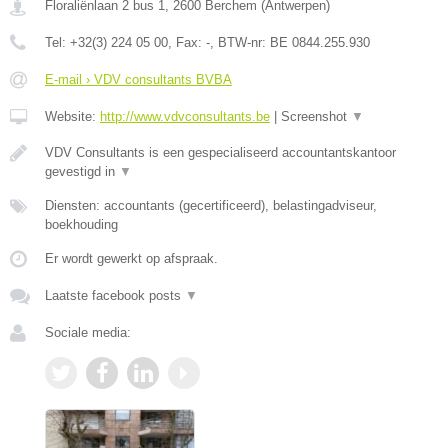
Floraliënlaan 2 bus 1
,
2600
Berchem
(
Antwerpen
)
Tel:
+32(3) 224 05 00
, Fax:
-
, BTW-nr:
BE 0844.255.930
E-mail › VDV consultants BVBA
Website:
http://www.vdvconsultants.be
|
Screenshot
▼
VDV Consultants is een gespecialiseerd accountantskantoor
gevestigd in
▼
Diensten: accountants (gecertificeerd), belastingadviseur,
boekhouding
Er wordt gewerkt op afspraak.
Laatste facebook posts
▼
Sociale media: