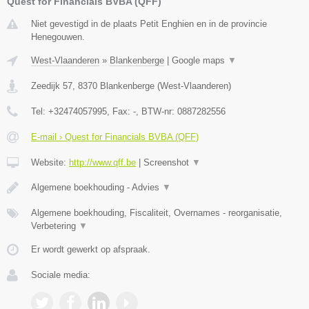
Quest for Financials BVBA (QFF)
Niet gevestigd in de plaats Petit Enghien en in de provincie
Henegouwen.
West-Vlaanderen
»
Blankenberge
|
Google maps
▼
Zeedijk 57
,
8370
Blankenberge
(
West-Vlaanderen
)
Tel:
+32474057995
, Fax:
-
, BTW-nr:
0887282556
E-mail › Quest for Financials BVBA (QFF)
Website:
http://www.qff.be
|
Screenshot
▼
Algemene boekhouding - Advies
▼
Algemene boekhouding, Fiscaliteit, Overnames - reorganisatie,
Verbetering
▼
Er wordt gewerkt op afspraak.
Sociale media: