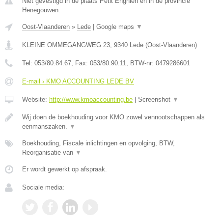
Niet gevestigd in de plaats Petit Enghien en in de provincie
Henegouwen.
Oost-Vlaanderen
»
Lede
|
Google maps
▼
KLEINE OMMEGANGWEG 23
,
9340
Lede
(
Oost-Vlaanderen
)
Tel:
053/80.84.67
, Fax:
053/80.90.11
, BTW-nr:
0479286601
E-mail › KMO ACCOUNTING LEDE BV
Website:
http://www.kmoaccounting.be
|
Screenshot
▼
Wij doen de boekhouding voor KMO zowel vennootschappen als
eenmanszaken.
▼
Boekhouding, Fiscale inlichtingen en opvolging, BTW,
Reorganisatie van
▼
Er wordt gewerkt op afspraak.
Sociale media: