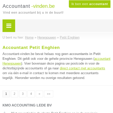
Ik ben een
accountant
Accountant
-vinden.be
Vind een accountant bij u in de buurt!
U bent nu hier:
Home
»
Henegouwen
»
Petit Enghien
Accountant Petit Enghien
Accountant-vinden.be bevat helaas nog geen
accountants in Petit
Enghien
. Dit geldt ook voor de gehele provincie Henegouwen (
accountant
Henegouwen
). Voer bovenaan deze pagina uw postcode in voor de
dichtstbijzijnde accountants of ga naar
direct contact met accountants
om via één e-mail in contact te komen met meerdere accountants
tegelijk. Hieronder worden nu overige resultaten getoond.
1
2
3
4
»
»»
KMO ACCOUNTING LEDE BV