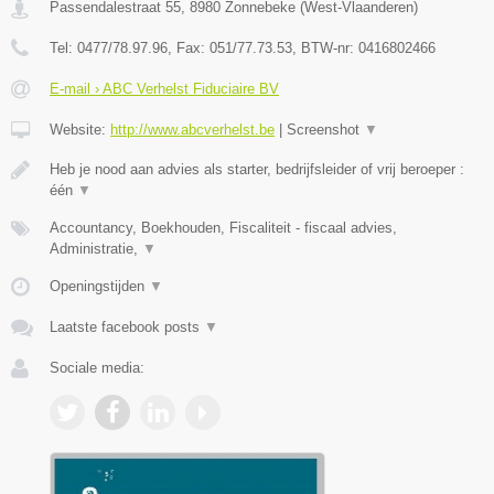
Passendalestraat 55
,
8980
Zonnebeke
(
West-Vlaanderen
)
Tel:
0477/78.97.96
, Fax:
051/77.73.53
, BTW-nr:
0416802466
E-mail › ABC Verhelst Fiduciaire BV
Website:
http://www.abcverhelst.be
|
Screenshot
▼
Heb je nood aan advies als starter, bedrijfsleider of vrij beroeper :
één
▼
Accountancy, Boekhouden, Fiscaliteit - fiscaal advies,
Administratie,
▼
Openingstijden
▼
Laatste facebook posts
▼
Sociale media: