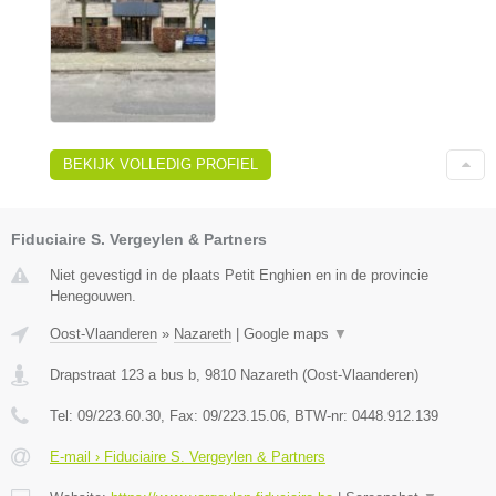
BEKIJK VOLLEDIG PROFIEL
Fiduciaire S. Vergeylen & Partners
Niet gevestigd in de plaats Petit Enghien en in de provincie
Henegouwen.
Oost-Vlaanderen
»
Nazareth
|
Google maps
▼
Drapstraat 123 a bus b
,
9810
Nazareth
(
Oost-Vlaanderen
)
Tel:
09/223.60.30
, Fax:
09/223.15.06
, BTW-nr:
0448.912.139
E-mail › Fiduciaire S. Vergeylen & Partners