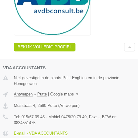
BEKIJK VOLLEDIG PROFIEL
VDA ACCOUNTANTS
Niet gevestigd in de plaats Petit Enghien en in de provincie
Henegouwen.
Antwerpen
»
Putte
|
Google maps
▼
Musstraat 4
,
2580
Putte
(
Antwerpen
)
Tel:
015/67.09.46 - Mobiel 0478/20.79.49
, Fax:
-
, BTW-nr:
0834551475
E-mail › VDA ACCOUNTANTS