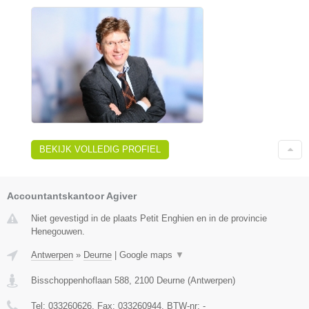
BEKIJK VOLLEDIG PROFIEL
Accountantskantoor Agiver
Niet gevestigd in de plaats Petit Enghien en in de provincie
Henegouwen.
Antwerpen
»
Deurne
|
Google maps
▼
Bisschoppenhoflaan 588
,
2100
Deurne
(
Antwerpen
)
Tel:
033260626
, Fax:
033260944
, BTW-nr:
-