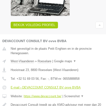
BEKIJK VOLLEDIG PROFIEL
DEVACCOUNT CONSULT BV ovve BVBA
Niet gevestigd in de plaats Petit Enghien en in de provincie
Henegouwen.
West-Vlaanderen
»
Roeselare
|
Google maps
▼
Hooistraat 23
,
8800
Roeselare
(
West-Vlaanderen
)
Tel:
+32 51 69 03 56
, Fax:
-
, BTW-nr:
0655888858
E-mail › DEVACCOUNT CONSULT BV ovve BVBA
Website:
https://www.devaccount.be/
|
Screenshot
▼
Devaccount Consult treedt op als KMO-adviseur met meer dan 20