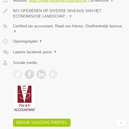
Website:
https://www.vergeylen-fiduciaire.be
|
Screenshot
▼
WIJ OPEREREN OP DIVERSE NIVEAUS VAN HET
ECONOMISCHE LANDSCHAP :
▼
Certified tax accountant, Raad van Advies, Onafhankelijk bestuur,
▼
Openingstijden
▼
Laatste facebook posts
▼
Sociale media:
BEKIJK VOLLEDIG PROFIEL