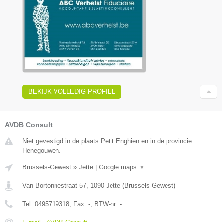
BEKIJK VOLLEDIG PROFIEL
AVDB Consult
Niet gevestigd in de plaats Petit Enghien en in de provincie
Henegouwen.
Brussels-Gewest
»
Jette
|
Google maps
▼
Van Bortonnestraat 57
,
1090
Jette
(
Brussels-Gewest
)
Tel:
0495719318
, Fax:
-
, BTW-nr:
-