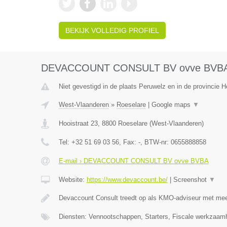
BEKIJK VOLLEDIG PROFIEL
DEVACCOUNT CONSULT BV ovve BVB
Niet gevestigd in de plaats Peruwelz en in de provincie
West-Vlaanderen
»
Roeselare
|
Google maps
▼
Hooistraat 23
,
8800
Roeselare
(
West-Vlaanderen
)
Tel:
+32 51 69 03 56
, Fax:
-
, BTW-nr:
0655888858
E-mail › DEVACCOUNT CONSULT BV ovve BVBA
Website:
https://www.devaccount.be/
|
Screenshot
▼
Devaccount Consult treedt op als KMO-adviseur met meer
Diensten: Vennootschappen, Starters, Fiscale werkzaamh