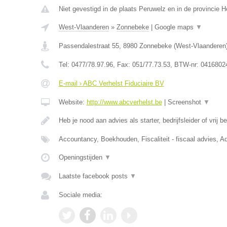
Niet gevestigd in de plaats Peruwelz en in de provincie
West-Vlaanderen
»
Zonnebeke
|
Google maps
▼
Passendalestraat 55
,
8980
Zonnebeke
(
West-Vlaanderen
Tel:
0477/78.97.96
, Fax:
051/77.73.53
, BTW-nr:
0416802
E-mail › ABC Verhelst Fiduciaire BV
Website:
http://www.abcverhelst.be
|
Screenshot
▼
Heb je nood aan advies als starter, bedrijfsleider of vrij 
Accountancy, Boekhouden, Fiscaliteit - fiscaal advies, Ad
Openingstijden
▼
Laatste facebook posts
▼
Sociale media: