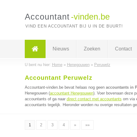
Accountant
-vinden.be
VIND EEN ACCOUNTANT BIJ U IN DE BUURT!
Nieuws
Zoeken
Contact
U bent nu hier:
Home
»
Henegouwen
»
Peruwelz
Accountant Peruwelz
Accountant-vinden.be bevat helaas nog geen
accountants in 
Henegouwen (
accountant Henegouwen
). Voer bovenaan deze pa
accountants of ga naar
direct contact met accountants
om via é
accountants tegelijk. Hieronder worden nu overige resultaten g
1
2
3
4
»
»»