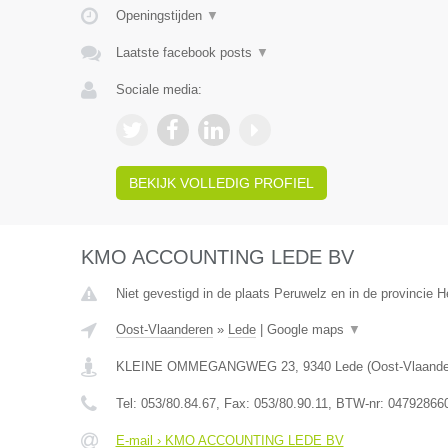
Openingstijden
▼
Laatste facebook posts
▼
Sociale media:
BEKIJK VOLLEDIG PROFIEL
KMO ACCOUNTING LEDE BV
Niet gevestigd in de plaats Peruwelz en in de provincie
Oost-Vlaanderen
»
Lede
|
Google maps
▼
KLEINE OMMEGANGWEG 23
,
9340
Lede
(
Oost-Vlaand
Tel:
053/80.84.67
, Fax:
053/80.90.11
, BTW-nr:
04792866
E-mail › KMO ACCOUNTING LEDE BV