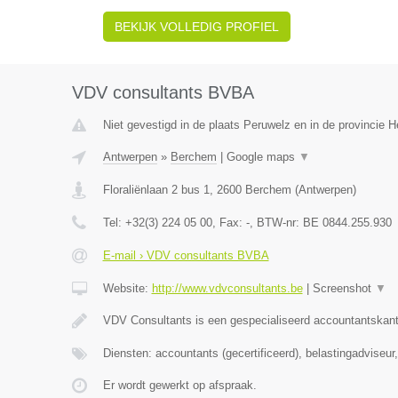
BEKIJK VOLLEDIG PROFIEL
VDV consultants BVBA
Niet gevestigd in de plaats Peruwelz en in de provincie
Antwerpen
»
Berchem
|
Google maps
▼
Floraliënlaan 2 bus 1
,
2600
Berchem
(
Antwerpen
)
Tel:
+32(3) 224 05 00
, Fax:
-
, BTW-nr:
BE 0844.255.930
E-mail › VDV consultants BVBA
Website:
http://www.vdvconsultants.be
|
Screenshot
▼
VDV Consultants is een gespecialiseerd accountantskant
Diensten: accountants (gecertificeerd), belastingadviseu
Er wordt gewerkt op afspraak.