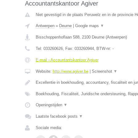
Accountantskantoor Agiver
Niet gevestigd in de plaats Peruwelz en in de provincie
Antwerpen
»
Deurne
|
Google maps
▼
Bisschoppenhoflaan 588
,
2100
Deurne
(
Antwerpen
)
Tel:
033260626
, Fax:
033260944
, BTW-nr:
-
E-mail › Accountantskantoor Agiver
Website:
http://www.agiver.be
|
Screenshot
▼
Excellentie in boekhouding, accountancy, fiscaliteit en ju
Boekhouding, Fiscaliteit, Juridische ondersteuning, Rapp
Openingstijden
▼
Laatste facebook posts
▼
Sociale media: