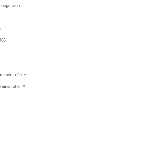
 Henegouwen.
)
466
beroeper : één
▼
ministratie,
▼