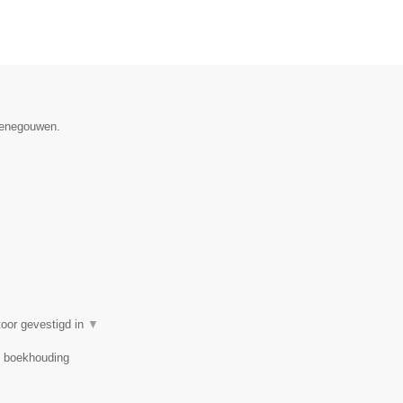
 Henegouwen.
oor gevestigd in
▼
r, boekhouding