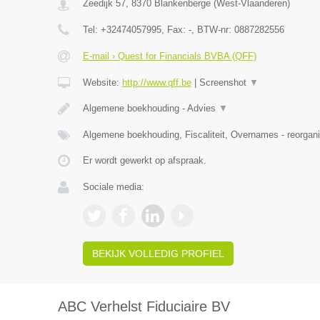
Zeedijk 57
,
8370
Blankenberge
(
West-Vlaanderen
)
Tel:
+32474057995
, Fax:
-
, BTW-nr:
0887282556
E-mail › Quest for Financials BVBA (QFF)
Website:
http://www.qff.be
|
Screenshot
▼
Algemene boekhouding - Advies
▼
Algemene boekhouding, Fiscaliteit, Overnames - reorgani
Er wordt gewerkt op afspraak.
Sociale media:
BEKIJK VOLLEDIG PROFIEL
ABC Verhelst Fiduciaire BV