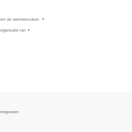
ppen als eenmanszaken.
▼
organisatie van
▼
 Henegouwen.