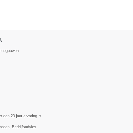
A
 Henegouwen.
 dan 20 jaar ervaring
▼
eden, Bedrijfsadvies