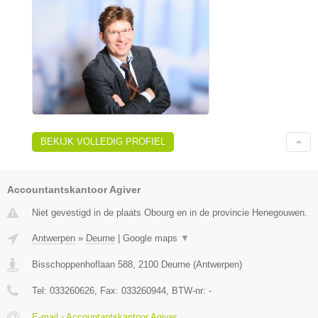
BEKIJK VOLLEDIG PROFIEL
Accountantskantoor Agiver
Niet gevestigd in de plaats Obourg en in de provincie Henegouwen.
Antwerpen
»
Deurne
|
Google maps
▼
Bisschoppenhoflaan 588
,
2100
Deurne
(
Antwerpen
)
Tel:
033260626
, Fax:
033260944
, BTW-nr:
-
E-mail › Accountantskantoor Agiver