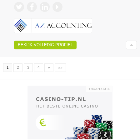
BEKIJK VOLLEDIG PROFIEL
1
2
3
4
»
»»