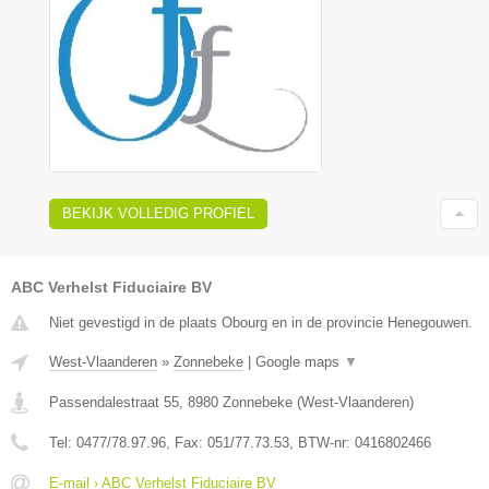
BEKIJK VOLLEDIG PROFIEL
ABC Verhelst Fiduciaire BV
Niet gevestigd in de plaats Obourg en in de provincie Henegouwen.
West-Vlaanderen
»
Zonnebeke
|
Google maps
▼
Passendalestraat 55
,
8980
Zonnebeke
(
West-Vlaanderen
)
Tel:
0477/78.97.96
, Fax:
051/77.73.53
, BTW-nr:
0416802466
E-mail › ABC Verhelst Fiduciaire BV