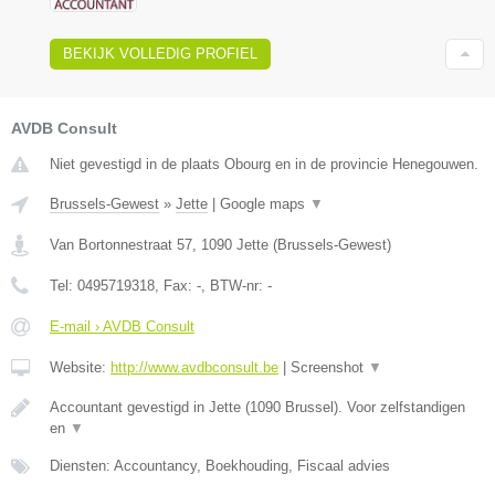
BEKIJK VOLLEDIG PROFIEL
AVDB Consult
Niet gevestigd in de plaats Obourg en in de provincie Henegouwen.
Brussels-Gewest
»
Jette
|
Google maps
▼
Van Bortonnestraat 57
,
1090
Jette
(
Brussels-Gewest
)
Tel:
0495719318
, Fax:
-
, BTW-nr:
-
E-mail › AVDB Consult
Website:
http://www.avdbconsult.be
|
Screenshot
▼
Accountant gevestigd in Jette (1090 Brussel). Voor zelfstandigen
en
▼
Diensten: Accountancy, Boekhouding, Fiscaal advies