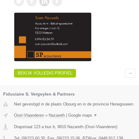
BEKIJK VOLLEDIG PROFIEL
Fiduciaire S. Vergeylen & Partners
Niet gevestigd in de plaats Obourg en in de provincie Henegouwen.
Oost-Vlaanderen
»
Nazareth
|
Google maps
▼
Drapstraat 123 a bus b
,
9810
Nazareth
(
Oost-Vlaanderen
)
Tel:
09/223.60.30
, Fax:
09/223.15.06
, BTW-nr:
0448.912.139