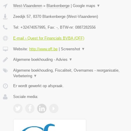
West-Vlaanderen
»
Blankenberge
|
Google maps
▼
Zeedijk 57
,
8370
Blankenberge
(
West-Vlaanderen
)
Tel:
+32474057995
, Fax:
-
, BTW-nr:
0887282556
E-mail › Quest for Financials BVBA (QFF)
Website:
http://www.qff.be
|
Screenshot
▼
Algemene boekhouding - Advies
▼
Algemene boekhouding, Fiscaliteit, Overnames - reorganisatie,
Verbetering
▼
Er wordt gewerkt op afspraak.
Sociale media: