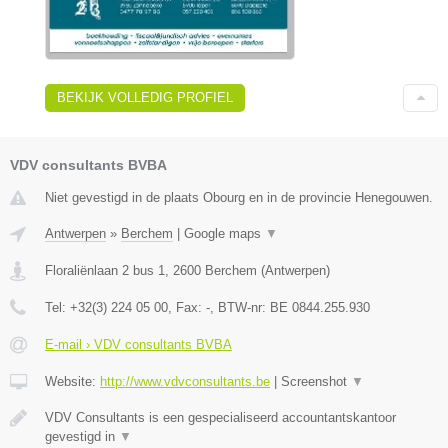
BEKIJK VOLLEDIG PROFIEL
VDV consultants BVBA
Niet gevestigd in de plaats Obourg en in de provincie Henegouwen.
Antwerpen
»
Berchem
|
Google maps
▼
Floraliënlaan 2 bus 1
,
2600
Berchem
(
Antwerpen
)
Tel:
+32(3) 224 05 00
, Fax:
-
, BTW-nr:
BE 0844.255.930
E-mail › VDV consultants BVBA
Website:
http://www.vdvconsultants.be
|
Screenshot
▼
VDV Consultants is een gespecialiseerd accountantskantoor
gevestigd in
▼