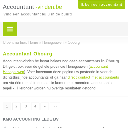
Ik ben een
accountant
Accountant
-vinden.be
Vind een accountant bij u in de buurt!
U bent nu hier:
Home
»
Henegouwen
»
Obourg
Accountant Obourg
Accountant-vinden.be bevat helaas nog geen
accountants in Obourg
.
Dit geldt ook voor de gehele provincie Henegouwen (
accountant
Henegouwen
). Voer bovenaan deze pagina uw postcode in voor de
dichtstbijzijnde accountants of ga naar
direct contact met accountants
om via één e-mail in contact te komen met meerdere accountants
tegelijk. Hieronder worden nu overige resultaten getoond.
1
2
3
4
»
»»
KMO ACCOUNTING LEDE BV