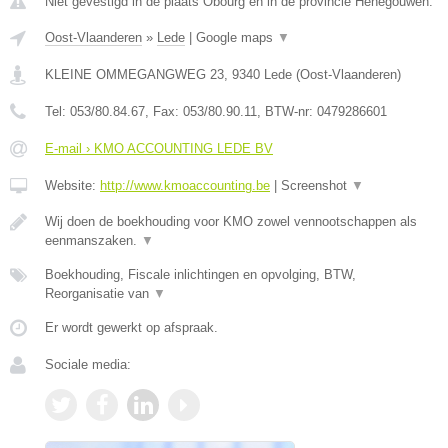
Niet gevestigd in de plaats Obourg en in de provincie Henegouwen.
Oost-Vlaanderen
»
Lede
|
Google maps
▼
KLEINE OMMEGANGWEG 23
,
9340
Lede
(
Oost-Vlaanderen
)
Tel:
053/80.84.67
, Fax:
053/80.90.11
, BTW-nr:
0479286601
E-mail › KMO ACCOUNTING LEDE BV
Website:
http://www.kmoaccounting.be
|
Screenshot
▼
Wij doen de boekhouding voor KMO zowel vennootschappen als
eenmanszaken.
▼
Boekhouding, Fiscale inlichtingen en opvolging, BTW,
Reorganisatie van
▼
Er wordt gewerkt op afspraak.
Sociale media: