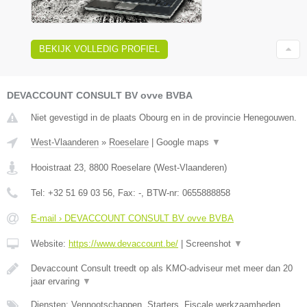
BEKIJK VOLLEDIG PROFIEL
DEVACCOUNT CONSULT BV ovve BVBA
Niet gevestigd in de plaats Obourg en in de provincie Henegouwen.
West-Vlaanderen
»
Roeselare
|
Google maps
▼
Hooistraat 23
,
8800
Roeselare
(
West-Vlaanderen
)
Tel:
+32 51 69 03 56
, Fax:
-
, BTW-nr:
0655888858
E-mail › DEVACCOUNT CONSULT BV ovve BVBA
Website:
https://www.devaccount.be/
|
Screenshot
▼
Devaccount Consult treedt op als KMO-adviseur met meer dan 20
jaar ervaring
▼
Diensten: Vennootschappen, Starters, Fiscale werkzaamheden,