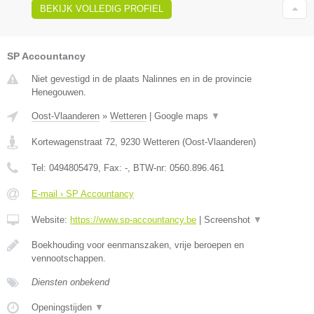
BEKIJK VOLLEDIG PROFIEL
SP Accountancy
Niet gevestigd in de plaats Nalinnes en in de provincie
Henegouwen.
Oost-Vlaanderen
»
Wetteren
|
Google maps
▼
Kortewagenstraat 72
,
9230
Wetteren
(
Oost-Vlaanderen
)
Tel:
0494805479
, Fax:
-
, BTW-nr:
0560.896.461
E-mail › SP Accountancy
Website:
https://www.sp-accountancy.be
|
Screenshot
▼
Boekhouding voor eenmanszaken, vrije beroepen en
vennootschappen.
Diensten onbekend
Openingstijden
▼