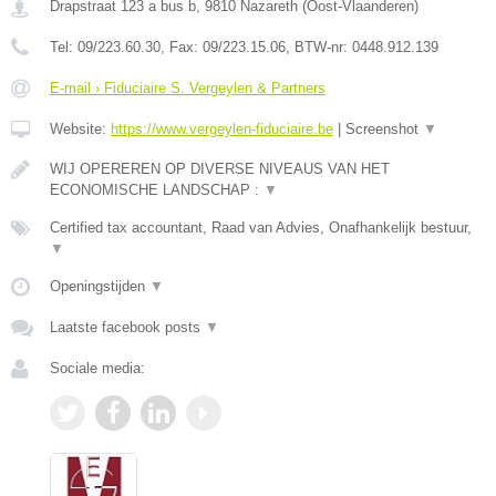
Drapstraat 123 a bus b
,
9810
Nazareth
(
Oost-Vlaanderen
)
Tel:
09/223.60.30
, Fax:
09/223.15.06
, BTW-nr:
0448.912.139
E-mail › Fiduciaire S. Vergeylen & Partners
Website:
https://www.vergeylen-fiduciaire.be
|
Screenshot
▼
WIJ OPEREREN OP DIVERSE NIVEAUS VAN HET
ECONOMISCHE LANDSCHAP :
▼
Certified tax accountant, Raad van Advies, Onafhankelijk bestuur,
▼
Openingstijden
▼
Laatste facebook posts
▼
Sociale media: