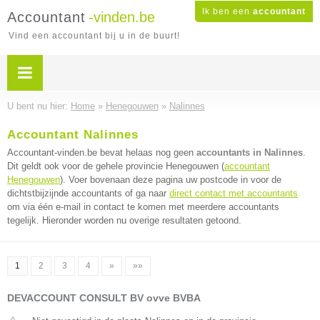
Ik ben een
accountant
Accountant
-vinden.be
Vind een accountant bij u in de buurt!
U bent nu hier:
Home
»
Henegouwen
»
Nalinnes
Accountant Nalinnes
Accountant-vinden.be bevat helaas nog geen
accountants in Nalinnes
.
Dit geldt ook voor de gehele provincie Henegouwen (
accountant
Henegouwen
). Voer bovenaan deze pagina uw postcode in voor de
dichtstbijzijnde accountants of ga naar
direct contact met accountants
om via één e-mail in contact te komen met meerdere accountants
tegelijk. Hieronder worden nu overige resultaten getoond.
1
2
3
4
»
»»
DEVACCOUNT CONSULT BV ovve BVBA