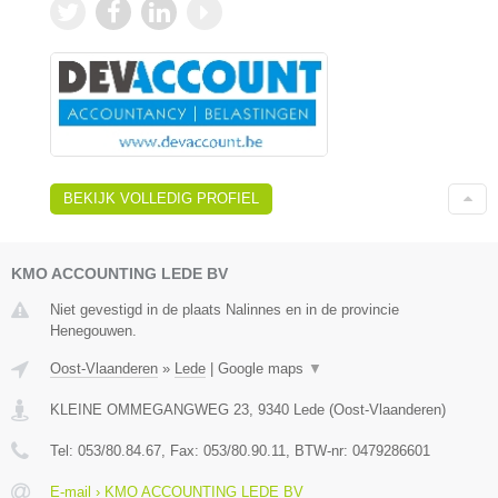
BEKIJK VOLLEDIG PROFIEL
KMO ACCOUNTING LEDE BV
Niet gevestigd in de plaats Nalinnes en in de provincie
Henegouwen.
Oost-Vlaanderen
»
Lede
|
Google maps
▼
KLEINE OMMEGANGWEG 23
,
9340
Lede
(
Oost-Vlaanderen
)
Tel:
053/80.84.67
, Fax:
053/80.90.11
, BTW-nr:
0479286601
E-mail › KMO ACCOUNTING LEDE BV