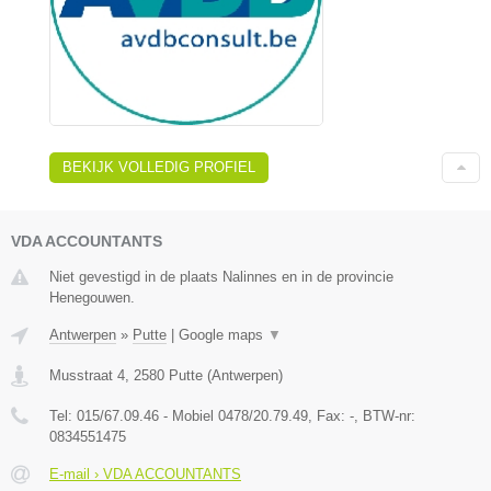
BEKIJK VOLLEDIG PROFIEL
VDA ACCOUNTANTS
Niet gevestigd in de plaats Nalinnes en in de provincie
Henegouwen.
Antwerpen
»
Putte
|
Google maps
▼
Musstraat 4
,
2580
Putte
(
Antwerpen
)
Tel:
015/67.09.46 - Mobiel 0478/20.79.49
, Fax:
-
, BTW-nr:
0834551475
E-mail › VDA ACCOUNTANTS