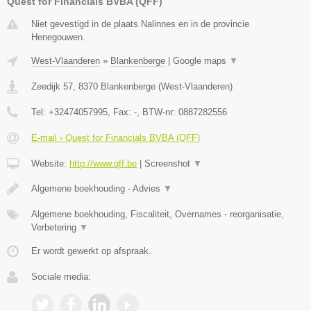
Quest for Financials BVBA (QFF)
Niet gevestigd in de plaats Nalinnes en in de provincie
Henegouwen.
West-Vlaanderen
»
Blankenberge
|
Google maps
▼
Zeedijk 57
,
8370
Blankenberge
(
West-Vlaanderen
)
Tel:
+32474057995
, Fax:
-
, BTW-nr:
0887282556
E-mail › Quest for Financials BVBA (QFF)
Website:
http://www.qff.be
|
Screenshot
▼
Algemene boekhouding - Advies
▼
Algemene boekhouding, Fiscaliteit, Overnames - reorganisatie,
Verbetering
▼
Er wordt gewerkt op afspraak.
Sociale media: