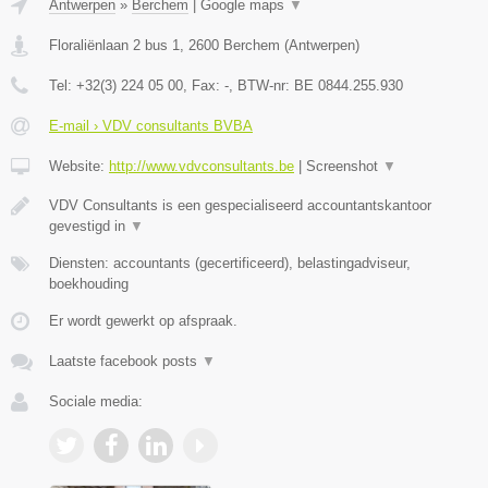
Antwerpen
»
Berchem
|
Google maps
▼
Floraliënlaan 2 bus 1
,
2600
Berchem
(
Antwerpen
)
Tel:
+32(3) 224 05 00
, Fax:
-
, BTW-nr:
BE 0844.255.930
E-mail › VDV consultants BVBA
Website:
http://www.vdvconsultants.be
|
Screenshot
▼
VDV Consultants is een gespecialiseerd accountantskantoor
gevestigd in
▼
Diensten: accountants (gecertificeerd), belastingadviseur,
boekhouding
Er wordt gewerkt op afspraak.
Laatste facebook posts
▼
Sociale media: