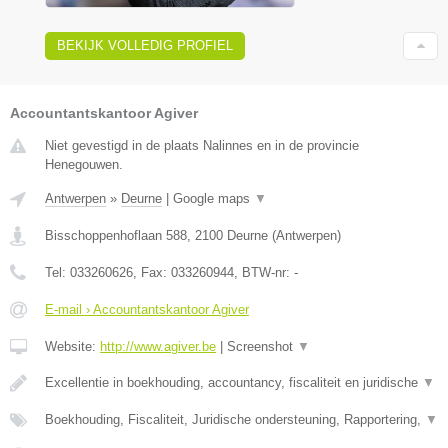
BEKIJK VOLLEDIG PROFIEL
Accountantskantoor Agiver
Niet gevestigd in de plaats Nalinnes en in de provincie
Henegouwen.
Antwerpen
»
Deurne
|
Google maps
▼
Bisschoppenhoflaan 588
,
2100
Deurne
(
Antwerpen
)
Tel:
033260626
, Fax:
033260944
, BTW-nr:
-
E-mail › Accountantskantoor Agiver
Website:
http://www.agiver.be
|
Screenshot
▼
Excellentie in boekhouding, accountancy, fiscaliteit en juridische
▼
Boekhouding, Fiscaliteit, Juridische ondersteuning, Rapportering,
▼