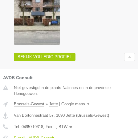
BEKIJK VOLLEDIG PROFIEL
AVDB Consult
Niet gevestigd in de plaats Nalinnes en in de provincie
Henegouwen.
Brussels-Gewest
»
Jette
|
Google maps
▼
Van Bortonnestraat 57
,
1090
Jette
(
Brussels-Gewest
)
Tel:
0495719318
, Fax:
-
, BTW-nr:
-