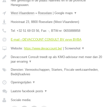
Niet gevestigd in de plaats Nalinnes en in de provincie
Henegouwen.
West-Vlaanderen
»
Roeselare
|
Google maps
▼
Hooistraat 23
,
8800
Roeselare
(
West-Vlaanderen
)
Tel:
+32 51 69 03 56
, Fax:
-
, BTW-nr:
0655888858
E-mail › DEVACCOUNT CONSULT BV ovve BVBA
Website:
https://www.devaccount.be/
|
Screenshot
▼
Devaccount Consult treedt op als KMO-adviseur met meer dan 20
jaar ervaring
▼
Diensten: Vennootschappen, Starters, Fiscale werkzaamheden,
Bedrijfsadvies
Openingstijden
▼
Laatste facebook posts
▼
Sociale media: