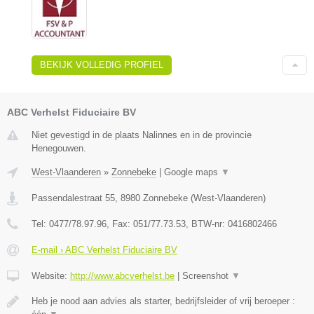
BEKIJK VOLLEDIG PROFIEL
ABC Verhelst Fiduciaire BV
Niet gevestigd in de plaats Nalinnes en in de provincie
Henegouwen.
West-Vlaanderen
»
Zonnebeke
|
Google maps
▼
Passendalestraat 55
,
8980
Zonnebeke
(
West-Vlaanderen
)
Tel:
0477/78.97.96
, Fax:
051/77.73.53
, BTW-nr:
0416802466
E-mail › ABC Verhelst Fiduciaire BV
Website:
http://www.abcverhelst.be
|
Screenshot
▼
Heb je nood aan advies als starter, bedrijfsleider of vrij beroeper :