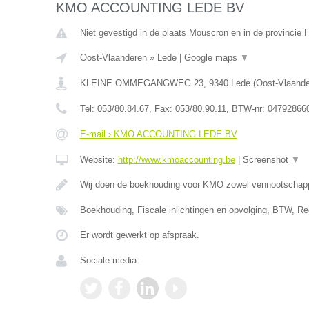
KMO ACCOUNTING LEDE BV
Niet gevestigd in de plaats Mouscron en in de provincie
Oost-Vlaanderen
»
Lede
|
Google maps
▼
KLEINE OMMEGANGWEG 23
,
9340
Lede
(
Oost-Vlaand
Tel:
053/80.84.67
, Fax:
053/80.90.11
, BTW-nr:
04792866
E-mail › KMO ACCOUNTING LEDE BV
Website:
http://www.kmoaccounting.be
|
Screenshot
▼
Wij doen de boekhouding voor KMO zowel vennootscha
Boekhouding, Fiscale inlichtingen en opvolging, BTW, Re
Er wordt gewerkt op afspraak.
Sociale media: