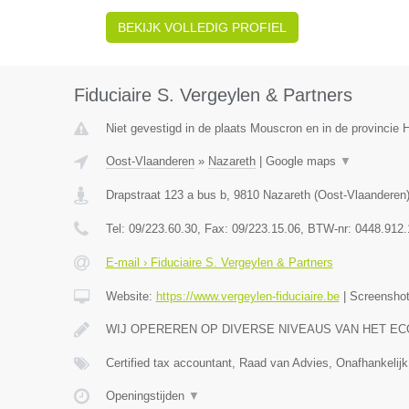
BEKIJK VOLLEDIG PROFIEL
Fiduciaire S. Vergeylen & Partners
Niet gevestigd in de plaats Mouscron en in de provincie
Oost-Vlaanderen
»
Nazareth
|
Google maps
▼
Drapstraat 123 a bus b
,
9810
Nazareth
(
Oost-Vlaanderen
Tel:
09/223.60.30
, Fax:
09/223.15.06
, BTW-nr:
0448.912.
E-mail › Fiduciaire S. Vergeylen & Partners
Website:
https://www.vergeylen-fiduciaire.be
|
Screensho
WIJ OPEREREN OP DIVERSE NIVEAUS VAN HET E
Certified tax accountant, Raad van Advies, Onafhankelijk
Openingstijden
▼