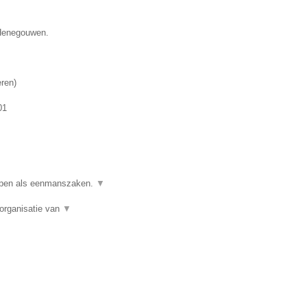
 Henegouwen.
eren
)
01
ppen als eenmanszaken.
▼
organisatie van
▼