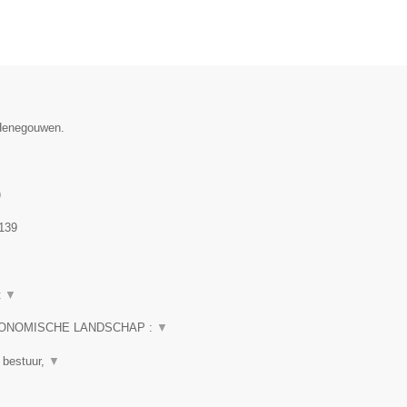
 Henegouwen.
)
139
t
▼
CONOMISCHE LANDSCHAP :
▼
 bestuur,
▼