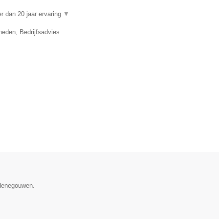
 dan 20 jaar ervaring
▼
eden, Bedrijfsadvies
 Henegouwen.