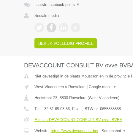
Laatste facebook posts
▼
Sociale media:
BEKIJK VOLLEDIG PROFIEL
DEVACCOUNT CONSULT BV ovve BVB
Niet gevestigd in de plaats Mouscron en in de provincie
West-Vlaanderen
»
Roeselare
|
Google maps
▼
Hooistraat 23
,
8800
Roeselare
(
West-Vlaanderen
)
Tel:
+32 51 69 03 56
, Fax:
-
, BTW-nr:
0655888858
E-mail › DEVACCOUNT CONSULT BV ovve BVBA
Website:
https://www.devaccount.be/
|
Screenshot
▼