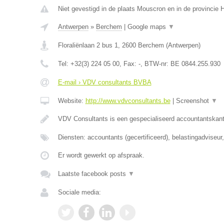
Niet gevestigd in de plaats Mouscron en in de provincie
Antwerpen
»
Berchem
|
Google maps
▼
Floraliënlaan 2 bus 1
,
2600
Berchem
(
Antwerpen
)
Tel:
+32(3) 224 05 00
, Fax:
-
, BTW-nr:
BE 0844.255.930
E-mail › VDV consultants BVBA
Website:
http://www.vdvconsultants.be
|
Screenshot
▼
VDV Consultants is een gespecialiseerd accountantskant
Diensten: accountants (gecertificeerd), belastingadviseu
Er wordt gewerkt op afspraak.
Laatste facebook posts
▼
Sociale media: