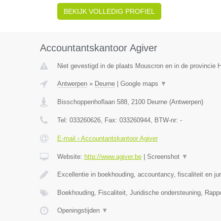
BEKIJK VOLLEDIG PROFIEL
Accountantskantoor Agiver
Niet gevestigd in de plaats Mouscron en in de provincie
Antwerpen
»
Deurne
|
Google maps
▼
Bisschoppenhoflaan 588
,
2100
Deurne
(
Antwerpen
)
Tel:
033260626
, Fax:
033260944
, BTW-nr:
-
E-mail › Accountantskantoor Agiver
Website:
http://www.agiver.be
|
Screenshot
▼
Excellentie in boekhouding, accountancy, fiscaliteit en ju
Boekhouding, Fiscaliteit, Juridische ondersteuning, Rapp
Openingstijden
▼