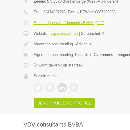
Zeedijk 57
,
8370
Blankenberge
(
West-Vlaanderen
)
Tel:
+32474057995
, Fax:
-
, BTW-nr:
0887282556
E-mail › Quest for Financials BVBA (QFF)
Website:
http://www.qff.be
|
Screenshot
▼
Algemene boekhouding - Advies
▼
Algemene boekhouding, Fiscaliteit, Overnames - reorgani
Er wordt gewerkt op afspraak.
Sociale media:
BEKIJK VOLLEDIG PROFIEL
VDV consultants BVBA