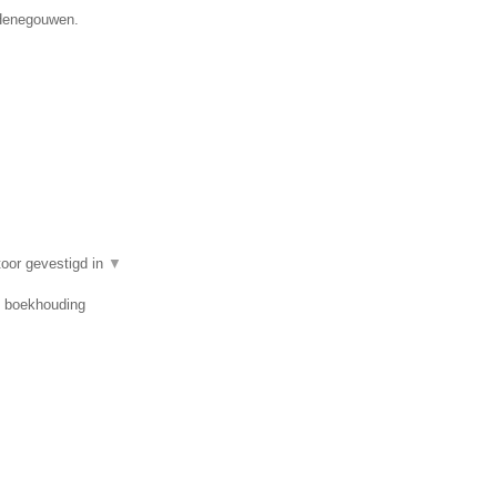
 Henegouwen.
oor gevestigd in
▼
r, boekhouding