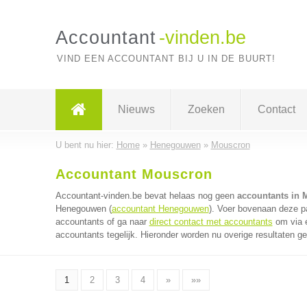
Accountant
-vinden.be
VIND EEN ACCOUNTANT BIJ U IN DE BUURT!
Nieuws
Zoeken
Contact
U bent nu hier:
Home
»
Henegouwen
»
Mouscron
Accountant Mouscron
Accountant-vinden.be bevat helaas nog geen
accountants in 
Henegouwen (
accountant Henegouwen
). Voer bovenaan deze pa
accountants of ga naar
direct contact met accountants
om via é
accountants tegelijk. Hieronder worden nu overige resultaten g
1
2
3
4
»
»»