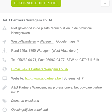
BEKIJK VOLLEDIG PROFIEL
A&B Partners Waregem CVBA
Niet gevestigd in de plaats Mourcourt en in de provincie
Henegouwen.
West-Vlaanderen
»
Waregem
|
Google maps
▼
Pand 349a
,
8790
Waregem
(
West-Vlaanderen
)
Tel:
056/62.04.71
, Fax:
056/62.04.77
, BTW-nr:
0479.711.619
E-mail › A&B Partners Waregem CVBA
Website:
http://www.abpartners.be
|
Screenshot
▼
A&B Partners Waregem, uw professionele, betrouwbare partner in
uw
▼
Diensten onbekend
Openingstijden onbekend