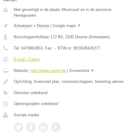
Niet gevestigd in de plaats Mourcourt en in de provincie
Henegouwen.
Antwerpen
»
Deurne
|
Google maps
▼
Bisschoppenhoflaan 172 B5
,
2100
Deurne
(
Antwerpen
)
Tel:
0479963953
, Fax:
-
, BTW-nr:
BE0628426277
E-mail › Carrijn
Website:
http://www.carrijn.be
|
Screenshot
▼
Oprichting, financieel plan, vennootschappen, belasting advies
Diensten onbekend
Openingstijden onbekend
Sociale media: