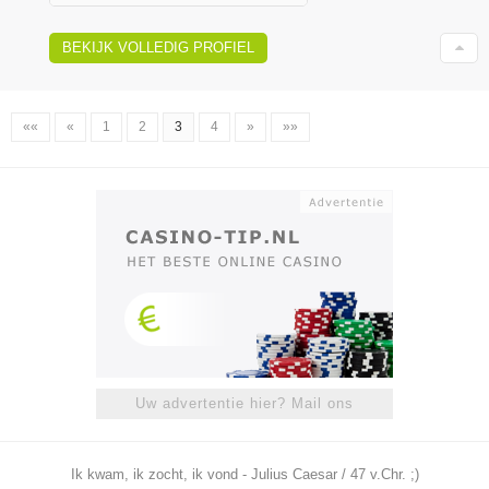
BEKIJK VOLLEDIG PROFIEL
««
«
1
2
3
4
»
»»
Uw advertentie hier? Mail ons
Ik kwam, ik zocht, ik vond - Julius Caesar / 47 v.Chr. ;)