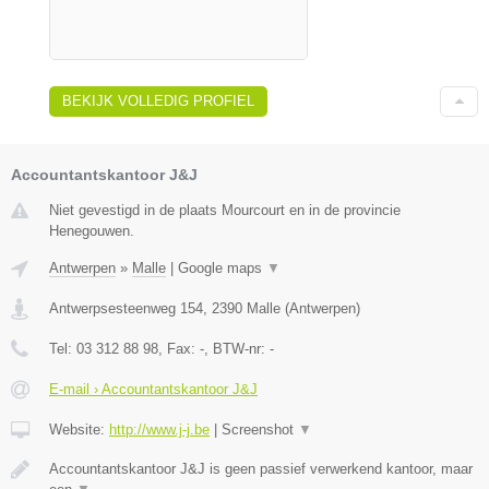
BEKIJK VOLLEDIG PROFIEL
Accountantskantoor J&J
Niet gevestigd in de plaats Mourcourt en in de provincie
Henegouwen.
Antwerpen
»
Malle
|
Google maps
▼
Antwerpsesteenweg 154
,
2390
Malle
(
Antwerpen
)
Tel:
03 312 88 98
, Fax:
-
, BTW-nr:
-
E-mail › Accountantskantoor J&J
Website:
http://www.j-j.be
|
Screenshot
▼
Accountantskantoor J&J is geen passief verwerkend kantoor, maar