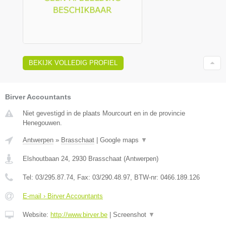
BEKIJK VOLLEDIG PROFIEL
Birver Accountants
Niet gevestigd in de plaats Mourcourt en in de provincie
Henegouwen.
Antwerpen
»
Brasschaat
|
Google maps
▼
Elshoutbaan 24
,
2930
Brasschaat
(
Antwerpen
)
Tel:
03/295.87.74
, Fax:
03/290.48.97
, BTW-nr:
0466.189.126
E-mail › Birver Accountants
Website:
http://www.birver.be
|
Screenshot
▼