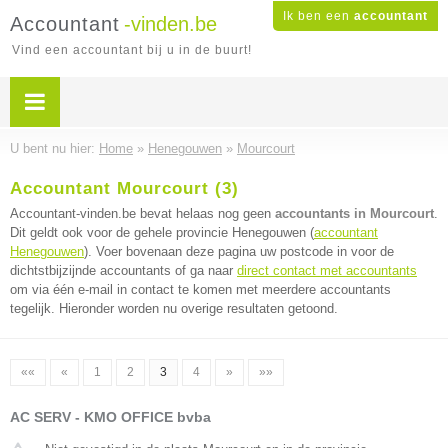
Ik ben een
accountant
Accountant
-vinden.be
Vind een accountant bij u in de buurt!
U bent nu hier:
Home
»
Henegouwen
»
Mourcourt
Accountant Mourcourt (3)
Accountant-vinden.be bevat helaas nog geen
accountants in Mourcourt
.
Dit geldt ook voor de gehele provincie Henegouwen (
accountant
Henegouwen
). Voer bovenaan deze pagina uw postcode in voor de
dichtstbijzijnde accountants of ga naar
direct contact met accountants
om via één e-mail in contact te komen met meerdere accountants
tegelijk. Hieronder worden nu overige resultaten getoond.
««
«
1
2
3
4
»
»»
AC SERV - KMO OFFICE bvba