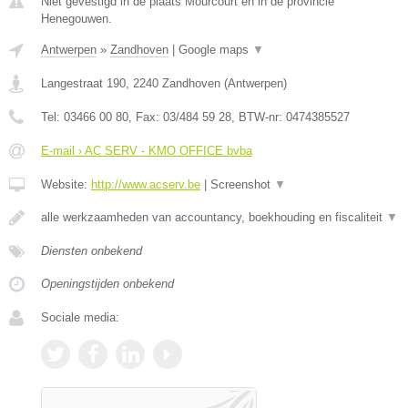
Niet gevestigd in de plaats Mourcourt en in de provincie
Henegouwen.
Antwerpen
»
Zandhoven
|
Google maps
▼
Langestraat 190
,
2240
Zandhoven
(
Antwerpen
)
Tel:
03466 00 80
, Fax:
03/484 59 28
, BTW-nr:
0474385527
E-mail › AC SERV - KMO OFFICE bvba
Website:
http://www.acserv.be
|
Screenshot
▼
alle werkzaamheden van accountancy, boekhouding en fiscaliteit
▼
Diensten onbekend
Openingstijden onbekend
Sociale media: