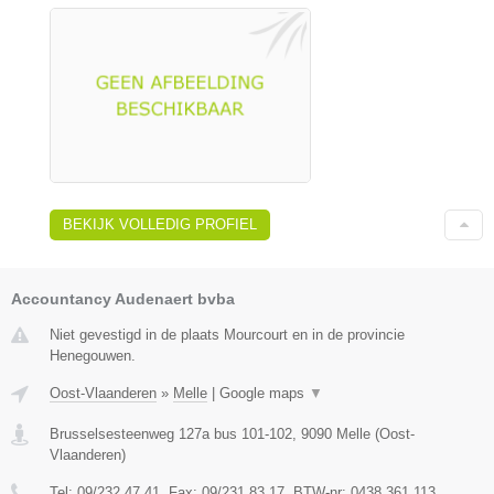
BEKIJK VOLLEDIG PROFIEL
Accountancy Audenaert bvba
Niet gevestigd in de plaats Mourcourt en in de provincie
Henegouwen.
Oost-Vlaanderen
»
Melle
|
Google maps
▼
Brusselsesteenweg 127a bus 101-102
,
9090
Melle
(
Oost-
Vlaanderen
)
Tel:
09/232.47.41
, Fax:
09/231.83.17
, BTW-nr:
0438.361.113