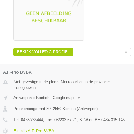
BEKIJK VOLLEDIG PROFIEL
A.F.-Pro BVBA
Niet gevestigd in de plaats Mourcourt en in de provincie
Henegouwen.
Antwerpen
»
Kontich
|
Google maps
▼
Pronkenbergstraat 89
,
2550
Kontich
(
Antwerpen
)
Tel:
0478/765444
, Fax:
03/233.57.71
, BTW-nr:
BE 0464.315.145
E-mail › A.F.-Pro BVBA